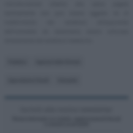
ristrutturazione relativo alla spesa pagata
tardivamente non può essere oggetto né di
trasferimento dal venditore all’acquirente
dell’immobile né, tantomeno, essere utilizzata
direttamente dal venditore medesimo.
Pubblico
Agenzia delle Entrate
Agevolazioni fiscali
Interpello
Iscriviti alla nostra newsletter
Resta informato su notizie, aggiornamenti fiscali
e moduli scaricabili!