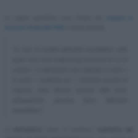
Le regole specifiche sono fissate dal
comma 8,
articolo 16-bis del TUIR
, il quale prevede:
“In caso di vendita dell’unità immobiliare sulla
quale sono stati realizzati gli interventi di cui al
comma 1 la detrazione non utilizzata in tutto o
in parte è trasferita per i rimanenti periodi di
imposta, salvo diverso accordo delle parti,
all’acquirente persona fisica dell’unità
immobiliare.”
La
detrazione
viene, in sostanza,
trasferita dal