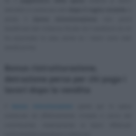
Se il
pagamento della spesa
relativa ai lavori
detraibili è sostenuta solo
dopo il rogito notarile
si
perde il
bonus ristrutturazione
: non potrà
beneficiare del rimborso fiscale né il venditore né chi
ha acquistato la casa, anche se i lavori sono stati
avviati prima.
Bonus ristrutturazione,
detrazione persa per chi paga i
lavori dopo la vendita
Il
bonus ristrutturazioni
spetta per le spese
sostenute ed effettivamente rimaste a carico del
contribuente, relativamente ai lavori effettuati
sull’immobile posseduto o detenuto.