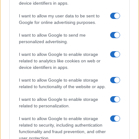
device identifiers in apps.
Iscriviti alla nostra
NEWSLETTER
I want to allow my user data to be sent to
Google for online advertising purposes.
Resta informato su notizie, aggiornamenti fiscali
I want to allow Google to send me
e moduli scaricabili!
personalized advertising.
I want to allow Google to enable storage
related to analytics like cookies on web or
device identifiers in apps.
I want to allow Google to enable storage
Acconsento al
trattamento dei dati personali
ai sensi degli
related to functionality of the website or app.
articoli 13-14 del GDPR 2016/679.
I want to allow Google to enable storage
related to personalization.
I want to allow Google to enable storage
Informazione Fiscale S.r.l. - P.I. / C.F.: 13886391005
related to security, including authentication
Testata giornalistica iscritta presso il Tribunale di Velletri al n°
functionality and fraud prevention, and other
14/2018
|
Iscrizione ROC n. 31534/2018
user protection.