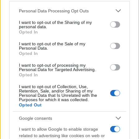
Ecobonus 2018: ecco come
fare
Personal Data Processing Opt Outs
This information may also be disclosed by us to third parties
on the IAB’s List of Downstream Participants that may further
I want to opt-out of the Sharing of my
disclose it to other third parties.
personal data.
Opted In
Giuseppe Guarasci
-
IRPEF
3 OTTOBRE 2017
Please note that this website/app uses one or more Google
Irpef: scaglioni e aliquote
services and may gather and store information including but
I want to opt-out of the Sale of my
redditi 2017. La guida
Personal Data.
not limited to your visit or usage behaviour. You may click to
completa
Opted In
grant or deny consent to Google and its third-party tags to
use your data for below specified purposes in below Google
I want to opt-out of processing my
consent section.
Personal Data for Targeted Advertising.
Anna Maria D’Andrea
-
IRPEF
Opted In
30 APRILE 2020
Detrazione affitto studenti
I want to opt-out of Collection, Use,
fuori sede, istruzioni
Retention, Sale, and/or Sharing of my
modello 730/2020: limiti e
Personal Data that Is Unrelated with the
Purposes for which it was collected.
regole
Opted Out
Google consents
I want to allow Google to enable storage
related to advertising like cookies on web or