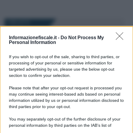
I PIÙ LETTI
Informazionefiscale.it -
Do Not Process My
Domenico Catalano
-
IRPEF
10 DICEMBRE 2024
Personal Information
Concordato preventivo: le
regole sulla maggiorazione
If you wish to opt-out of the sale, sharing to third parties, or
degli acconti per chi aderisce
processing of your personal or sensitive information for
entro il 12 dicembre
targeted advertising by us, please use the below opt-out
section to confirm your selection.
Anna Maria D’Andrea
-
IRPEF
14 AGOSTO 2019
Please note that after your opt-out request is processed you
Bonus mobili 2019: requisiti,
may continue seeing interest-based ads based on personal
spese ammesse e come
information utilized by us or personal information disclosed to
funziona la detrazione
third parties prior to your opt-out.
You may separately opt-out of the further disclosure of your
Anna Maria D’Andrea
-
IRPEF
22 GIUGNO 2018
personal information by third parties on the IAB’s list of
Comunicazione ENEA
downstream participants.