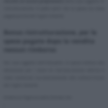
vecchio al nuovo proprietario
della casa oggetto di
ristrutturazione. A patto però che la spesa sia stata
pagata prima del rogito notarile.
Bonus ristrutturazione, per le
spese pagate dopo la vendita
nessun rimborso
Nel caso oggetto dell’interpello, la spesa relativa alla
detrazione per i lavori di ristrutturazione edilizia è
stata sostenuta successivamente alla sottoscrizione
del rogito notarile.
Evidenzia l’Agenzia delle Entrate che: