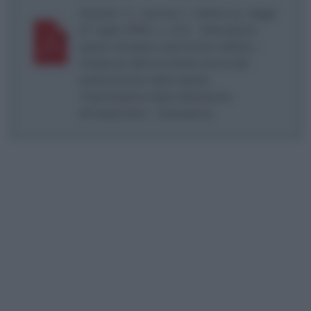
Articolo 11, comma 1, lettera a), legge
27 luglio 2000, n. 212 - Detrazione
spese recupero patrimonio edilizio -
Cessione dell’immobile prima del
sostenimento della spesa -
Trasmissione della detrazione
all’acquirente - Esclusione