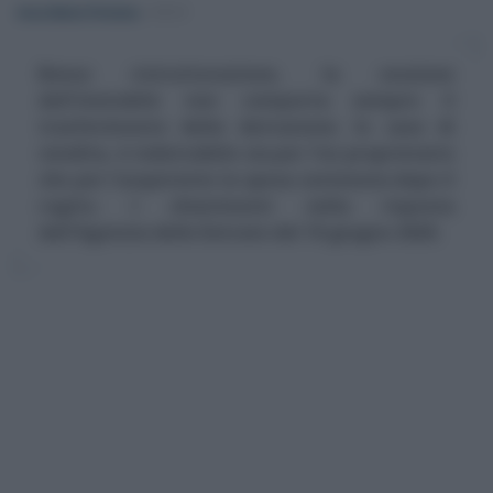
Anna Maria D’Andrea
-
IRPEF
Bonus ristrutturazione, la cessione
dell'immobile non comporta sempre il
trasferimento della detrazione. In caso di
vendita, è indetraibile sia per l'ex proprietario
che per l'acquirente la spesa sostenuta dopo il
rogito. I chiarimenti nella risposta
dell'Agenzia delle Entrate del 10 giugno 2020.