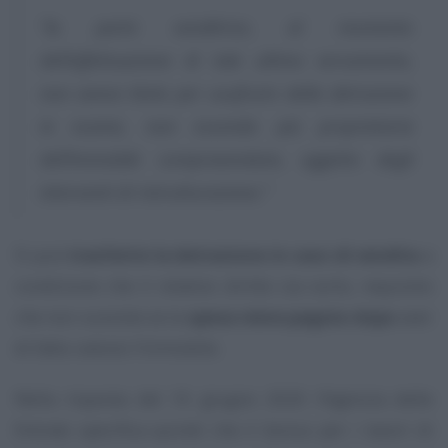
“la parte venditrice, al momento
dell’effettuazione di tale ultimo versamento,
non aveva titolo per usufruire della detrazione
in esame, non essendo più proprietaria
dell’immobile compravenduto, oggetto degli
interventi di ristrutturazione.”
Si può
trasferire la detrazione in caso di vendita
a
condizione che il relativo diritto sia sorto, requisito
che non sussiste se la
spesa viene pagata dopo
aver
di fatto ceduto l’immobile.
Nella risposta del 10 giugno 2020 l’Agenzia delle
Entrate specifica quindi che il bonus per i lavori di