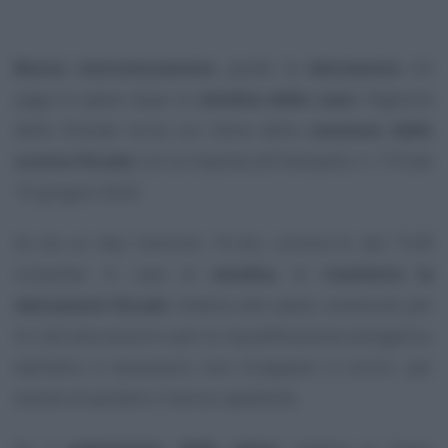
Bonus ristrutturazione
, perde la
detrazione
chi
paga le spese dopo la
vendita della casa
: l’Agenzia
delle Entrate torna sul tema della
cessione dello
sconto fiscale
con la risposta all’interpello n. 174 del
10 giugno 2020.
Se da un lato l’articolo 16-bis, comma 8, del TUIR
consente, in caso di
vendita
, di
trasferire la
detrazione fiscale
relativa alle spese sostenute per
le ristrutturazioni e per la riqualificazione energetica,
dall’altro è necessario non incappare in errori, per
evitare di perdere il bonus spettante.