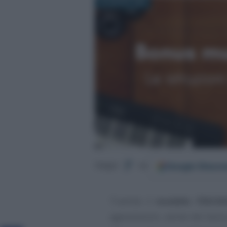
22 AGOSTO 2023
Google
Discov
Segui
su
Tramite il
modello 730/20
agevolazioni, anche del bonu