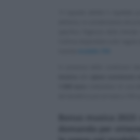
“Il requisito dell’età è rispettat
dell’anno, in considerazione del pri
specifica l’Agenzia delle Entrat
l’ultima disponibile sulle regole
tramite
modello 730
.
In presenza delle condizioni des
musica
alle
spese sostenute n
1.000 euro
: trattandosi di una d
del beneficio può arrivare a 190 e
Bonus musica 2023: 
domanda per ottener
le spese nel modello