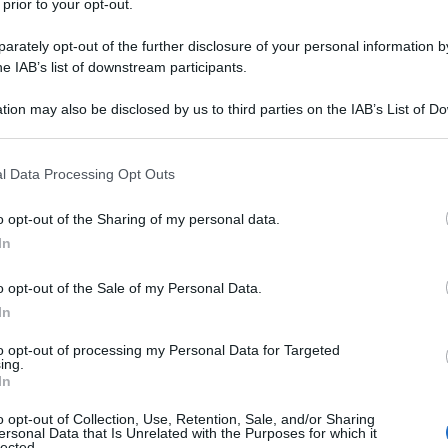
 prior to your opt-out.
odello 730/2023:
rately opt-out of the further disclosure of your personal information by
i per ottenere la
he IAB’s list of downstream participants.
tion may also be disclosed by us to third parties on the IAB’s List of 
 that may further disclose it to other third parties.
dall’
articolo 15 del TUIR, Testo Unico
 that this website/app uses one or more Google services and may gath
l Data Processing Opt Outs
contiene l’elenco delle spese che danno
including but not limited to your visit or usage behaviour. You may click 
 to Google and its third-party tags to use your data for below specifi
F del 19 per cento
, se inserite nella
o opt-out of the Sharing of my personal data.
ogle consent section.
In
 le condizioni per poterne beneficiare.
o opt-out of the Sale of my Personal Data.
sta
collegato allo studio della musica di
In
ettare i seguenti requisiti:
to opt-out of processing my Personal Data for Targeted
ing.
 contribuente
che sostiene le spese che
In
one non deve essere superiore a
36.000
o opt-out of Collection, Use, Retention, Sale, and/or Sharing
e incluso anche il reddito dei fabbricati
ersonal Data that Is Unrelated with the Purposes for which it
lected.