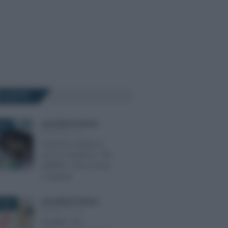
Ù LETTI
Anna Maria D’Andrea
-
025
MODELLO 730
Pensioni e Naspi: in
arrivo il rimborso 730
dall’INPS. Chi lo riceve
e quando
Anna Maria D’Andrea
-
2026
MODELLO 730
Modello 730