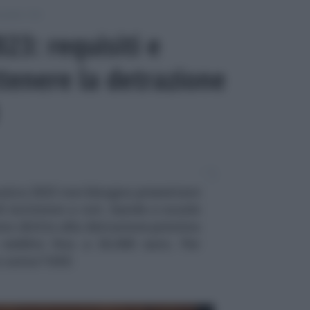
odello 730
23: requisiti e
ttenere la detrazione
usica 2023 non bisogna presentare
 iscrizione a cori, bande e scuole
no diritto alla detrazione prevista
 reddito fino a 36.000 euro. Per
 conta l'ISEE