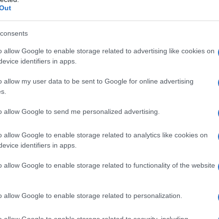
cca sulle locazioni;
Out
 sono stati sostenuti i costi di iscrizione
consents
re
un’età compresa tra i 5 e i 18 anni
;
o allow Google to enable storage related to advertising like cookies on
evice identifiers in apps.
abbonamento
devono riguardare:
o allow my user data to be sent to Google for online advertising
s.
rmazione artistica, musicale e coreutica
to allow Google to send me personalized advertising.
iconosciute ai sensi della legge 21
o allow Google to enable storage related to analytics like cookies on
evice identifiers in apps.
e nei registri regionali;
o allow Google to enable storage related to functionality of the website
di musica riconosciuti da una pubblica
 studio e la pratica della musica;
o allow Google to enable storage related to personalization.
eve essere
tracciabile
:
o allow Google to enable storage related to security, including