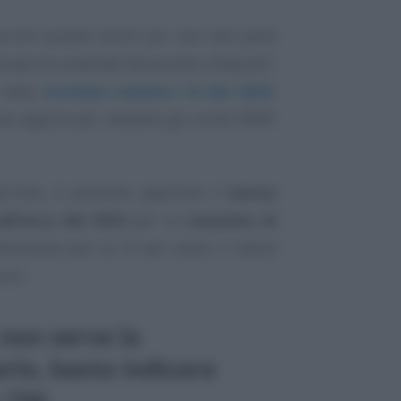
o purché sussista anche per una sola parte
ncipio di unitarietà del periodo d’imposta”
,
e nella
circolare numero 14 del 2023
,
 da seguire per ottenere gli sconti IRPEF
critte, è possibile applicare il
bonus
ell’arco del 2022
per un
massimo di
etrazione pari al 19 per cento, il valore
uro.
non serve la
lo, basta indicare
 730