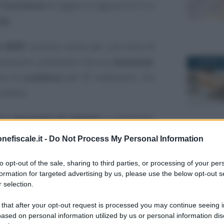
l’iscrizione
di ragazzi e ragazze tra i 5 e
ole
.
 IRPEF
previsto anche per una serie di
 necessario presentare alcuna
domanda
:
11 MARZO 2
nte la
scadenza
del 30 settembre, che
ottobre.
elle
istruzioni da seguire
, è necessario
 viene riconosciuto a tutti e tutte ma ci
nefiscale.it -
Do Not Process My Personal Information
22 GIUGNO 
ettare. La detrazione spetta solo ai
to opt-out of the sale, sharing to third parties, or processing of your per
 a 36.000 euro
, non conta l’ISEE.
formation for targeted advertising by us, please use the below opt-out s
 selection.
o alla detrazione non possono superare il
 that after your opt-out request is processed you may continue seeing i
ased on personal information utilized by us or personal information dis
23 APRILE 