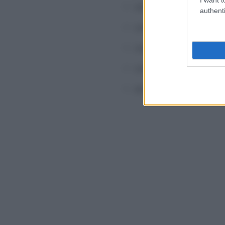
versamento postale o b
authenti
carte di debito;
carte di credito;
carte prepagate;
assegni bancari e circol