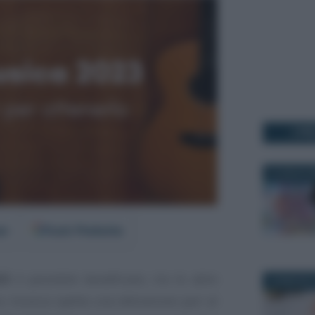
I PI
9 LUGLIO 2
er
Fonti Preferite
23
è possibile beneficiare, tra le altre
25 MAGGIO 
s musica: spetta una detrazione pari al