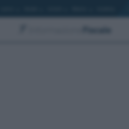
Lavoro
Moduli
Società
Bilancio
Academy