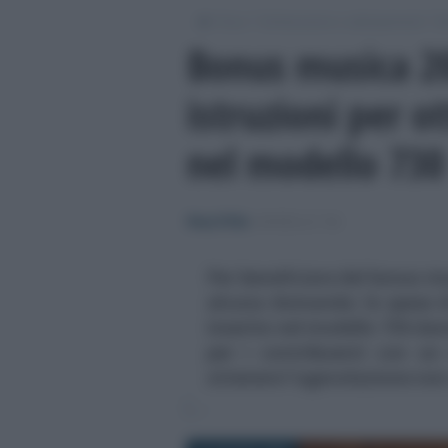
/
/
/
Fisco
Dichiarazioni e adempimenti
M
Bonus musica 20
istruzioni per o
nel modello 730
Rosy D’Elia
-
MODELLO 730
Per beneficiare del bonus m
alcuna domanda: le spese di
inserite nel modello 730 dan
per i contribuenti con un
ottenere l'agevolazione non