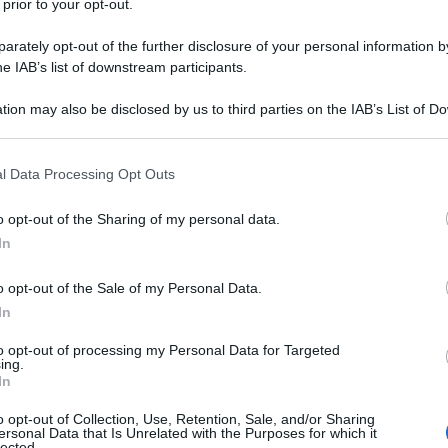
 prior to your opt-out.
ubblicitari,
rately opt-out of the further disclosure of your personal information by
petta in presenza di
he IAB’s list of downstream participants.
tion may also be disclosed by us to third parties on the IAB’s List of 
 that may further disclose it to other third parties.
ari
è l’oggetto dei chiarimenti contenuti
 that this website/app uses one or more Google services and may gath
o numero 421
del 12 agosto 2022
l Data Processing Opt Outs
including but not limited to your visit or usage behaviour. You may click 
 to Google and its third-party tags to use your data for below specifi
o opt-out of the Sharing of my personal data.
ogle consent section.
In
rate - Risposta all’interpello
o opt-out of the Sale of my Personal Data.
12 agosto 2022
In
l decreto legge 24 aprile 2017, n. 50,
legge 21 giugno 2017, n. 96. Bonus
to opt-out of processing my Personal Data for Targeted
ing.
citari.
In
o opt-out of Collection, Use, Retention, Sale, and/or Sharing
ersonal Data that Is Unrelated with the Purposes for which it
lected.