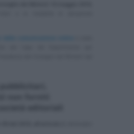
onsiglio dei Ministri 16 maggio 2018,
iteri e le modalità di attuazione
e della comunicazione online
è stato
nto del Capo del Dipartimento per
Presidenza del Consiglio dei Ministri del
ubblicitari,
zi non forniti
ocietà editoriali
0 del 2018, all’articolo 2
, destinatari