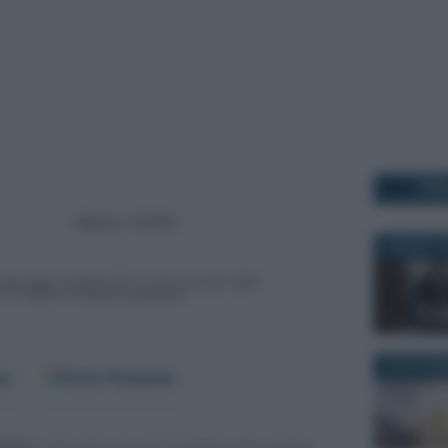
I PI
6 MARZO 2
30 SETTEM
er
Fonti Preferite
tari,
nel caso in cui le spese non siano