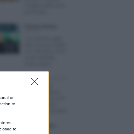
sciogliere della nuova
pace fiscale
Francesco Rodorigo
-
RE 2022
IMPOSTE
Caro benzina: taglio
delle accise prorogato
al 31 dicembre, ma lo
sconto potrebbe
essere ridotto
Tommaso Gavi
-
IMPOSTE
RE 2022
Bonus energia
imprese, scadenza
sonal or
compensazione al 30
ection to
giugno 2023 per i
crediti del 2° semestre
nterest-
Domenico Catalano
-
2024
closed to
IMPOSTE