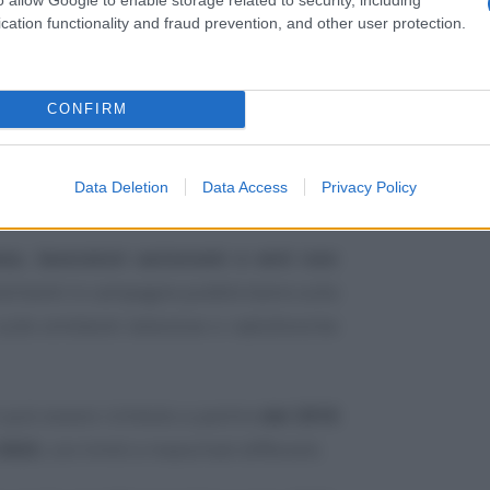
cation functionality and fraud prevention, and other user protection.
CONFIRM
Data Deletion
Data Access
Privacy Policy
se, lavoratori autonomi e enti non
stimenti in campagne pubblicitarie sulla
ulle emittenti televisive e radiofoniche
i può essere richiesto a partire
dal 2018
 2023
, con limiti e massimali differenti.