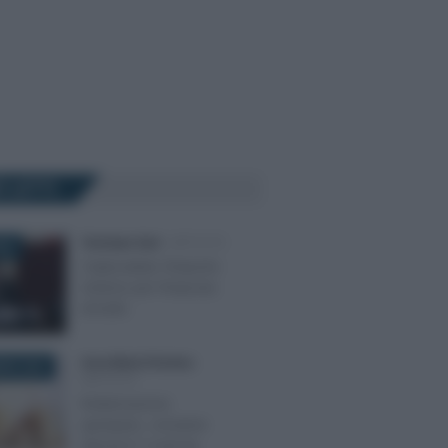
Ù LETTI
Tommaso Gavi
-
IMPOSTE
025
Criptovalute: l’importo
minimo per l’imposta
di bollo
Anna Maria D’Andrea
-
BRE 2025
IMPOSTE
Rottamazione
quinquies, conviene
davvero? I nodi da