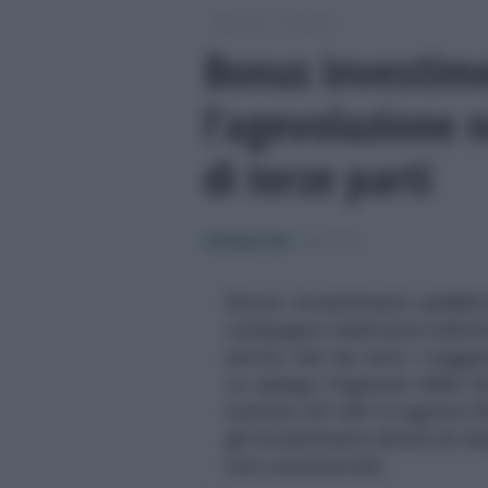
/
/
Fisco
Imposte
Bonus investimen
l’agevolazione 
di terze parti
Tommaso Gavi
-
IMPOSTE
Bonus investimenti pubblici
campagne realizzate indire
servizi resi da terzi i sogge
Lo spiega l'Agenzia delle En
numero 421 del 12 agosto 202
gli investimenti diretti di i
non commerciali.