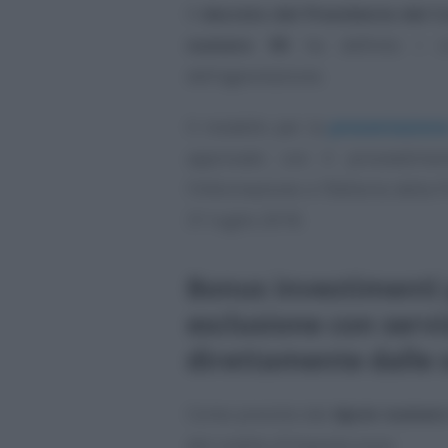
Il
decreto del Presidente del C
numero 90
ha definito i cr
dell’agevolazione.
Il modello per la
presentazion
approvato con il provvedime
l’Informazione e l’Editoria della 
31 luglio 2018.
Bonus investimenti p
esclusione con servi
direttamente dalle s
Come previsto dal
dpcm numero 9
del credito d’imposta sono: