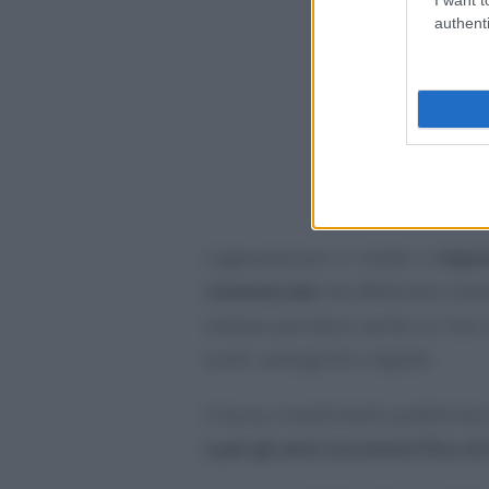
authenti
L’agevolazione è rivolta a
impre
commerciali
che effettuano inve
stampa periodica anche on line s
locali, analogiche o digitali.
Il bonus investimenti pubblicitar
e per gli anni successivi fino al