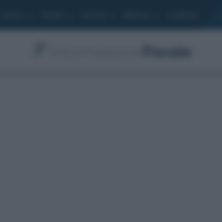
Lavoro
Moduli
Società
Bilancio
Academy