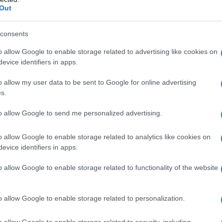
nasce dal quesito posto dall’istante,
Out
ità di ideazione, realizzazione e
licitarie.
consents
o allow Google to enable storage related to advertising like cookies on
lienti possono beneficiare del credito
evice identifiers in apps.
volabili
non sono forniti direttamente
o allow my user data to be sent to Google for online advertising
e soggetti terzi.
s.
 tale possibilità e motiva la propria
to allow Google to send me personalized advertising.
della normativa e dei
provvedimenti
o allow Google to enable storage related to analytics like cookies on
evice identifiers in apps.
o allow Google to enable storage related to functionality of the website
ari
è stato introdotto dall’
articolo 57-
0 del 2017.
o allow Google to enable storage related to personalization.
o allow Google to enable storage related to security, including