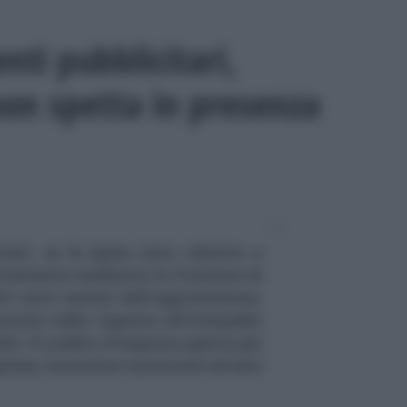
ti pubblicitari,
non spetta in presenza
tari, se le spese sono relative a
ttamente mediante la fruizione di
tti sono esclusi dall'agevolazione.
trate nella risposta all'interpello
2. Il credito d'imposta spetta per
mprese, lavoratori autonomi ed enti