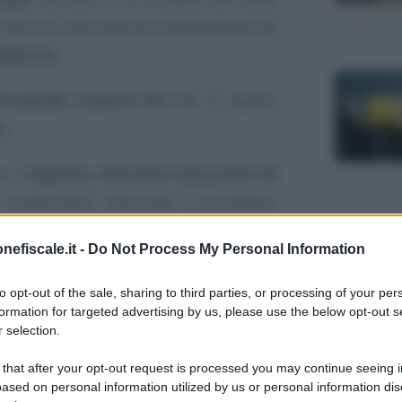
 mezzi di informazione direttamente dal
olazione
.
22 NOVEMB
’interpello numero 421
del 12 agosto
e.
sso a
imprese, lavoratori autonomi ed
investimenti indirizzati a quotidiani,
ve e radiofoniche locali.
21 NOVEMB
nefiscale.it -
Do Not Process My Personal Information
lla norma e dai successivi provvedimenti
to opt-out of the sale, sharing to third parties, or processing of your per
n può essere riconosciuto nel caso in
formation for targeted advertising by us, please use the below opt-out s
ano realizzate indirettamente mediante
 selection.
i.
 that after your opt-out request is processed you may continue seeing i
29 APRILE 
ased on personal information utilized by us or personal information dis