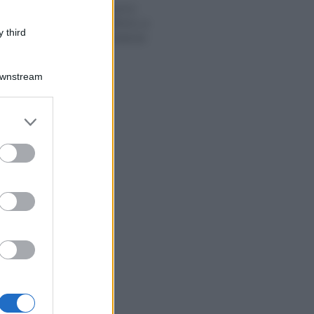
Nel decreto primo
maggio modifiche ai
 third
premi di produttività
Downstream
er and store
to grant or
ed purposes