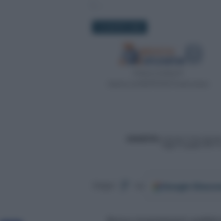
16 AGOSTO 2022
Google
Discov
Segui
su
Bonus investimenti pubblici