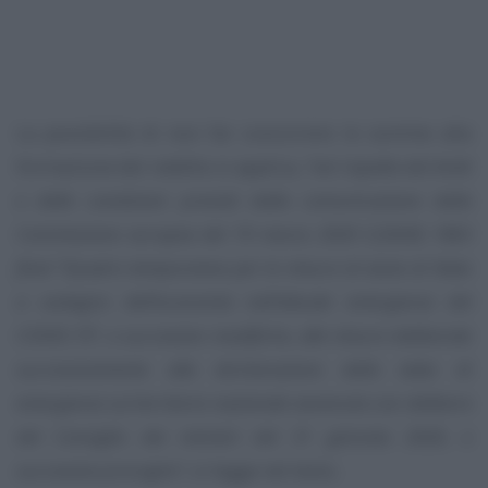
La possibilità di non far concorrere le somme alla
formazione del reddito si applica,
“nel rispetto dei limiti
e delle condizioni previsti dalla comunicazione della
Commissione europea del 19 marzo 2020 C(2020) 1863
final “Quadro temporaneo per le misure di aiuto di Stato
a sostegno dell’economia nell’attuale emergenza del
COVID-19”, e successive modifiche, alle misure deliberate
successivamente alla dichiarazione dello stato di
emergenza sul territorio nazionale avvenuta con delibera
del Consiglio dei ministri del 31 gennaio 2020, e
successive proroghe”
, si legge nel testo.