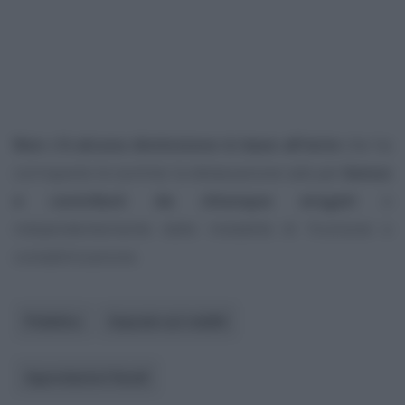
Non c’è alcuna distinzione in base all’ente
che ha
corrisposto le somme: la detassazione vale per
bonus
e contributi da chiunque erogati
e
indipendentemente dalle modalità di fruizione e
contabilizzazione.
Pubblico
Imposte sui redditi
Agevolazioni fiscali