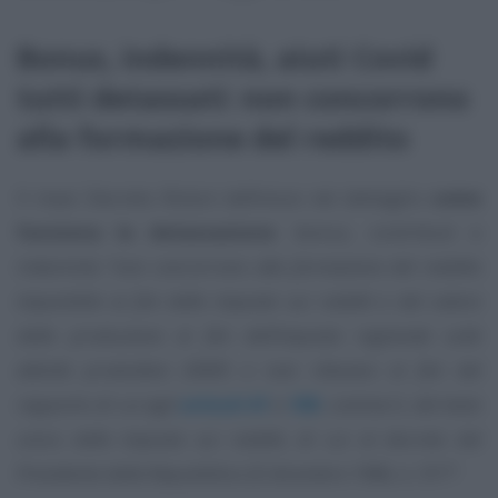
Bonus, indennità, aiuti Covid
tutti detassati: non concorrono
alla formazione del reddito
Il maxi Decreto Ristori definisce nel dettaglio
come
funziona la detassazione
: bonus, contributi e
indennità
“non concorrono alla formazione del reddito
imponibile ai fini delle imposte sui redditi e del valore
della produzione ai fini dell’imposta regionale sulle
attività produttive (IRAP) e non rilevano ai fini del
rapporto di cui agli
articoli 61
e
109
, comma 5, del testo
unico delle imposte sui redditi, di cui al decreto del
Presidente della Repubblica 22 dicembre 1986, n. 917”
.