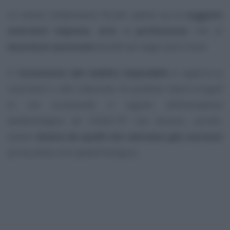
Lo stesso trattamento fiscale spetta sia ai
soggetti
esercenti impresa, arte o professione
che ai
lavoratori autonomi
beneficiari degli aiuti Covid.
E l’
esclusione dal reddito imponibile
si applica ai
contributi e alle indennità
“di qualsiasi natura erogati
in via eccezionale a seguito dell’emergenza
epidemiologica da COVID-19”
che devono, quindi,
essere
diversi da quelli che venivano già concessi
prima della crisi epidemiologica.