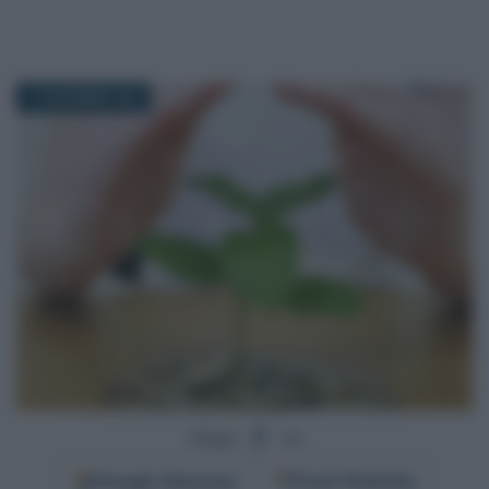
17 DICEMBRE 2020
Segui
su
Google
Discover
Fonti Preferite