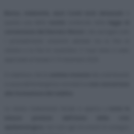
Bonus, indennità, aiuti Covid tutti detassati
: è
questa una delle
novità
contenute nella
legge di
conversione del Decreto Ristori
, che raccoglie tutti
i provvedimenti omonimi adottati tra la fine di
ottobre e la fine di novembre. Il maxi testo è stato
approvato al Senato il 15 dicembre 2020.
Si stabilisce che le
somme ricevute
dai contribuenti
a causa dell’emergenza coronavirus
non concorrono
alla formazione del reddito
.
Lo stesso trattamento fiscale si applica a
tutte le
misure previste dall’inizio della crisi
epidemiologica
, non solo agli strumenti di sostegno