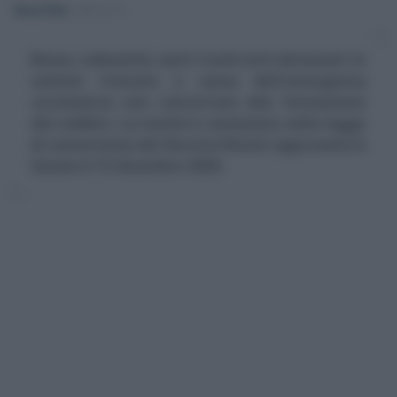
Rosy D’Elia
-
IMPOSTE
Bonus, indennità, aiuti Covid tutti detassati: le
somme ricevute a causa dell'emergenza
coronavirus non concorrono alla formazione
del reddito. La novità è contenuta nella legge
di conversione del Decreto Ristori approvata in
Senato il 15 dicembre 2020.