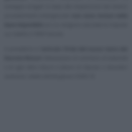
sostegno erogati in base alle disposizioni dei diversi
provvedimenti emergenziali
non sono inclusi nella
base imponibile
sui cui vengono calcolate le imposte
sui redditi e l’IRAP dovute.
A prevederlo è l’
articolo 10 bis del nuovo testo del
Decreto Ristori
:
Detassazione di contributi, di indennità
e di ogni altra misura a favore di imprese e lavoratori
autonomi, relativi all’emergenza COVID-19
.