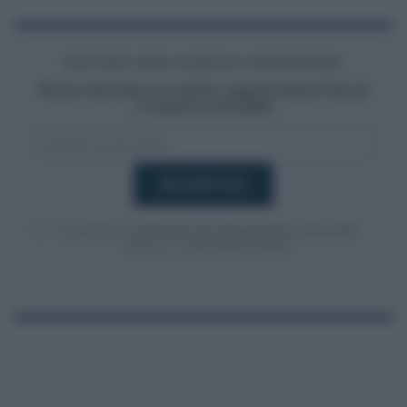
Iscriviti alla nostra newsletter
Resta informato su notizie, aggiornamenti fiscali
e moduli scaricabili!
Acconsento al
trattamento dei dati personali
ai sensi degli
articoli 13-14 del GDPR 2016/679.