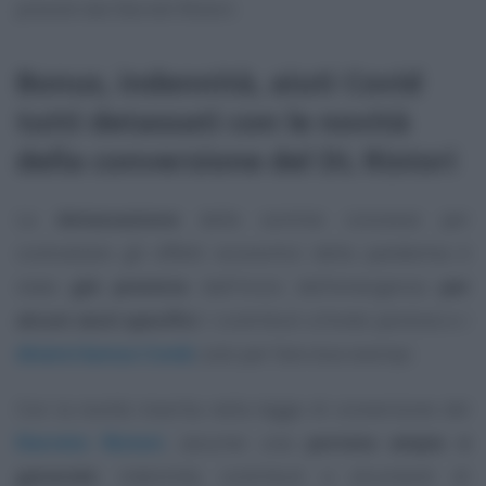
previsti dai Decreti Ristori.
Bonus, indennità, aiuti Covid
tutti detassati con le novità
della conversione del DL Ristori
La
detassazione
delle somme concesse per
contrastare gli effetti economici della pandemia è
stata
già prevista
dall’inizio dell’emergenza
per
alcuni aiuti specifici
: i contributi a fondo perduto e i
diversi bonus Covid
, solo per fare due esempi.
Con la novità inserita nella legge di conversione del
Decreto Ristori
, assume una
portata ampia e
generale
: indennità, contributi e strumenti di