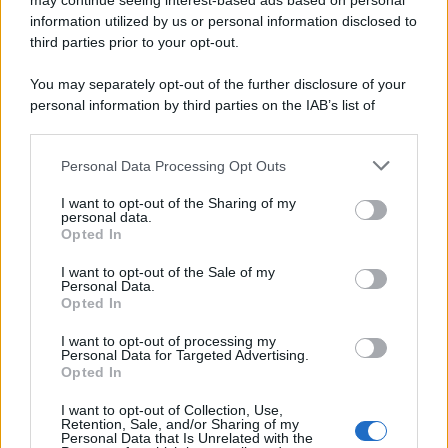
may continue seeing interest-based ads based on personal
scadenza, importo e calcolo
information utilized by us or personal information disclosed to
third parties prior to your opt-out.
You may separately opt-out of the further disclosure of your
Anna Maria D’Andrea
-
IMPOSTE
3 AGOSTO 2022
personal information by third parties on the IAB’s list of
Credito d’imposta energia e
downstream participants.
gas, via i limiti del de minimis
nel DL Semplificazioni
Personal Data Processing Opt Outs
This information may also be disclosed by us to third parties
on the IAB’s List of Downstream Participants that may further
I want to opt-out of the Sharing of my
disclose it to other third parties.
personal data.
Opted In
Anna Maria D’Andrea
-
IMPOSTE
16 MAGGIO 2024
Please note that this website/app uses one or more Google
Ravvedimento speciale ad
services and may gather and store information including but
I want to opt-out of the Sale of my
ampio raggio: la circolare
Personal Data.
not limited to your visit or usage behaviour. You may click to
dell’Agenzia delle Entrate
Opted In
grant or deny consent to Google and its third-party tags to
use your data for below specified purposes in below Google
I want to opt-out of processing my
consent section.
Personal Data for Targeted Advertising.
Anna Maria D’Andrea
-
IMPOSTE
Opted In
30 SETTEMBRE 2025
Rottamazione quinquies,
I want to opt-out of Collection, Use,
conviene davvero? I nodi da
Retention, Sale, and/or Sharing of my
sciogliere della nuova pace
Personal Data that Is Unrelated with the