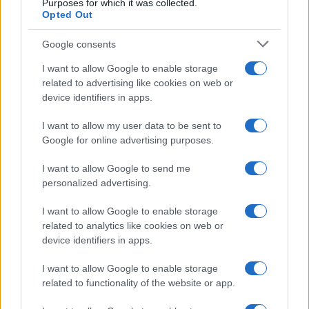
Purposes for which it was collected.
fiscale
Opted Out
Google consents
I want to allow Google to enable storage
related to advertising like cookies on web or
device identifiers in apps.
Iscriviti alla nostra
NEWSLETTER
I want to allow my user data to be sent to
Google for online advertising purposes.
Resta informato su notizie, aggiornamenti fiscali
I want to allow Google to send me
e moduli scaricabili!
personalized advertising.
I want to allow Google to enable storage
related to analytics like cookies on web or
device identifiers in apps.
I want to allow Google to enable storage
Acconsento al
trattamento dei dati personali
ai sensi degli
related to functionality of the website or app.
articoli 13-14 del GDPR 2016/679.