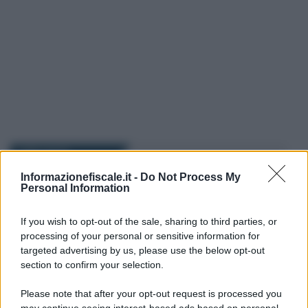
I PIÙ LETTI
Informazionefiscale.it -
Do Not Process My
Personal Information
Marcello Maiorino
-
IMPOSTE
10 APRILE 2023
Cessione immobili abitativi:
l’imponibilità delle
If you wish to opt-out of the sale, sharing to third parties, or
plusvalenze
processing of your personal or sensitive information for
targeted advertising by us, please use the below opt-out
section to confirm your selection.
Anna Maria D’Andrea
-
IMPOSTE
23 GIUGNO 2023
Please note that after your opt-out request is processed you
Diritto camerale 2023: