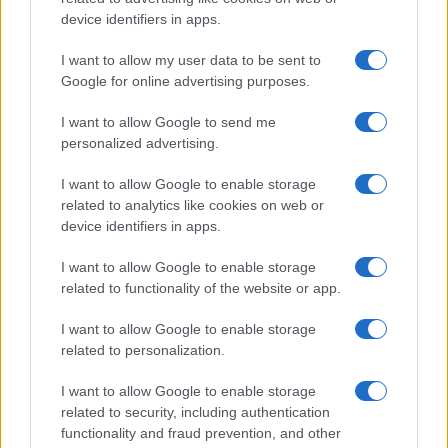
device identifiers in apps.
Iscriviti alla nostra
NEWSLETTER
I want to allow my user data to be sent to
Google for online advertising purposes.
Resta informato su notizie, aggiornamenti fiscali
I want to allow Google to send me
e moduli scaricabili!
personalized advertising.
I want to allow Google to enable storage
related to analytics like cookies on web or
device identifiers in apps.
I want to allow Google to enable storage
Acconsento al
trattamento dei dati personali
ai sensi degli
related to functionality of the website or app.
articoli 13-14 del GDPR 2016/679.
I want to allow Google to enable storage
related to personalization.
I want to allow Google to enable storage
Informazione Fiscale S.r.l. - P.I. / C.F.: 13886391005
related to security, including authentication
Testata giornalistica iscritta presso il Tribunale di Velletri al n°
functionality and fraud prevention, and other
14/2018
|
Iscrizione ROC n. 31534/2018