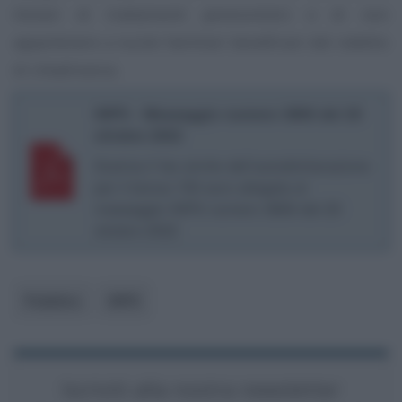
titolari di trattamenti pensionistici e di non
appartenere a nuclei familiari beneficiari del reddito
di cittadinanza.
INPS - Messaggio numero 3806 del 20
ottobre 2022
Scarica il fac simile dell’autodichiarazione
per il bonus 150 euro allegata al
messaggio INPS numero 3806 del 20
ottobre 2022
Pubblico
INPS
Iscriviti alla nostra newsletter