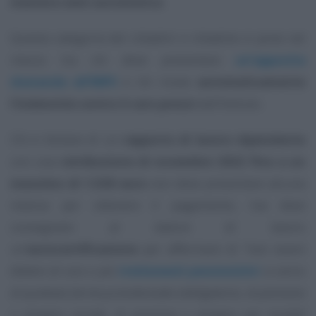
maniera semi automatica
.
Questa categoria dei cittadini e cittadine si pone nel
mezzo tra chi deve presentare
un’apposita
domanda all’INPS
e chi riceve
automaticamente
l’indennità contro il caro prezzi
dall’Istituto.
Chi è titolare di un
rapporto di lavoro dipendente
con una
retribuzione di novembre 2022 fino a un
massimo di 1.538 euro
non deve presentare alcuna
istanza per ottenere il pagamento, ma deve
consegnare al datore di lavoro
un’
autocertificazione
per affermare di
“non essere
titolare di uno o più
trattamenti pensionistici
a carico
di qualsiasi forma previdenziale obbligatoria, di pensione
o assegno sociale, di pensione o assegno per invalidi