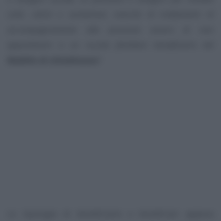
civili, ciechi e sordomuti, nonché di trattamenti di
accompagnamento alla pensione ovvero di non
appartenere a un nucleo familiare beneficiario del
Reddito di cittadinanza
”
.
Le tipologie di beneficiarie e beneficiari appena