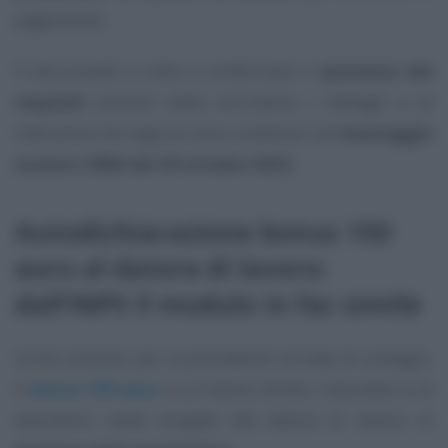
pagamento.
Il documento è utile a confermare il
possesso dei
requisiti
previsti dalla normativa: i dettagli e le
indicazioni da seguire sono contenuti nel
messaggio
numero 3806 del 20 ottobre 2022
.
Autodichiarazione bonus 150
euro al datore di lavoro:
dall’INPS il modulo in fac simile
Come previsto per la precedente tornata di sostegni,
il
bonus 150 euro
a cui hanno diritto i lavoratori e le
lavoratrici viene erogato dal datore di lavoro in