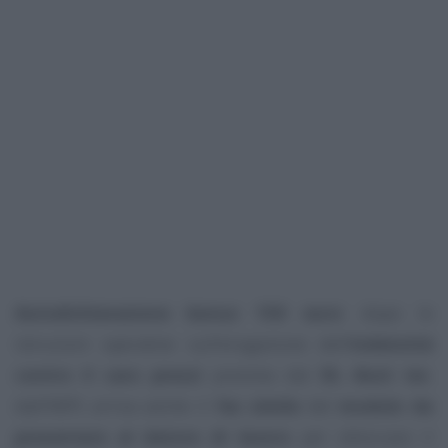
Autodichiarazione bonus 150 euro
: dopo le
istruzioni operative sull’erogazione dell’
indennità
contro il caro prezzi
prevista dal
DL Aiuti ter
,
dall’INPS arriva anche il
fac simile
del
modulo da
presentare al datore di lavoro
per sbloccare il