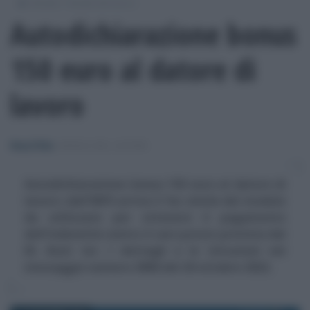
/
/
Moduli
Moduli del lavoro
Autodichiarazione bonus
150 euro al datore di
lavoro
Rosy D’Elia
-
MODULI DEL LAVORO
Autodichiarazione bonus 150 euro al datore di
lavoro: dall'INPS arriva il fac simile del modulo
da utilizzare per ottenere il pagamento
dell'indennità contro il caro prezzi prevista dal
DL Aiuti ter. I dettagli e le istruzioni nel
messaggio numero 3806 del 20 ottobre 2022.