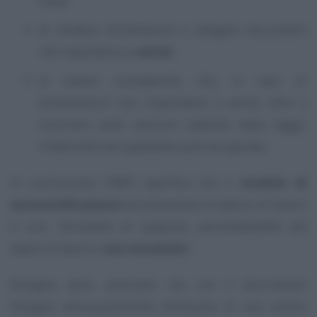
volta;
di rendere dichiarazioni e allegare documenti
che rispondono a
verità
;
di essere consapevole che, in caso di
dichiarazioni non rispondenti a verità, oltre a
incorrere nelle sanzioni stabilite dalla legge,
l’indennità non spettante sarà recuperata.
In conclusione l’INPS specifica che il
modulo di
autocertificazione
da presentare al datore di lavoro
è uno
“strumento di supporto, personalizzabile dal
datore di lavoro e
non vincolante
”
.
Bisogna, però, precisare che con il documento
bisogna necessariamente dichiarare di non essere