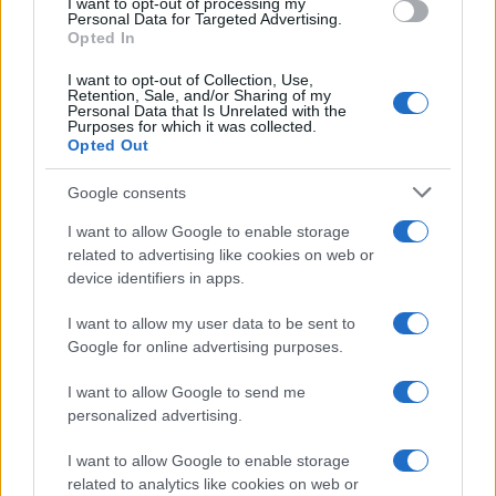
I want to opt-out of processing my
consent section.
Personal Data for Targeted Advertising.
Opted In
INPS - Messaggio numero 3806 del 20
I want to opt-out of Collection, Use,
ottobre 2022
Retention, Sale, and/or Sharing of my
Personal Data that Is Unrelated with the
Purposes for which it was collected.
INPS - Messaggio numero 3806 del 20
Opted Out
ottobre 2022
Google consents
I want to allow Google to enable storage
related to advertising like cookies on web or
device identifiers in apps.
Iscriviti alla nostra
NEWSLETTER
I want to allow my user data to be sent to
Google for online advertising purposes.
Resta informato su notizie, aggiornamenti fiscali
I want to allow Google to send me
e moduli scaricabili!
personalized advertising.
I want to allow Google to enable storage
related to analytics like cookies on web or