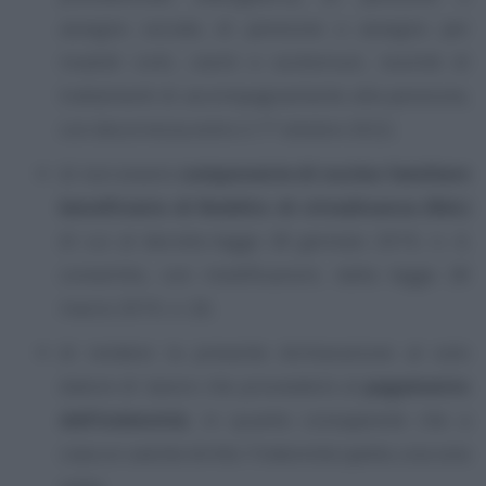
assegno sociale, di pensione o assegno per
invalidi civili, ciechi e sordomuti, nonché di
trattamenti di accompagnamento alla pensione,
con decorrenza entro il 1° ottobre 2022;
di non essere
componente di nucleo familiare
beneficiario di Reddito di cittadinanza (Rdc)
di cui al decreto-legge 28 gennaio 2019, n. 4,
convertito, con modificazioni, dalla legge 28
marzo 2019, n. 26;
di rendere la presente dichiarazione al solo
datore di lavoro che provvederà al
pagamento
dell’indennità
, in quanto consapevole che a
ciascun avente diritto l’indennità spetta una sola