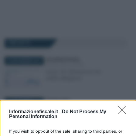
I PIÙ LETTI
Anna Maria D’Andrea
-
26 NOVEMBRE 2019
MODULI DEL LAVORO
Quota 100: dichiarazione dei
redditi obbligatoria
Tommaso Gavi
-
15 NOVEMBRE 2024
MODULI DEL LAVORO
Informazionefiscale.it -
Do Not Process My
Modello OT23/2025: le
Personal Information
nuove istruzioni INAIL sulla
micro formazione
If you wish to opt-out of the sale, sharing to third parties, or