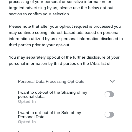
processing of your personal or sensitive information for
targeted advertising by us, please use the below opt-out
Daniele Di Giovenale
-
26 LUGLIO 2017
MODULI DEL LAVORO
section to confirm your selection.
Dimissioni volontarie online:
Please note that after your opt-out request is processed you
istruzioni INPS 2017
may continue seeing interest-based ads based on personal
information utilized by us or personal information disclosed to
third parties prior to your opt-out.
Redazione
-
15 FEBBRAIO 2017
MODULI DEL LAVORO
You may separately opt-out of the further disclosure of your
NASPI 2017: come fare
personal information by third parties on the IAB’s list of
domanda di disoccupazione?
downstream participants.
Personal Data Processing Opt Outs
This information may also be disclosed by us to third parties
Tommaso Gavi
-
on the IAB’s List of Downstream Participants that may further
14 LUGLIO 2020
I want to opt-out of the Sharing of my
MODULI DEL LAVORO
disclose it to other third parties.
personal data.
Riduzione premi INAIL:
Opted In
Please note that this website/app uses one or more Google
compilazione modello OT23
services and may gather and store information including but
I want to opt-out of the Sale of my
Personal Data.
not limited to your visit or usage behaviour. You may click to
Opted In
grant or deny consent to Google and its third-party tags to
SCARICA I MODULI
use your data for below specified purposes in below Google