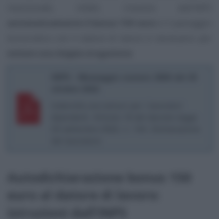
menzionate, infatti, ricevono dall’INPS
automaticamente il bonus 150 euro
e il passaggio
burocratico con il datore di lavoro è necessario per
evitare una doppia erogazione
.
INPS - Messaggio numero 3806 del 20
ottobre 2022
Indennità una tantum per i lavoratori
dipendenti. Articolo 18 del decreto-legge
23 settembre 2022, n. 144. Dichiarazione
del lavoratore
Autodichiarazione bonus 150
euro al datore di lavoro:
istruzioni dall’INPS