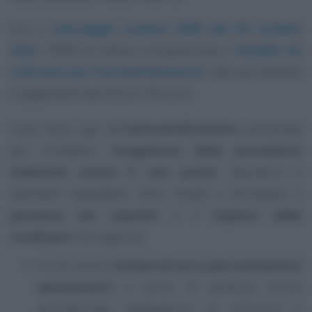
Con il
messaggio numero 3806 del 20 ottobre
2022
, l’INPS ha messo a disposizione il
modello da
utilizzare per l’autodichiarazione
utile ad ottenere
il pagamento del bonus 150 euro.
Sulla falsa riga dell’
autocertificazione
presentata
per richiedere l’
erogazione della precedente
indennità contro il caro prezzi
, lavoratrici e
lavoratori dipendenti sono invitati a dichiarare il
possesso dei requisiti
e il
rispetto delle
condizioni
che seguono:
di non essere
titolare di uno o più trattamenti
pensionistici
a carico di qualsiasi forma
previdenziale obbligatoria, di pensione o