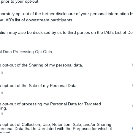
 prior to your opt-out.
rately opt-out of the further disclosure of your personal information by
articolo 9
della legge 68/1999 trova
he IAB’s list of downstream participants.
do la banca dati per il collocamento
tion may also be disclosed by us to third parties on the IAB’s List of 
 dei disabili.
 that may further disclose it to other third parties.
 that this website/app uses one or more Google services and may gath
 le informazioni da
l Data Processing Opt Outs
including but not limited to your visit or usage behaviour. You may click 
 to Google and its third-party tags to use your data for below specifi
petenti alla banca
o opt-out of the Sharing of my personal data.
ogle consent section.
In
to mirato
o opt-out of the Sale of my Personal Data.
iale del
decreto
siglato il 23 dicembre
In
che ne ha annunciato la
firma
in un
to opt-out of processing my Personal Data for Targeted
ing.
sul sito del Ministero del Lavoro e delle
In
o opt-out of Collection, Use, Retention, Sale, and/or Sharing
ersonal Data that Is Unrelated with the Purposes for which it
lected.