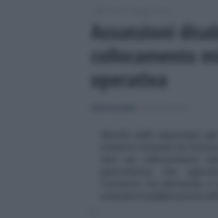
/
/
Lavoro
Leggi e prassi
Assunzioni disab
collocamento mi
operativa
Giulia Zaccardelli
-
LEGGI E PRASSI
Novità sulle assunzioni per 
ministro Orlando ha firmato
dati sul collocamento mir
piattaforma che agevol
l'incontro tra domanda e of
attende la pubblicazione uffi