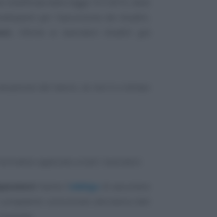
me modificata dalla legge 151/2015, deve
edisposti per l’assunzione dei disabili,
oni
, riferite ai lavoratori disabili già
cessazione dal lavoro, se non è a tempo
rmativo applicato a tutti i lavoratori.
ipendenti
hanno l’
obbligo
di assumere
ci competenti comunicare alla banca dati
l’azienda: