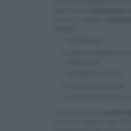
ai sensi della legge 68/1999, co
comunicare gli
adeguamenti
pr
nonché le seguenti
informazi
impiegati:
i dati anagrafici;
la data di assunzione e di 
indeterminato;
la tipologia contrattuale;
la qualifica professionale;
il trattamento economico e no
I datori di lavoro con
quindici d
un disabile. Spetta poi agli uffi
situazioni particolari in cui versa 