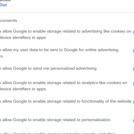
Out
consents
o allow Google to enable storage related to advertising like cookies on
evice identifiers in apps.
o allow my user data to be sent to Google for online advertising
s.
to allow Google to send me personalized advertising.
 contenute nell’
articolo 9
della legge
o allow Google to enable storage related to analytics like cookies on
’
articolo 8
del
decreto legislativo
evice identifiers in apps.
o allow Google to enable storage related to functionality of the website
ni dei disabili, il decreto esplicita le
o allow Google to enable storage related to personalization.
nere la
banca dati
sul
collocamento
comunicarle; delinea inoltre le
modalità
o allow Google to enable storage related to security, including