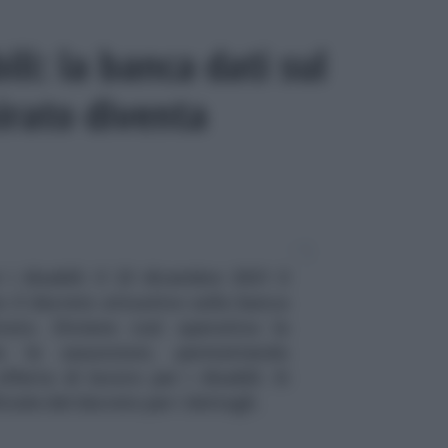
ili: la banca dati sul
rato diventa
i disabili: il 23 dicembre 2021 il
 il decreto attuativo sulla banca
ato. Diviene così operativa la
a le assunzioni, permettendo
ferta di lavoro per i disabili. Si
ciale del decreto per i dettagli.