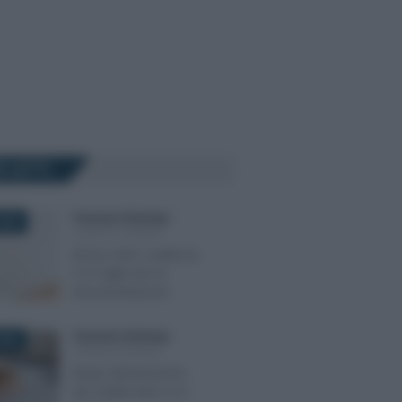
Ù LETTI
Francesco Rodorigo
-
2025
LEGGI E PRASSI
Bonus nido: scadenza
il 31 luglio per la
documentazione
Francesco Rodorigo
-
026
LEGGI E PRASSI
Naspi: dichiarazione
dei redditi entro il 31