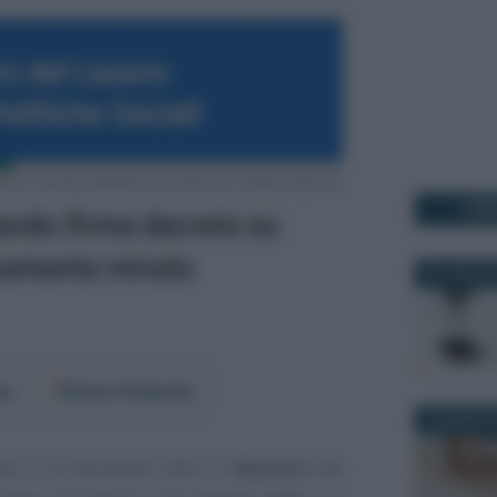
I PI
30 LUGLIO 
er
Fonti Preferite
27 MARZO 2
to il 23 dicembre 2021 il
decreto
che