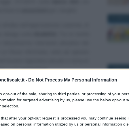
a legge 151/2015 sulla
banca dati
sul
acilitare le
assunzioni
per i disabili.
18 LUGLIO 
all’alba dell’approvazione unanime, di
e delega sulla
disabilità
. Tra le novità
l’attualissimo intervento attuativo del
 un filone riformista, volto ad operare
ell’assetto legislativo attuale in tema di
29 MAGGIO 
fico sulle
assunzioni
.
nefiscale.it -
Do Not Process My Personal Information
nto mirato
è infatti uno strumento
 decreto legislativo 151/2015, nell’ambito
to opt-out of the sale, sharing to third parties, or processing of your per
formation for targeted advertising by us, please use the below opt-out s
e e passive
, istituita dall’articolo 8 del
 selection.
ato specificamente alle assunzioni dei
15 GIUGNO 
 that after your opt-out request is processed you may continue seeing i
 di diventare operativo con un decreto del
ased on personal information utilized by us or personal information dis