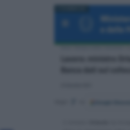
27 DICEMBRE 2021
Google
Discov
Segui
su
Il ministro
Orlando
ha firma