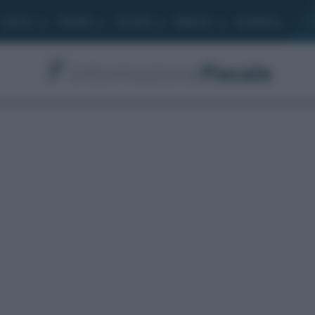
Lavoro
Moduli
Società
Bilancio
Academy