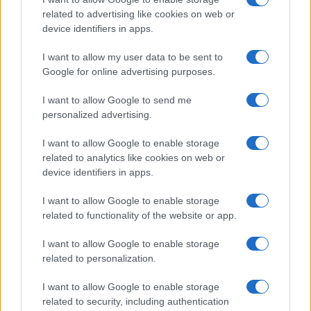
related to advertising like cookies on web or
device identifiers in apps.
Iscriviti alla nostra
NEWSLETTER
I want to allow my user data to be sent to
Google for online advertising purposes.
Resta informato su notizie, aggiornamenti fiscali
I want to allow Google to send me
e moduli scaricabili!
personalized advertising.
I want to allow Google to enable storage
related to analytics like cookies on web or
device identifiers in apps.
I want to allow Google to enable storage
Acconsento al
trattamento dei dati personali
ai sensi degli
related to functionality of the website or app.
articoli 13-14 del GDPR 2016/679.
I want to allow Google to enable storage
related to personalization.
I want to allow Google to enable storage
Informazione Fiscale S.r.l. - P.I. / C.F.: 13886391005
related to security, including authentication