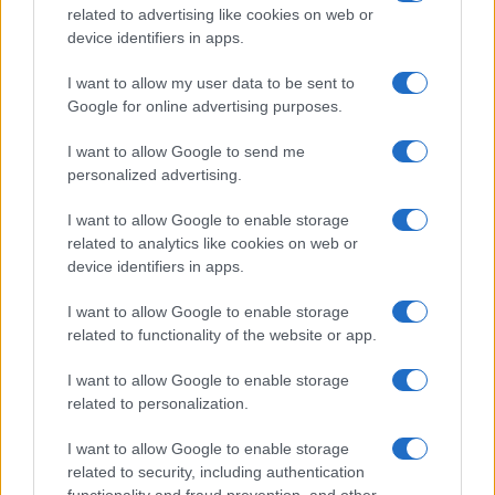
related to advertising like cookies on web or
device identifiers in apps.
Iscriviti alla nostra
NEWSLETTER
I want to allow my user data to be sent to
Google for online advertising purposes.
Resta informato su notizie, aggiornamenti fiscali
I want to allow Google to send me
e moduli scaricabili!
personalized advertising.
I want to allow Google to enable storage
related to analytics like cookies on web or
device identifiers in apps.
I want to allow Google to enable storage
Acconsento al
trattamento dei dati personali
ai sensi degli
related to functionality of the website or app.
articoli 13-14 del GDPR 2016/679.
I want to allow Google to enable storage
related to personalization.
I want to allow Google to enable storage
Informazione Fiscale S.r.l. - P.I. / C.F.: 13886391005
related to security, including authentication
Testata giornalistica iscritta presso il Tribunale di Velletri al n°