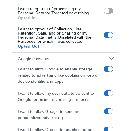
use your data for below specified purposes in below Google
I want to opt-out of processing my
consent section.
Personal Data for Targeted Advertising.
Opted In
Acconsento al
trattamento dei dati personali
ai sensi degli
articoli 13-14 del GDPR 2016/679.
I want to opt-out of Collection, Use,
Retention, Sale, and/or Sharing of my
Personal Data that Is Unrelated with the
Purposes for which it was collected.
Opted Out
Google consents
I want to allow Google to enable storage
related to advertising like cookies on web or
device identifiers in apps.
I want to allow my user data to be sent to
Google for online advertising purposes.
I want to allow Google to send me
personalized advertising.
I want to allow Google to enable storage