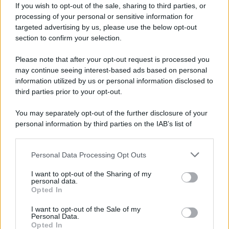
If you wish to opt-out of the sale, sharing to third parties, or
l’analisi finanziaria
, la diversificazione aziendale e la
processing of your personal or sensitive information for
targeted advertising by us, please use the below opt-out
ristrutturazione del debito per gestire in modo
section to confirm your selection.
efficace sia la solvibilità che la liquidità.
Please note that after your opt-out request is processed you
may continue seeing interest-based ads based on personal
information utilized by us or personal information disclosed to
Imprese
Codice civile
Business plan
third parties prior to your opt-out.
You may separately opt-out of the further disclosure of your
Budget
personal information by third parties on the IAB’s list of
downstream participants.
Personal Data Processing Opt Outs
This information may also be disclosed by us to third parties
Iscriviti alla nostra newsletter
on the IAB’s List of Downstream Participants that may further
I want to opt-out of the Sharing of my
disclose it to other third parties.
personal data.
Resta informato su notizie, aggiornamenti fiscali
Opted In
e moduli scaricabili!
Please note that this website/app uses one or more Google
services and may gather and store information including but
I want to opt-out of the Sale of my
Personal Data.
not limited to your visit or usage behaviour. You may click to
Opted In
grant or deny consent to Google and its third-party tags to