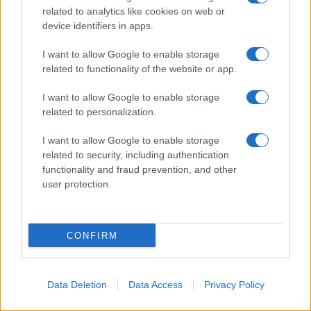
related to analytics like cookies on web or
I PIÙ LETTI
device identifiers in apps.
I want to allow Google to enable storage
Francesco Rodorigo
-
1 AGOSTO 2024
related to functionality of the website or app.
CONTROLLO DI GESTIONE
AI e Design: tra innovazione
I want to allow Google to enable storage
e sfide etiche
related to personalization.
I want to allow Google to enable storage
Anna Maria D’Andrea
-
related to security, including authentication
8 MAGGIO 2026
CONTROLLO DI GESTIONE
functionality and fraud prevention, and other
Lavoro: sempre operativi,
user protection.
meno produttivi. La
disconnessione premia
anche le aziende
CONFIRM
Rino Cimella
-
12 FEBBRAIO 2025
CONTROLLO DI GESTIONE
Data Deletion
Data Access
Privacy Policy
26
Il controllo di gestione