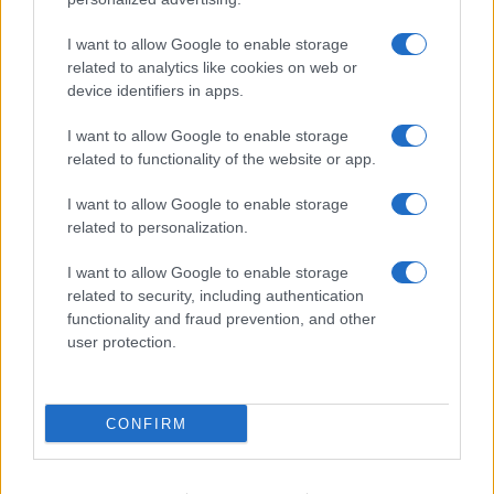
I want to allow Google to enable storage
related to analytics like cookies on web or
device identifiers in apps.
I want to allow Google to enable storage
Acconsento al
trattamento dei dati personali
ai sensi degli
related to functionality of the website or app.
articoli 13-14 del GDPR 2016/679.
I want to allow Google to enable storage
related to personalization.
I want to allow Google to enable storage
Informazione Fiscale S.r.l. - P.I. / C.F.: 13886391005
related to security, including authentication
Testata giornalistica iscritta presso il Tribunale di Velletri al n°
functionality and fraud prevention, and other
14/2018
|
Iscrizione ROC n. 31534/2018
user protection.
Redazione e contatti
|
Informativa sulla Privacy
Preferenze privacy
|
Whistleblowing
|
Codice Etico
|
Modello 231
|
ISO
9001:2015
CONFIRM