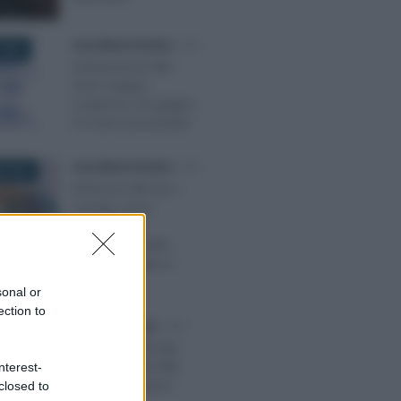
Anna Maria D’Andrea
-
IMU
2023
Dichiarazione IMU
2023: doppia
scadenza il 30 giugno.
Chi deve presentarla
Anna Maria D’Andrea
-
IMU
E 2022
Rimborso IMU per i
coniugi, come
richiedere la
restituzione delle
somme pagate in
eccesso
sonal or
ection to
Marcello Maiorino
-
IMU
024
La gestione fiscale
degli immobili sfitti
nterest-
detenuti all’estero
closed to