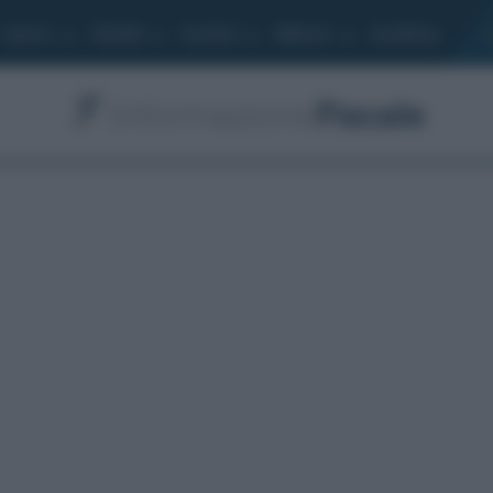
Lavoro
Moduli
Società
Bilancio
Academy