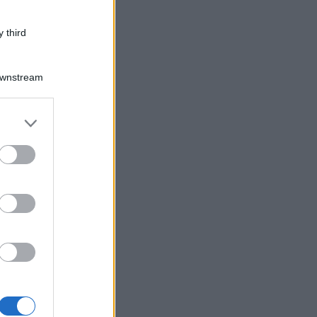
 third
Downstream
er and store
to grant or
ed purposes