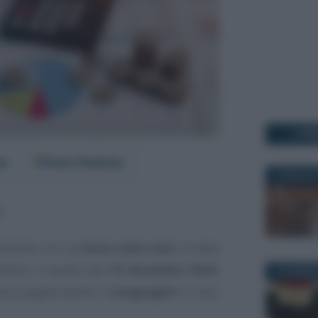
I PI
er
Fonti Preferite
14 MAGGIO 
a
.
tamento con la
tassa sulla casa
: la data
ndario è quella del
16 dicembre 2024
,
3 DICEMBRE
nerà pagare anche il
conguaglio
in caso