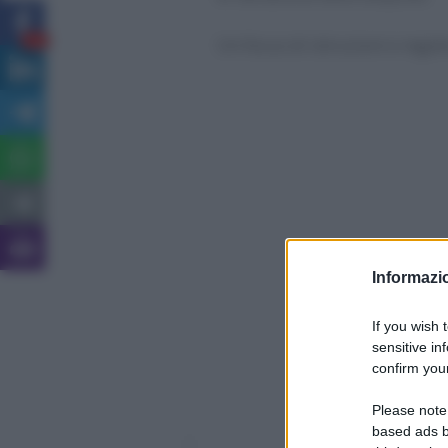
Un focus di istruzioni e regol
13
Informazio
If you wish 
sensitive in
confirm your
Please note
based ads b