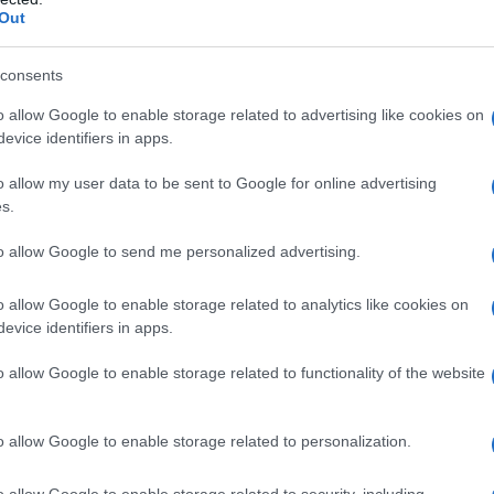
to quindi l’
esonero IMU sulla prima
Out
che a specifiche condizioni consentono di
consents
o allow Google to enable storage related to advertising like cookies on
evice identifiers in apps.
 calendario è quella del
16 dicembre
,
versare il
saldo IMU 2024
.
o allow my user data to be sent to Google for online advertising
s.
mento del saldo IMU
sarà necessario
to allow Google to send me personalized advertising.
i delle aliquote stabilite dal proprio
o allow Google to enable storage related to analytics like cookies on
evice identifiers in apps.
delle
scadenze IMU 2024
:
o allow Google to enable storage related to functionality of the website
Scadenza
o allow Google to enable storage related to personalization.
17 giugno (il 16 giugno cade di
domenica)
o allow Google to enable storage related to security, including