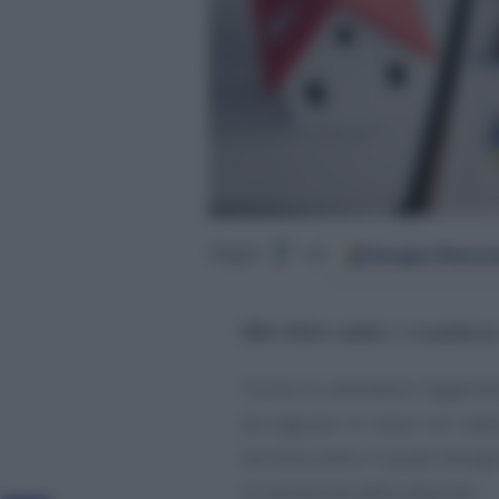
Google
Discov
Segui
su
IMU 2024
,
saldo
in
scadenz
Torna in calendario l’appun
da segnare in rosso sul cale
termine entro il quale bisog
di variazione delle aliquote.