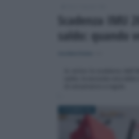
/
/
/
Fisco
Imposte
IMU
Scadenza IMU 20
saldo: quando v
Anna Maria D’Andrea
-
IMU
In arrivo la scadenza dell'I
saldo, la seconda rata della 
di versamento e regole
10 DICEMBRE 2024