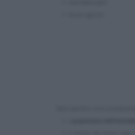
aree fabbricabili;
terreni agricoli.
Nello specifico, sono considerati
il
proprietario dell’immobi
il titolare del diritto reale