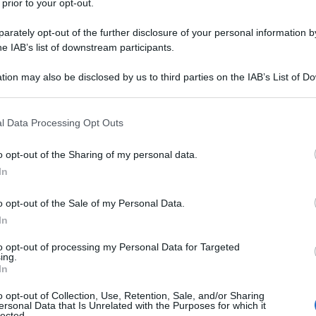
 prior to your opt-out.
ti sulle ultime novità fiscali e del
rately opt-out of the further disclosure of your personal information by
i gratuitamente al
canale YouTube
he IAB’s list of downstream participants.
tion may also be disclosed by us to third parties on the IAB’s List of 
 that may further disclose it to other third parties.
 that this website/app uses one or more Google services and may gath
l Data Processing Opt Outs
including but not limited to your visit or usage behaviour. You may click 
ISCRIVITI SUBITO
 to Google and its third-party tags to use your data for below specifi
o opt-out of the Sharing of my personal data.
ogle consent section.
In
o opt-out of the Sale of my Personal Data.
 quando si paga?
In
ivo
to opt-out of processing my Personal Data for Targeted
ing.
In
e tassa sulla casa chiama alla cassa i
o opt-out of Collection, Use, Retention, Sale, and/or Sharing
ll’abitazione principale e non beneficiari
ersonal Data that Is Unrelated with the Purposes for which it
lected.