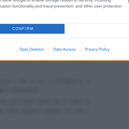
cation functionality and fraud prevention, and other user protection.
e
16 dicembre
CONFIRM
hi paga il saldo
Data Deletion
Data Access
Privacy Policy
te dei soggetti obbligati al versamento
sce i casi in cui è obbligatorio il
sa
, è il possesso di:
zione principale (salvo che si tratti di
ata nelle categorie catastali A/1, A/8 e