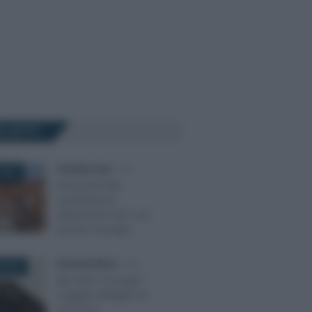
Ù LETTI
Tommaso Gavi
-
IMU
2021
Esenzione IMU:
cancellazione
dell’acconto 2021 nel
decreto Sostegni
Emanuele Muzzi
-
IMU
 2024
IMU 2024: chi paga?
Soggetti obbligati ed
esenzioni