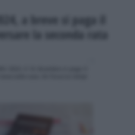
24, a breve si paga il
ersare la seconda rata
MU 2024: il 16 dicembre si paga il
tassa sulla casa. Un focus su tempi