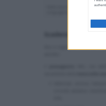
authenti
Saldo (seconda rata ed eventual
conguaglio)
Scadenza IMU 2024: c
Non si segnalano novità sul fron
dell’IMU.
Il
presupposto
IMU, che defini
versamento della
tassa sulla ca
fabbricati, esclusa l’abita
un’unità abitativa classific
A/9);