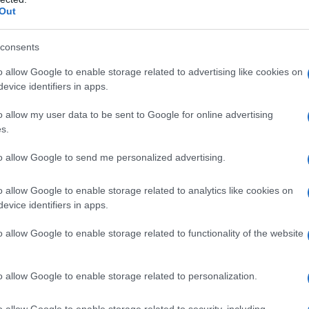
alutare o ri-valutare i benefici derivanti
Out
,
ci sarà tempo
per calcolare i vantaggi
consents
o allow Google to enable storage related to advertising like cookies on
scadenze per
dire sì alla proposta di
evice identifiers in apps.
l’opzione per il ravvedimento speciale
o allow my user data to be sent to Google for online advertising
s.
to allow Google to send me personalized advertising.
 concordato dovrà avvenire
entro il 30
onda battuta si potrà invece avviare la
o allow Google to enable storage related to analytics like cookies on
tà degli anni ancora accertabili.
evice identifiers in apps.
o allow Google to enable storage related to functionality of the website
o allow Google to enable storage related to personalization.
o allow Google to enable storage related to security, including