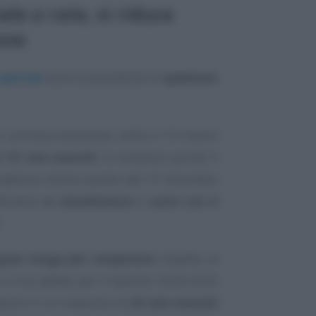
e a rate, si riduce
one
peciale
avrà la possibilità di
spalmare
 un’unica soluzione, entro il 15 marzo
 10 rate mensili
. In sostanza quindi il
adenza ultima quella del 15 dicembre
ell’anno
si chiuderanno i conti con il
.
 gran lunga più compresso
rispetto al
 vi ha optato per il biennio 2024-2025
importo in un massimo di
24 rate mensili