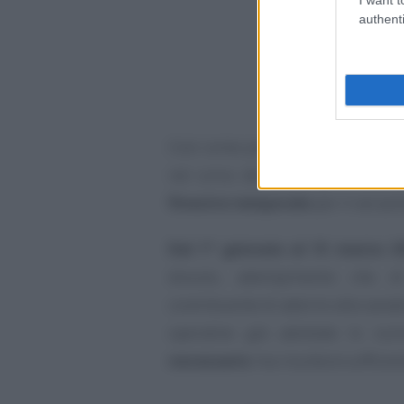
authenti
Così come previsto dall’articolo 1
nel corso dei lavori per la conv
finestra temporale
per il versam
Dal 1° gennaio al 15 marzo 2
dovuto, adempimento che di 
contribuente di aderire alla sanat
operative già adottate lo sc
necessario
ma risulterà sufficien