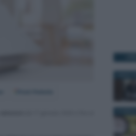
I PI
6 MARZO 2
er
Fonti Preferite
22 FEBBRAI
adesione
dal 1° gennaio 2026 e fino al