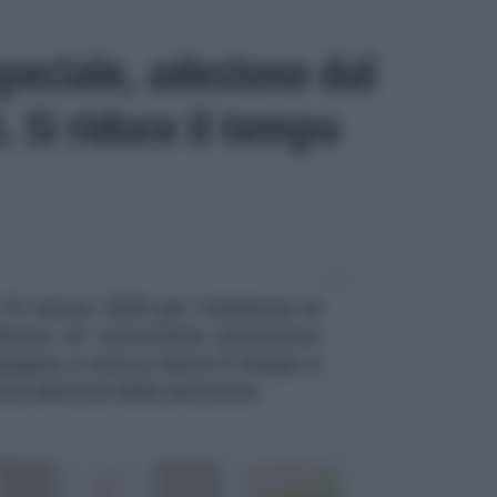
eciale, adesione dal
 Si riduce il tempo
 15 marzo 2026 per l'adesione al
inato al concordato preventivo
 pagare a rate si riduce il tempo a
rima edizione della sanatoria