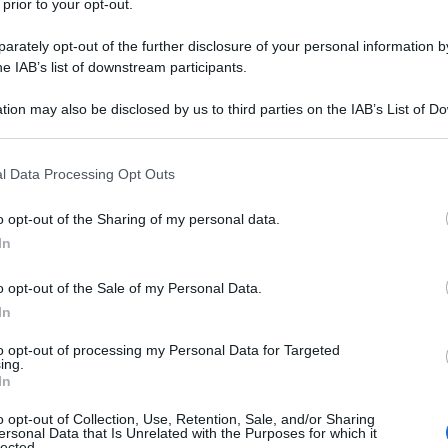
 prior to your opt-out.
operativa con esempi e
simulazione di calcolo
rately opt-out of the further disclosure of your personal information by
he IAB’s list of downstream participants.
Academy: 40,00 €
tion may also be disclosed by us to third parties on the IAB’s List of 
VEDI SU ACADEMY
 that may further disclose it to other third parties.
 that this website/app uses one or more Google services and may gath
l Data Processing Opt Outs
including but not limited to your visit or usage behaviour. You may click 
 to Google and its third-party tags to use your data for below specifi
ale, adesione con
o opt-out of the Sharing of my personal data.
ogle consent section.
In
l 1° gennaio al 15
o opt-out of the Sale of my Personal Data.
In
 ravvedimento speciale
abbinato al
to opt-out of processing my Personal Data for Targeted
ing.
 la struttura della prima edizione, sul
In
e previste cambiano.
o opt-out of Collection, Use, Retention, Sale, and/or Sharing
ersonal Data that Is Unrelated with the Purposes for which it
lected.