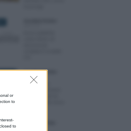
dicembre 2021: arriva
la proroga
Anna Maria D’Andrea
-
019
IMPOSTE
Bonus pubblicità,
codice tributo ed
istruzioni per
compilare il modello
F24
Anna Maria D’Andrea
-
BRE 2025
IMPOSTE
Rottamazione
quinquies, conviene
sonal or
davvero? I nodi da
ection to
sciogliere della nuova
pace fiscale
nterest-
Francesco Rodorigo
-
RE 2022
closed to
IMPOSTE