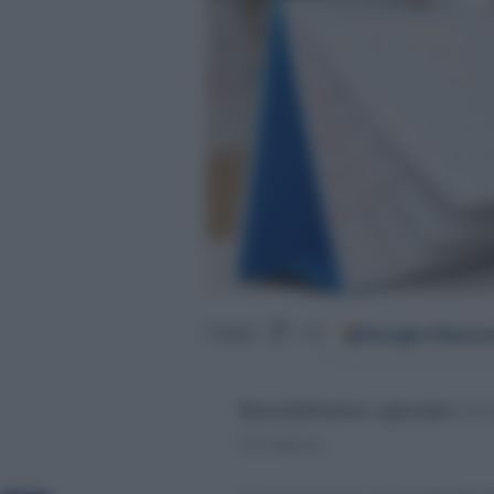
Google
Discov
Segui
su
Ravvedimento speciale
con
15 marzo.