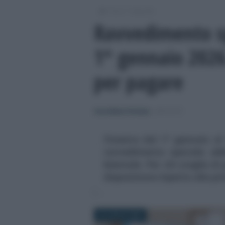
/
/
Fisco
Imposte
Ravvedimento sp
1° gennaio 2026.
per pagare
Anna Maria D’Andrea
-
IMPOSTE
Finestra dal 1° gennaio al
ravvedimento speciale abb
biennale. Per chi sceglie di
disposizione rispetto alla p
23 LUGLIO 2025