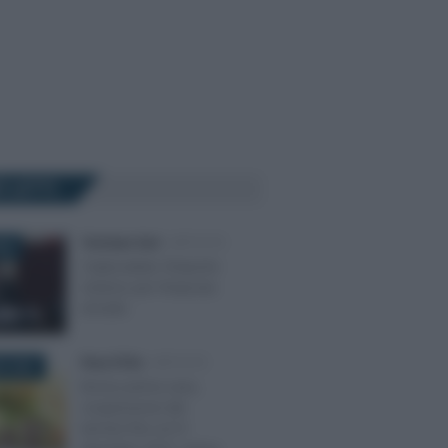
Ù LETTI
Tommaso Gavi
-
IMPOSTE
025
Criptovalute: l’importo
minimo per l’imposta
di bollo
Rosy D’Elia
-
IMPOSTE
O 2021
Bonus prima casa,
sospensione dei
termini fino al 31