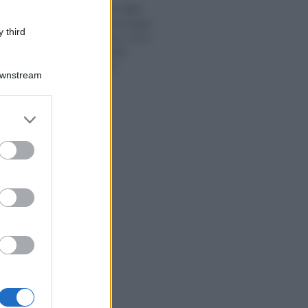
Caro benzina: taglio
delle accise prorogato
 third
al 31 dicembre, ma lo
sconto potrebbe
essere ridotto
Downstream
er and store
to grant or
ed purposes