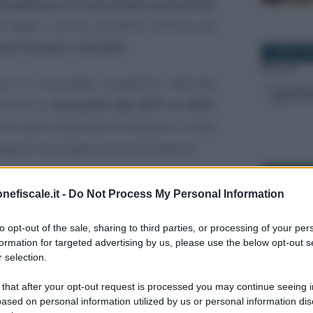
ia abbinata al concordato preventivo
ve dopo il primo ok della Camera alla
eto Fiscale n. 84/2025
.
9 APRILE 2
nno al concordato preventivo biennale
izzare le
annualità dal 2019 al 2023
,
na base imponibile forfettaria, il tutto
eguito nei singoli periodi d’imposta.
30 SETTEM
 nuovo ravvedimento speciale
accorcia il
nefiscale.it -
Do Not Process My Personal Information
 intende pagare a
rate
. L’obiettivo è
anno.
to opt-out of the sale, sharing to third parties, or processing of your per
formation for targeted advertising by us, please use the below opt-out s
 selection.
Concordato preventivo
 that after your opt-out request is processed you may continue seeing i
biennale 2025 2026:
22 NOVEMB
ased on personal information utilized by us or personal information dis
video corso e guida