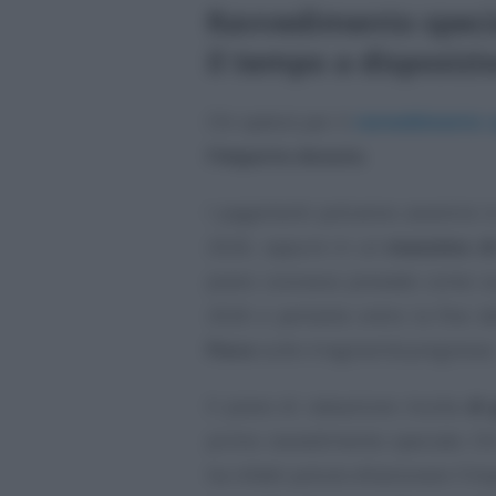
Ravvedimento special
il tempo a disposizi
Chi opterà per il
ravvedimento s
l’importo dovuto
.
I pagamenti potranno avvenire in
2026, oppure in un
massimo di
piano concesso prevede come sc
2026 e pertanto entro la fine d
Fisco
sulle irregolarità pregresse
Il piano di rateazione risulta
di
primo ravvedimento speciale. Chi
ha infatti potuto dilazionare l’