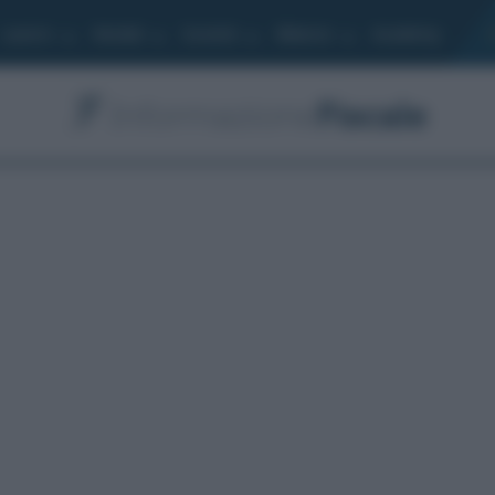
Lavoro
Moduli
Società
Bilancio
Academy