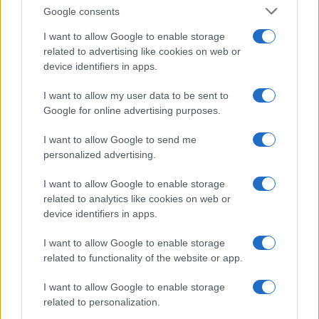
Google consents
I want to allow Google to enable storage
related to advertising like cookies on web or
device identifiers in apps.
Iscriviti alla nostra
NEWSLETTER
I want to allow my user data to be sent to
Google for online advertising purposes.
Resta informato su notizie, aggiornamenti fiscali
I want to allow Google to send me
e moduli scaricabili!
personalized advertising.
I want to allow Google to enable storage
related to analytics like cookies on web or
device identifiers in apps.
I want to allow Google to enable storage
Acconsento al
trattamento dei dati personali
ai sensi degli
related to functionality of the website or app.
articoli 13-14 del GDPR 2016/679.
I want to allow Google to enable storage
related to personalization.