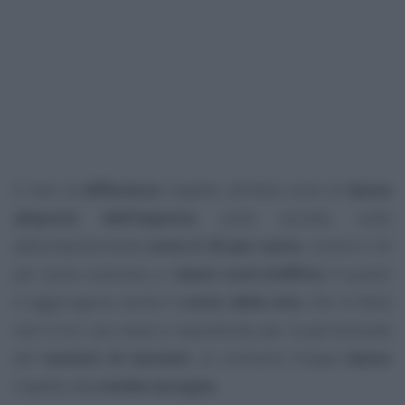
A fare la
differenza
rispetto all’Italia sono le
basse
aliquote dell’imposta
sulle società, tutte
abbondantemente
sotto il 20 per cento
, contro il 24
per cento nostrano, e i
bassi costi d’affitto
. A questi
si aggiungono anche il
costo della vita
, che in Italia
non è tra i più bassi e soprattutto per la percentuale
del
numero di laureati
, al contrario troppo
basso
rispetto alla
media europea
.