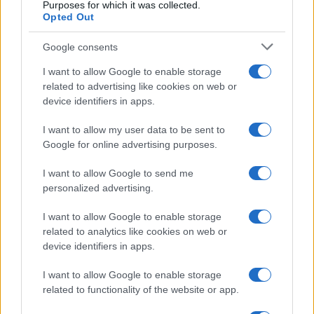
Purposes for which it was collected.
rinnovo dei CCNL
Opted Out
Google consents
I want to allow Google to enable storage
related to advertising like cookies on web or
device identifiers in apps.
Iscriviti alla nostra
NEWSLETTER
I want to allow my user data to be sent to
Google for online advertising purposes.
Resta informato su notizie, aggiornamenti fiscali
I want to allow Google to send me
e moduli scaricabili!
personalized advertising.
I want to allow Google to enable storage
related to analytics like cookies on web or
device identifiers in apps.
I want to allow Google to enable storage
Acconsento al
trattamento dei dati personali
ai sensi degli
related to functionality of the website or app.
articoli 13-14 del GDPR 2016/679.