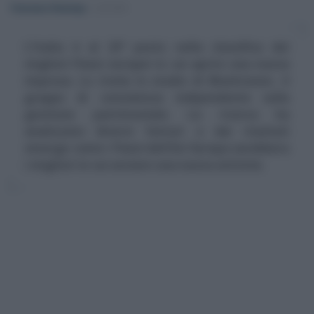
Francesco Rodorigo
-
LAVORO
L'Italia è al 25° posto nella classifica dei
migliori Paesi europei in cui aprire una nuova
impresa. Lo rivela lo studio di Blacktower, il
gruppo di consulenza indipendente sulla
gestione patrimoniale. La ricerca ha
analizzato diversi fattori e dai risultati
emerge come i Paesi dell'Est Europa sarebbero
i migliori in cui avviare una nuova attività.