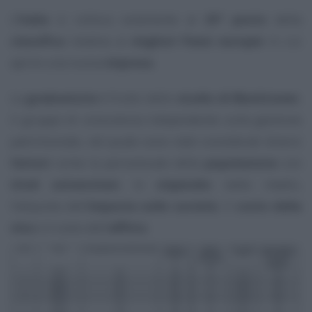
L’
Italia
si colloca solamente al
25° posto
della
classifica
relativa ai
migliori Paesi europei
in cui
aprire una nuova
impresa
.
La
graduatoria
è frutto dello
studio di Blacktower
,
il gruppo di consulenza indipendente sulla gestione
patrimoniale, nel quale sono stati considerati diversi
fattori
come la percentuale della
popolazione
con
titoli universitari
, lo
stipendio
netto medio,
l’aliquota dell’
imposta sulle società
, il
costo della
vita
e il costo dell’
affitto
.