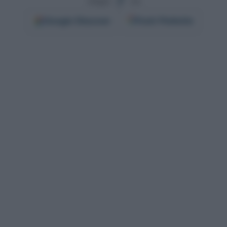
Segui
su
Google
Discover
Fonti Preferite