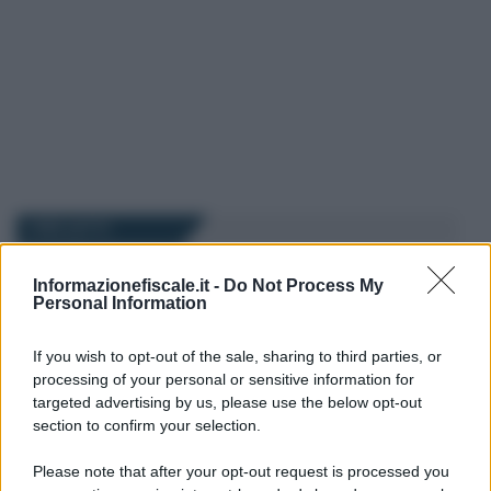
I PIÙ LETTI
Informazionefiscale.it -
Do Not Process My
Federica Battiato
-
LAVORO
28 MAGGIO 2026
Personal Information
ISCRO e IDIS: domanda
anche sulla Piattaforma
If you wish to opt-out of the sale, sharing to third parties, or
intermediari INPS
processing of your personal or sensitive information for
targeted advertising by us, please use the below opt-out
section to confirm your selection.
Federica Battiato
-
LAVORO
8 LUGLIO 2026
Cassetto previdenziale per i
Please note that after your opt-out request is processed you
neonati, Calderone: “è una