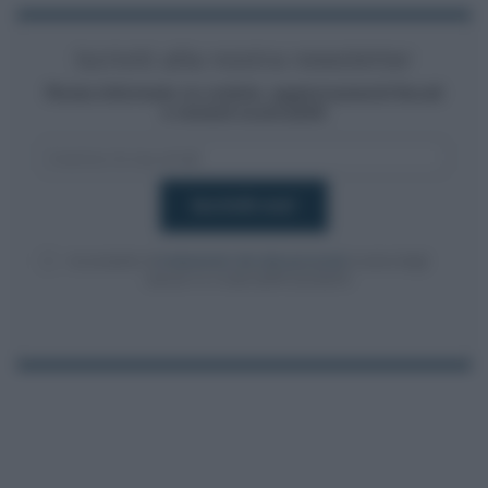
Iscriviti alla nostra newsletter
Resta informato su notizie, aggiornamenti fiscali
e moduli scaricabili!
Acconsento al
trattamento dei dati personali
ai sensi degli
articoli 13-14 del GDPR 2016/679.