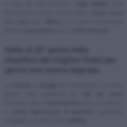
In cima alla lista troviamo i
Paesi dell’Est
, dove
l’economia è in forte crescita. Incide il
basso costo
della
vita
e per l’
affitto
, così come la percentuale
elevata di
popolazione
con un
titolo di studio
.
Italia al 25° posto nella
classifica dei migliori Paesi per
aprire una nuova impresa
Le
ricerche
su
Google
per “
Come avviare una nuova
attività
” sono aumentate del
200 per cento
nell’ultimo anno. L’
imprenditoria
attira, ma investire
in
nuove opportunità di business
, soprattutto
all’
estero
, può essere molto
difficile
.