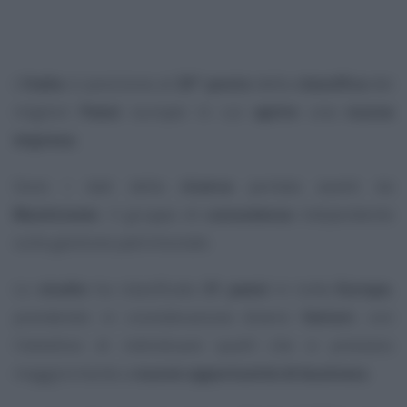
L’
Italia
si posiziona al
25° posto
della
classifica
dei
migliori
Paesi
europei in cui
aprire
una
nuova
impresa
.
Sono i dati della
ricerca
portata avanti da
Blacktower
, il gruppo di
consulenza
indipendente
sulla gestione patrimoniale.
Lo
studio
ha classificato
31 paesi
in tutta
Europa
,
prendendo in considerazione diversi
fattori
, con
l’obiettivo di individuare quelli che si prestano
maggiormente a
nuove opportunità di business
.