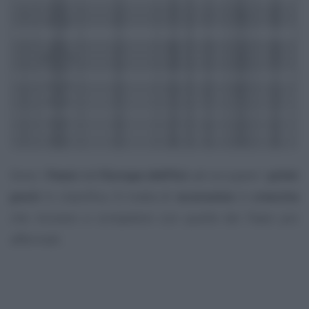
Sono i
Paesi
dell’
Europa dell’Est
ad occupare i
primi
posti
in classifica. Si tratta di
economie
in
crescita
che iniziano a competere con quelle dei Paesi più
affermati.