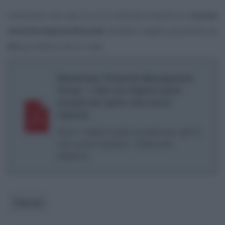
Insomma, nel caso in cui si intenda investire in
nuove
attività imprenditoriali
sarebbe meglio guardare ad
Est
piuttosto che in casa.
Blacktower Financial Management
Group - I dati sui migliori paesi
europei per aprire una nuova
impresa
Ecco i migliori paesi europei per aprire
una nuova impresa: l’Italia solo
25esima
Imprese