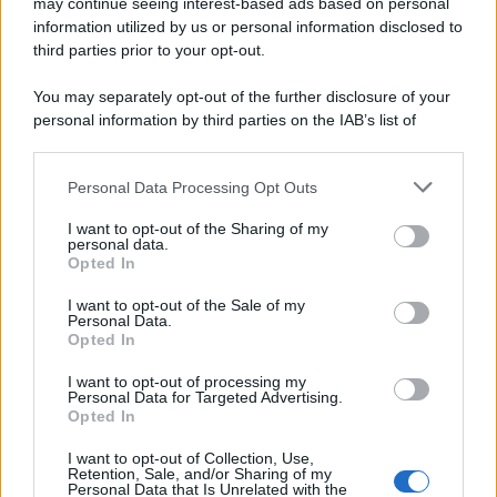
may continue seeing interest-based ads based on personal
proposta che merita
information utilized by us or personal information disclosed to
attenzione”
third parties prior to your opt-out.
You may separately opt-out of the further disclosure of your
Rosy D’Elia
-
LAVORO
26 LUGLIO 2019
personal information by third parties on the IAB’s list of
Lavorare in disoccupazione
downstream participants.
non è un ossimoro: ANPAL
chiarisce
Personal Data Processing Opt Outs
This information may also be disclosed by us to third parties
on the IAB’s List of Downstream Participants that may further
I want to opt-out of the Sharing of my
disclose it to other third parties.
personal data.
Daniele Di Giovenale
-
LAVORO
Opted In
22 AGOSTO 2017
Please note that this website/app uses one or more Google
Lavoro 4.0: quale futuro?
services and may gather and store information including but
I want to opt-out of the Sale of my
Personal Data.
not limited to your visit or usage behaviour. You may click to
Opted In
grant or deny consent to Google and its third-party tags to
use your data for below specified purposes in below Google
I want to opt-out of processing my
consent section.
Personal Data for Targeted Advertising.
Rosy D’Elia
-
LAVORO
Opted In
25 LUGLIO 2023
Taglio del cuneo fiscale per
I want to opt-out of Collection, Use,
gli stipendi in arrivo ad
Retention, Sale, and/or Sharing of my
agosto, ma prioritario è il
Personal Data that Is Unrelated with the