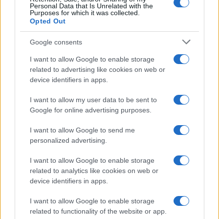
giorni: come funziona e
Personal Data that Is Unrelated with the
Purposes for which it was collected.
come si richiede
Opted Out
Google consents
I want to allow Google to enable storage
related to advertising like cookies on web or
device identifiers in apps.
Iscriviti alla nostra
NEWSLETTER
I want to allow my user data to be sent to
Google for online advertising purposes.
Resta informato su notizie, aggiornamenti fiscali
I want to allow Google to send me
e moduli scaricabili!
personalized advertising.
I want to allow Google to enable storage
related to analytics like cookies on web or
device identifiers in apps.
I want to allow Google to enable storage
Acconsento al
trattamento dei dati personali
ai sensi degli
related to functionality of the website or app.
articoli 13-14 del GDPR 2016/679.