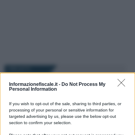
I PIÙ LETTI
Informazionefiscale.it -
Do Not Process My
Francesco Rodorigo
-
LAVORO
8 APRILE 2022
Personal Information
Stop ai tirocini
extracurriculari: si entra in
If you wish to opt-out of the sale, sharing to third parties, or
azienda con il contratto di
processing of your personal or sensitive information for
apprendistato
targeted advertising by us, please use the below opt-out
section to confirm your selection.
Rosy D’Elia
-
LAVORO
26 LUGLIO 2019