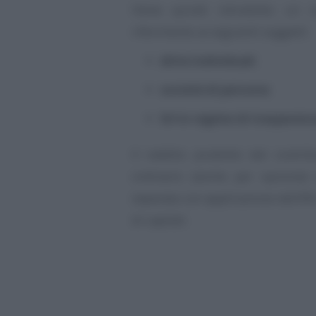
Viene quindi introdotto un
riferimento ai seguenti soggetti:
ditte individuali
;
società di persone
;
Srl in regime di trasparen
Il reddito prodotto dal contri
ordinario (anche per opzione)
separata con applicazione dell’IRI
di capitali.