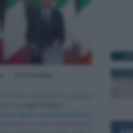
I PI
30 SETTEM
er
Fonti Preferite
 sono diverse novità fiscali da segnalare
lativi alla
Legge di Bilancio
.
iende in regime contabile semplificato
nuova imposta sul reddito imprenditoriale
28 GIUGNO 
randi novità fiscali di questa Legge di