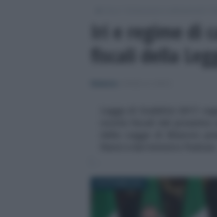
/
/
/
Fisco
Dichiarazioni e adempimenti
M
Iri e regime di 
fiscali della Leg
Redazione
-
MODELLO UNICO
Legge di Stabilità 2017: reg
novità fiscali del prossimo 
della Legge di Bilancio pr
Renzi e dal ministro Padoan
16 OTTOBRE 2016