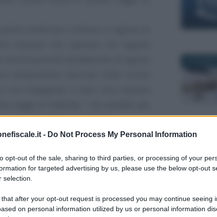
otuto analizzare, tuttavia, il regime di
die imprese che operano nel regime
to esclusivamente all’adesione al regime
24 GIUGNO 
ione ampiamente discussa nelle scorse
 si era impegnato a dare una risposta
lla Legge di Stabilità - ma sarebbe più
o - relativa all’esercizio 2017.
nefiscale.it -
Do Not Process My Personal Information
 contabilità semplificata e introduzione
12 OTTOBR
e società di persone e le Srl che optano per
to opt-out of the sale, sharing to third parties, or processing of your per
formation for targeted advertising by us, please use the below opt-out s
lo 116 del Tuir.
 selection.
nnunciato l’introduzioni di importanti
 that after your opt-out request is processed you may continue seeing i
ased on personal information utilized by us or personal information dis
 piccole partite IVA
: da questo punto di