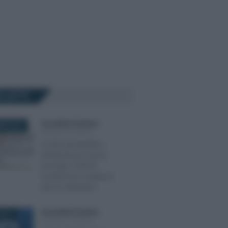
Ù LETTI
Anna Maria D’Andrea
-
BRE 2021
MODELLO UNICO
Fondo perequativo,
dichiarazione senza
proroga: il DPCM
conferma la scadenza
del 30 settembre
Anna Maria D’Andrea
-
2017
MODELLO UNICO