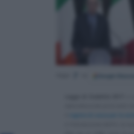
Google
Discov
Segui
su
Legge di Stabilità 2017
: ci
dalla lettura dei primi testi re
Il
regime di cassa per le az
e l’introduzione dell’Iri, la 
(flat tax al 24%), sono le g