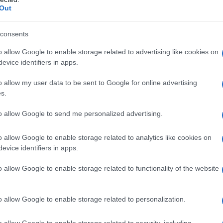
Out
consents
o allow Google to enable storage related to advertising like cookies on
evice identifiers in apps.
 norme sull’introduzione del
regime di
o allow my user data to be sent to Google for online advertising
s.
o il regime contabile semplificato sono
e al regime Iri, regime fiscale opzionale
to allow Google to send me personalized advertising.
o gli utili prodotti in azienda.
o allow Google to enable storage related to analytics like cookies on
evice identifiers in apps.
egime di cassa per le piccole imprese in
tivo dichiarato da Renzi e Padoan è dare
o allow Google to enable storage related to functionality of the website
rcianti, eliminando il principio di
 costi ed i ricavi dell’esercizio vengono
o allow Google to enable storage related to personalization.
manifestazione finanziaria degli stessi.
o allow Google to enable storage related to security, including