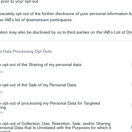
 prior to your opt-out.
29 APRILE 
 riferimenti ufficiali su cui esprimere le
rately opt-out of the further disclosure of your personal information by
arsi di nuove agevolazioni fiscali per i
he IAB’s list of downstream participants.
 iva nel regime dei minimi e nel regime
tion may also be disclosed by us to third parties on the IAB’s List of 
 that may further disclose it to other third parties.
 that this website/app uses one or more Google services and may gath
l Data Processing Opt Outs
017: niente regime di
including but not limited to your visit or usage behaviour. You may click 
 to Google and its third-party tags to use your data for below specifi
e in regime
o opt-out of the Sharing of my personal data.
ogle consent section.
In
to nella Legge di
o opt-out of the Sale of my Personal Data.
In
to opt-out of processing my Personal Data for Targeted
ing.
In
o opt-out of Collection, Use, Retention, Sale, and/or Sharing
ersonal Data that Is Unrelated with the Purposes for which it
lected.