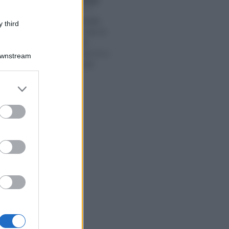
Anna Maria D’Andrea
-
2026
MODELLO UNICO
Partite IVA, Redditi
 third
precompilato dal 20
maggio: check
obbligatorio tra CU e
Downstream
Cassetto Fiscale
er and store
to grant or
ed purposes