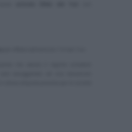
 nuovo
articolo 55bis del Tuir
con
za
per effetto dell’articolo 116 del Tuir.
buente che adotta il regime contabile
 sarà assoggettato ad una tassazione
 e stessa aliquota prevista per le società