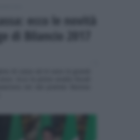
odello Unico
cassa: ecco le novità
ge di Bilancio 2017
ime di cassa ed Iri sono le grandi
anno. Ecco le prime analisi fiscali
esentata ieri dal premier Matteo
.