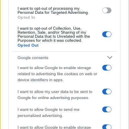
richiedere il rimborso online
use your data for below specified purposes in below Google
I want to opt-out of processing my
consent section.
Personal Data for Targeted Advertising.
Opted In
Alessio Mauro
-
LEGGI E PRASSI
22 NOVEMBRE 2018
Libretti al portatore, obbligo
I want to opt-out of Collection, Use,
Retention, Sale, and/or Sharing of my
di estinzione entro il 31
Personal Data that Is Unrelated with the
dicembre 2018
Purposes for which it was collected.
Opted Out
Google consents
I want to allow Google to enable storage
related to advertising like cookies on web or
device identifiers in apps.
Iscriviti alla nostra
NEWSLETTER
I want to allow my user data to be sent to
Google for online advertising purposes.
Resta informato su notizie, aggiornamenti fiscali
I want to allow Google to send me
e moduli scaricabili!
personalized advertising.
I want to allow Google to enable storage