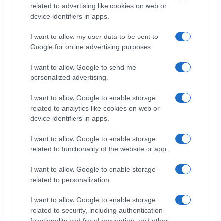
related to advertising like cookies on web or
device identifiers in apps.
Iscriviti alla nostra
NEWSLETTER
I want to allow my user data to be sent to
Google for online advertising purposes.
Resta informato su notizie, aggiornamenti fiscali
I want to allow Google to send me
e moduli scaricabili!
personalized advertising.
I want to allow Google to enable storage
related to analytics like cookies on web or
device identifiers in apps.
I want to allow Google to enable storage
Acconsento al
trattamento dei dati personali
ai sensi degli
related to functionality of the website or app.
articoli 13-14 del GDPR 2016/679.
I want to allow Google to enable storage
related to personalization.
I want to allow Google to enable storage
Informazione Fiscale S.r.l. - P.I. / C.F.: 13886391005
related to security, including authentication
Testata giornalistica iscritta presso il Tribunale di Velletri al n°
functionality and fraud prevention, and other