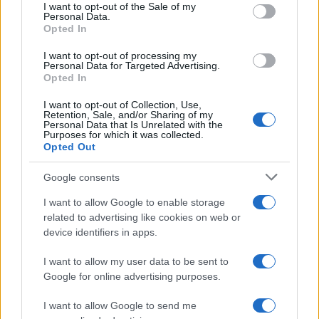
services and may gather and store information including but
I want to opt-out of the Sale of my
l’edilizia: confermato il valore
Personal Data.
not limited to your visit or usage behaviour. You may click to
Opted In
dell’esonero per il 2025
grant or deny consent to Google and its third-party tags to
use your data for below specified purposes in below Google
I want to opt-out of processing my
consent section.
Personal Data for Targeted Advertising.
Opted In
Giuseppe Guarasci
-
25 APRILE 2025
LEGGI E PRASSI
I want to opt-out of Collection, Use,
Artigiani e commercianti:
Retention, Sale, and/or Sharing of my
agevolazioni INPS 2025
Personal Data that Is Unrelated with the
Purposes for which it was collected.
finalmente operative
Opted Out
Google consents
I want to allow Google to enable storage
related to advertising like cookies on web or
device identifiers in apps.
Iscriviti alla nostra
NEWSLETTER
I want to allow my user data to be sent to
Google for online advertising purposes.
Resta informato su notizie, aggiornamenti fiscali
I want to allow Google to send me
e moduli scaricabili!