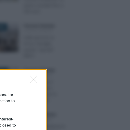
spese scontate fino a
200 euro
Francesco Rodorigo
-
025
LEGGI E PRASSI
Dalle pensioni ai
bonus famiglia,
quanto “spende”
l’INPS?
Francesco Rodorigo
-
2026
LEGGI E PRASSI
Giovani: arriva il
nuovo esonero
contributivo per le
sonal or
stabilizzazioni
ection to
Anna Maria D’Andrea
-
BRE 2018
nterest-
LEGGI E PRASSI
closed to
Reddito di cittadinanza: