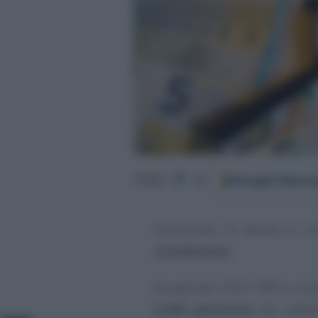
Google
Discov
Segui
su
Continuano le attività di co
cittadinanza
.
Da gennaio 2025 INPS e Guar
3.300 percettori
del reddit