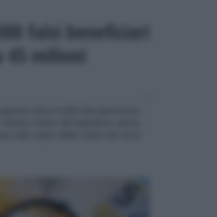
300 falsi beneficiari
 45 milioni
oprono oltre 3.300 falsi percettori
. Hanno fruito del beneficio senza
nno alle casse dello Stato da circa