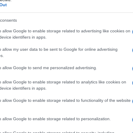
Out
consents
o allow Google to enable storage related to advertising like cookies on
evice identifiers in apps.
o allow my user data to be sent to Google for online advertising
s.
to allow Google to send me personalized advertising.
erdita di
oltre 43 milioni di euro
,
o allow Google to enable storage related to analytics like cookies on
evice identifiers in apps.
o allow Google to enable storage related to functionality of the website
olari: le posizioni
 e GdF
o allow Google to enable storage related to personalization.
o allow Google to enable storage related to security, including