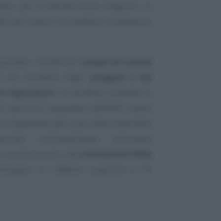
ato, per le attività finora eseguite, un
ll’82 per cento e un indebito complessivo
guardato i beneficiari
titolari di cariche
ia nel comparto degli
artigiani e dei
on dipendenti
. Le verifiche condotte su
lle posizioni segnalate dall’INPS hanno
 irregolarità, pari a più della metà delle
ducibili principalmente all’omessa
cariche sociali o dell’
attivazione della
emergere un indebito superiore ai 36