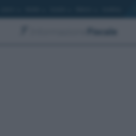
Lavoro
Moduli
Società
Bilancio
Academy