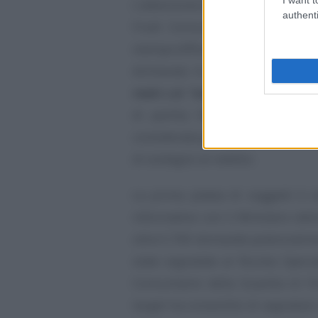
L’attenzione dell’INPS e del Nucl
authenti
Frodi Comunitarie della Guardi
stampa diffuso dall’Istituto, è sta
dichiarato lo
stato detentivo
o
reati c.d. “ostativi”
, sia ai benef
di partita IVA o di cariche so
considerata potenzialmente incom
di sostegno al reddito.
La prima platea di soggetti è s
informativo con il Ministero dell
oltre 5.700 domande potenzialm
state segnalate al Nucleo Speci
Comunitarie della Guardia di Fin
target ha consentito di segnalare