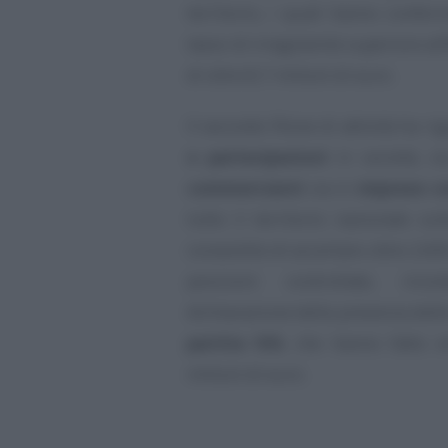
territorio, i quali hanno conferm
tasso di irregolarità superiore a
di oltre 8,7 milioni di euro.
Il secondo filone di attività ha ri
o partecipazioni
in società, s
commercianti
sia in
imprese c
tutto il territorio nazionale su
consentito di accertare oltre 2.600
posizioni controllate, ricon
dichiarazione della presenza delle 
partita IVA
, che hanno fatto 
milioni di euro.