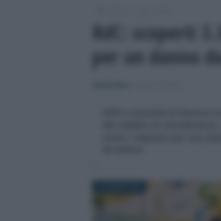
/
/
Lavoro
Leggi e prassi
RdC: scoperti 3.
per un danno da
Alessio Mauro
-
LEGGI E PRASSI
INPS e Guardia di finanza sc
del reddito di cittadinanza
avere i requisiti per una da
45 milioni
23 GIUGNO 2026