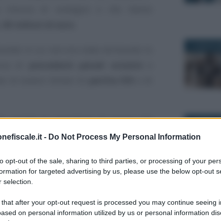
lla misura di sostegno e che hanno
a
45 milioni di euro
.
1 LUGLIO 2
omande in cui non era stato dichiarato lo
enza di
precedenti penali ostativi
e
o di essere titolari di
partita IVA
o di
te avviate le procedure di revoca del
29 APRILE 
omme indebitamente erogate, oltre alla
nefiscale.it -
Do Not Process My Personal Information
aria per i casi che hanno riflessi anche
to opt-out of the sale, sharing to third parties, or processing of your per
formation for targeted advertising by us, please use the below opt-out s
 selection.
nza: INPS e Guardia
30 SETTEM
 that after your opt-out request is processed you may continue seeing i
ased on personal information utilized by us or personal information dis
3.300 falsi