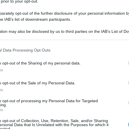
 prior to your opt-out.
anno da 45 milioni
rately opt-out of the further disclosure of your personal information by
he IAB’s list of downstream participants.
un ricordo ma l’attività ispettiva di
INPS
tion may also be disclosed by us to third parties on the IAB’s List of 
 interrotta.
 that may further disclose it to other third parties.
e sostituito dall’ADI, l’
assegno di
 that this website/app uses one or more Google services and may gath
l Data Processing Opt Outs
including but not limited to your visit or usage behaviour. You may click 
onosce un contributo economico alle
 to Google and its third-party tags to use your data for below specifi
o opt-out of the Sharing of my personal data.
na persona disabile, una con più di 60
ogle consent section.
In
svantaggio.
o opt-out of the Sale of my Personal Data.
condotta negli ultimi mesi dall’INPS, in
In
ortato all’individuazione, da gennaio
to opt-out of processing my Personal Data for Targeted
ing.
e
che hanno ottenuto il reddito di
In
uisiti richiesti dalla normativa.
o opt-out of Collection, Use, Retention, Sale, and/or Sharing
ersonal Data that Is Unrelated with the Purposes for which it
lected.