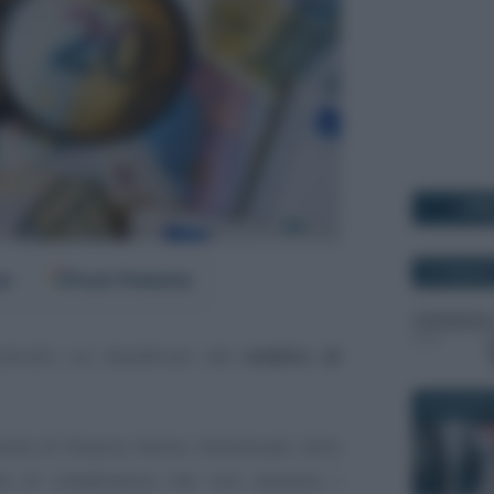
I PI
20 GENNAIO
er
Fonti Preferite
ntrollo sui beneficiari del
reddito di
29 AGOSTO
dia di finanza hanno individuato oltre
o di cittadinanza che non avevano i