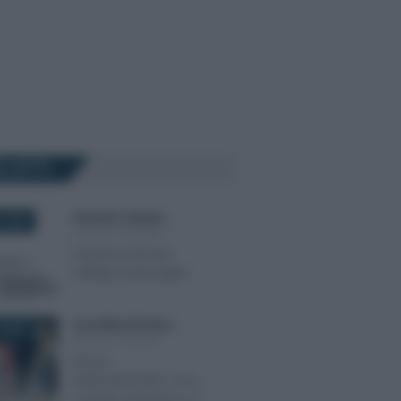
Ù LETTI
Domenico Catalano
-
 2022
LEGGI E PRASSI
Garanzia Giovani:
obbligo busta paga?
Anna Maria D’Andrea
-
 2025
LEGGI E PRASSI
Bonus
elettrodomestici: cosa
si potrà comprare? Le