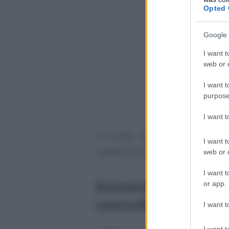
Opted 
Google 
I want t
web or d
I want t
purpose
I want 
La truffa ha comportato la p
I want t
indebitamente percepiti.
web or d
I want t
Domande di RdC irreg
or app.
controllate da INPS
I want t
I want t