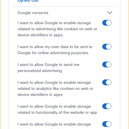
Opted Out
Google consents
I want to allow Google to enable storage
related to advertising like cookies on web or
device identifiers in apps.
Iscriviti alla nostra
NEWSLETTER
I want to allow my user data to be sent to
Google for online advertising purposes.
Resta informato su notizie, aggiornamenti fiscali
I want to allow Google to send me
e moduli scaricabili!
personalized advertising.
I want to allow Google to enable storage
related to analytics like cookies on web or
device identifiers in apps.
I want to allow Google to enable storage
Acconsento al
trattamento dei dati personali
ai sensi degli
related to functionality of the website or app.
articoli 13-14 del GDPR 2016/679.
I want to allow Google to enable storage