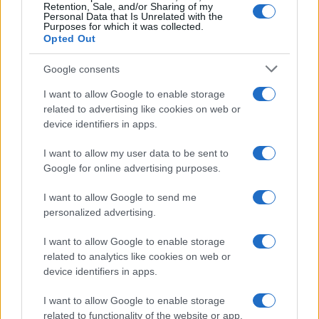
Retention, Sale, and/or Sharing of my
ricavi ma saranno più bassi
Personal Data that Is Unrelated with the
Purposes for which it was collected.
Opted Out
Google consents
I want to allow Google to enable storage
related to advertising like cookies on web or
device identifiers in apps.
Iscriviti alla nostra
NEWSLETTER
I want to allow my user data to be sent to
Google for online advertising purposes.
Resta informato su notizie, aggiornamenti fiscali
I want to allow Google to send me
e moduli scaricabili!
personalized advertising.
I want to allow Google to enable storage
related to analytics like cookies on web or
device identifiers in apps.
I want to allow Google to enable storage
Acconsento al
trattamento dei dati personali
ai sensi degli
related to functionality of the website or app.