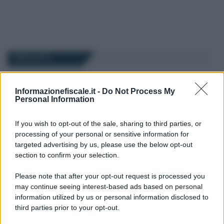
I PIÙ LETTI
Tommaso Gavi
-
IMPOSTE
6 MARZO 2025
Informazionefiscale.it -
Do Not Process My
Criptovalute: l’importo
Personal Information
minimo per l’imposta di bollo
If you wish to opt-out of the sale, sharing to third parties, or
processing of your personal or sensitive information for
targeted advertising by us, please use the below opt-out
Rosy D’Elia
-
IMPOSTE
section to confirm your selection.
10 NOVEMBRE 2023
Niente bonus acqua potabile
per il 2024: spese entro il 31
Please note that after your opt-out request is processed you
dicembre per ottenere
may continue seeing interest-based ads based on personal
l’agevolazione
information utilized by us or personal information disclosed to
third parties prior to your opt-out.