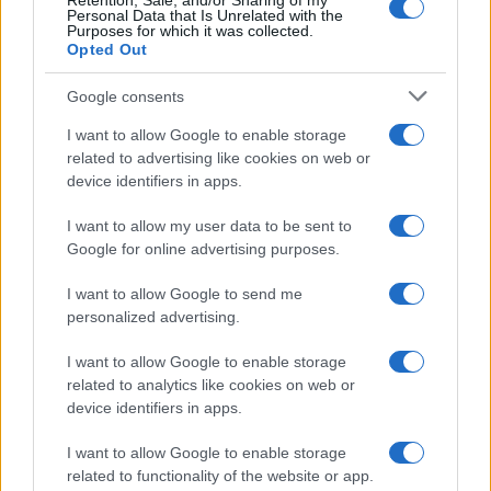
Retention, Sale, and/or Sharing of my
breakfast: semaforo rosso
Personal Data that Is Unrelated with the
per la cedolare secca
Purposes for which it was collected.
Opted Out
Google consents
I want to allow Google to enable storage
related to advertising like cookies on web or
device identifiers in apps.
Iscriviti alla nostra
NEWSLETTER
I want to allow my user data to be sent to
Google for online advertising purposes.
Resta informato su notizie, aggiornamenti fiscali
I want to allow Google to send me
e moduli scaricabili!
personalized advertising.
I want to allow Google to enable storage
related to analytics like cookies on web or
device identifiers in apps.
I want to allow Google to enable storage
Acconsento al
trattamento dei dati personali
ai sensi degli
related to functionality of the website or app.
articoli 13-14 del GDPR 2016/679.