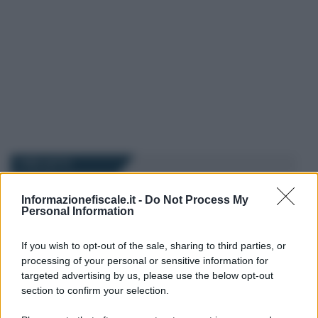
I PIÙ LETTI
Informazionefiscale.it -
Do Not Process My
Anna Maria D’Andrea
-
IMPOSTE
5 NOVEMBRE 2025
Personal Information
Rottamazione quinquies, lo
Stato ci perde: la pace fiscale
If you wish to opt-out of the sale, sharing to third parties, or
blocca il recupero ordinario
processing of your personal or sensitive information for
delle cartelle
targeted advertising by us, please use the below opt-out
section to confirm your selection.
Giuseppe Guarasci
-
IMPOSTE
10 MAGGIO 2025