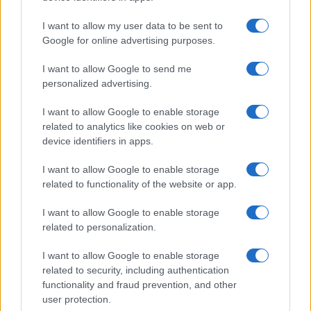
Iscriviti alla nostra
NEWSLETTER
I want to allow my user data to be sent to
Google for online advertising purposes.
Resta informato su notizie, aggiornamenti fiscali
I want to allow Google to send me
e moduli scaricabili!
personalized advertising.
I want to allow Google to enable storage
related to analytics like cookies on web or
device identifiers in apps.
I want to allow Google to enable storage
Acconsento al
trattamento dei dati personali
ai sensi degli
related to functionality of the website or app.
articoli 13-14 del GDPR 2016/679.
I want to allow Google to enable storage
related to personalization.
I want to allow Google to enable storage
Informazione Fiscale S.r.l. - P.I. / C.F.: 13886391005
related to security, including authentication
Testata giornalistica iscritta presso il Tribunale di Velletri al n°
functionality and fraud prevention, and other
14/2018
|
Iscrizione ROC n. 31534/2018
user protection.