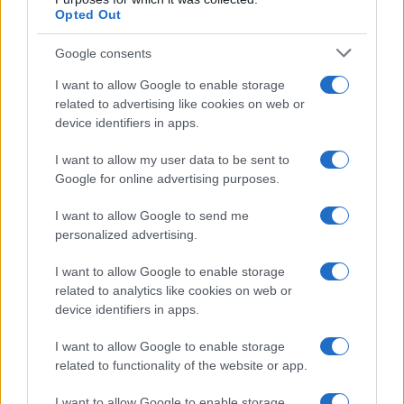
Opted Out
Google consents
I want to allow Google to enable storage
related to advertising like cookies on web or
device identifiers in apps.
Iscriviti alla nostra
NEWSLETTER
I want to allow my user data to be sent to
Google for online advertising purposes.
Resta informato su notizie, aggiornamenti fiscali
I want to allow Google to send me
e moduli scaricabili!
personalized advertising.
I want to allow Google to enable storage
related to analytics like cookies on web or
device identifiers in apps.
I want to allow Google to enable storage
Acconsento al
trattamento dei dati personali
ai sensi degli
related to functionality of the website or app.
articoli 13-14 del GDPR 2016/679.
I want to allow Google to enable storage