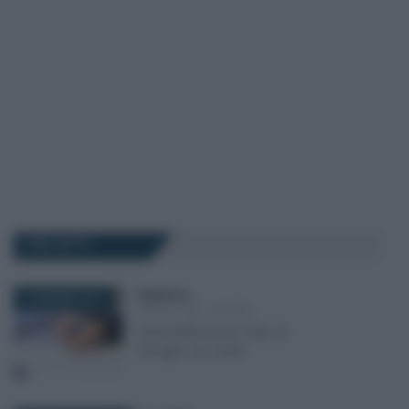
I PIÙ LETTI
Redazione
-
24 GIUGNO 2017
MODULI DEL LAVORO
Autocertificazione stato di
famiglia: fac simile