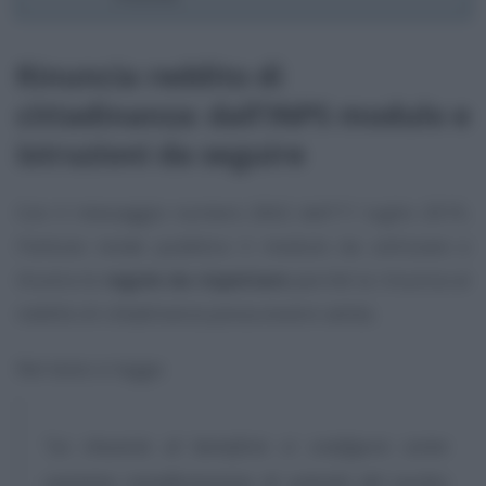
Rinuncia reddito di
cittadinanza: dall’INPS modulo e
istruzioni da seguire
Con il messaggio numero 2662 dell’11 luglio 2019,
l’Istituto rende pubblico il modulo da utilizzare e
illustra le
regole da rispettare
perché la rinuncia al
reddito di cittadinanza possa essere valida.
Nel testo si legge:
“La rinuncia al beneficio si configura come
unanime manifestazione di volontà del nucleo