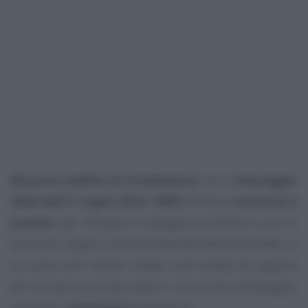
Rinuncia reddito di cittadinanza
: con il
messaggio
2662 dell’11 luglio 2019
, l’
INPS
fornisce
istruzioni e
modulo
per rifiutare il sostegno economico a cui si
ha diritto. Dopo 5 mesi dal debutto delle domande, in
cui sono sorti diversi dubbi sulla strada da seguire
per tornare sui propri passi e rinunciare all’assegno,
arrivano i
chiarimenti
dell’Istituto.