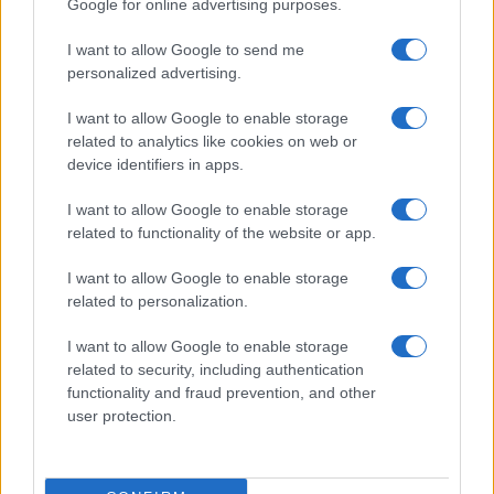
Google for online advertising purposes.
Resta informato su notizie, aggiornamenti fiscali
I want to allow Google to send me
e moduli scaricabili!
personalized advertising.
I want to allow Google to enable storage
related to analytics like cookies on web or
device identifiers in apps.
I want to allow Google to enable storage
Acconsento al
trattamento dei dati personali
ai sensi degli
related to functionality of the website or app.
articoli 13-14 del GDPR 2016/679.
I want to allow Google to enable storage
related to personalization.
I want to allow Google to enable storage
Informazione Fiscale S.r.l. - P.I. / C.F.: 13886391005
related to security, including authentication
Testata giornalistica iscritta presso il Tribunale di Velletri al n°
functionality and fraud prevention, and other
14/2018
|
Iscrizione ROC n. 31534/2018
user protection.
Redazione e contatti
|
Informativa sulla Privacy
Preferenze privacy
|
Whistleblowing
|
Codice Etico
|
Modello 231
|
ISO
9001:2015