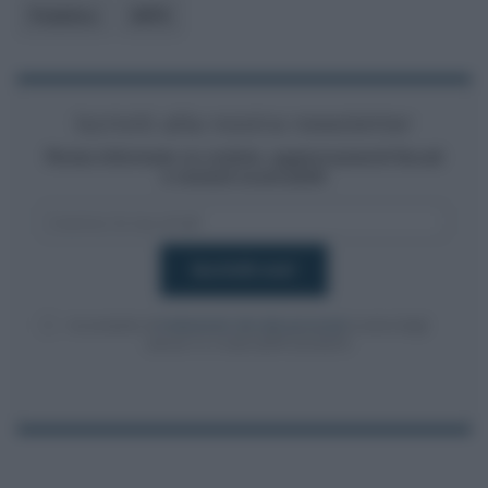
Pubblico
INPS
Iscriviti alla nostra newsletter
Resta informato su notizie, aggiornamenti fiscali
e moduli scaricabili!
Acconsento al
trattamento dei dati personali
ai sensi degli
articoli 13-14 del GDPR 2016/679.