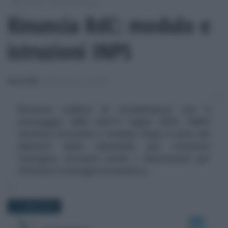
/
/
Moduli
Moduli del lavoro
Rinuncia RdC: modulo e
istruzioni INPS
Rosy D’Elia
-
MODULI DEL LAVORO
Rinuncia reddito di cittadinanza: con il
messaggio 2662 dell'11 luglio 2019, l'INPS
fornisce istruzioni e modulo. Dopo 5 mesi dal
debutto delle domande per ottenere
l'assegno, arrivano anche i chiarimenti per
rifiutare il sostegno economico.
11 LUGLIO 2019