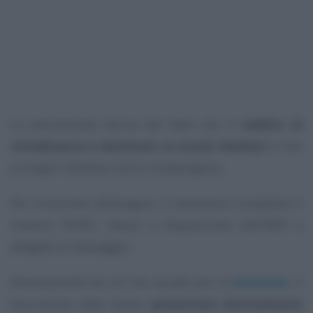
La precisazione deriva dal fatto che il
reddito di
cittadinanza è destinato ai nuclei familiari
e non
ai singoli individui che lo compongono.
Per rinunciare all’assegno, è necessario compilare il
modulo SR183, messo a disposizione dall’INPS e
allegato al messaggio.
Diversamente da ciò che accade per la
domanda
, il
documento deve essere
presentato direttamente