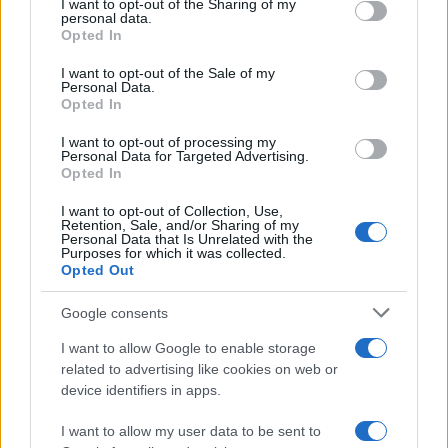
I want to opt-out of the Sharing of my
MODULI DEL LAVORO
disclose it to other third parties.
personal data.
Permessi legge 104, modulo
Opted In
Please note that this website/app uses one or more Google
e regole
services and may gather and store information including but
I want to opt-out of the Sale of my
Personal Data.
not limited to your visit or usage behaviour. You may click to
Opted In
grant or deny consent to Google and its third-party tags to
SCARICA I MODULI
use your data for below specified purposes in below Google
I want to opt-out of processing my
consent section.
Personal Data for Targeted Advertising.
Opted In
INPS - Messaggio numero 2662 dell’11
I want to opt-out of Collection, Use,
luglio 2019
Retention, Sale, and/or Sharing of my
Personal Data that Is Unrelated with the
Purposes for which it was collected.
Modulo INPS SR183 - Rinuncia dei
Opted Out
beneficiari al reddito di cittadinanza
Google consents
I want to allow Google to enable storage
related to advertising like cookies on web or
device identifiers in apps.
Iscriviti alla nostra
NEWSLETTER
I want to allow my user data to be sent to