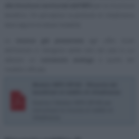
alle Strutture territoriali dell’INPS
per la rinuncia al
beneficio. Chi percepisce la pensione di cittadinanza
deve seguire le stesse modalità.
Le
rinunce già presentate
agli uffici locali
dell’Istituto si ritengono valide solo nel caso in cui
abbiano un
contenuto analogo
a quello del
modello ufficiale.
Modulo INPS SR183 - Rinuncia dei
beneficiari al reddito di cittadinanza
Scarica il Modulo INPS SR183 per
comunicare la rinuncia al reddito di
cittadinanza.