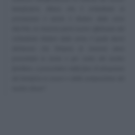
beneficiario. Atteso che il richiedente la
prestazione è anche il titolare della carta
Rdc/Pdc, la rinuncia potrà essere effettuata dal
richiedente titolare della carta, il quale dovrà
dichiarare che l’istanza di rinuncia viene
presentata in nome e per conto del nucleo
familiare, a prescindere dalla fase di attuazione
del beneficio in essere e dalla composizione del
nucleo stesso”
.