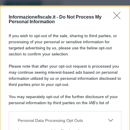
Rosy D’Elia
-
11 NOVEMBRE 2019
MODULI DEL LAVORO
Bonus RdC: istruzioni e
Informazionefiscale.it -
Do Not Process My
modulo di domanda
Personal Information
If you wish to opt-out of the sale, sharing to third parties, or
Redazione
-
processing of your personal or sensitive information for
8 OTTOBRE 2017
MODULI DEL LAVORO
targeted advertising by us, please use the below opt-out
INPS, anticipo NASPI 2017:
section to confirm your selection.
fac simile e come fare
domanda
Please note that after your opt-out request is processed you
may continue seeing interest-based ads based on personal
information utilized by us or personal information disclosed to
Rosy D’Elia
-
third parties prior to your opt-out.
23 GENNAIO 2019
MODULI DEL LAVORO
Cassa Colf: moduli e
You may separately opt-out of the further disclosure of your
istruzioni domanda
personal information by third parties on the IAB’s list of
prestazioni sanitarie
downstream participants.
Personal Data Processing Opt Outs
This information may also be disclosed by us to third parties
Redazione
-
on the IAB’s List of Downstream Participants that may further
20 GIUGNO 2017