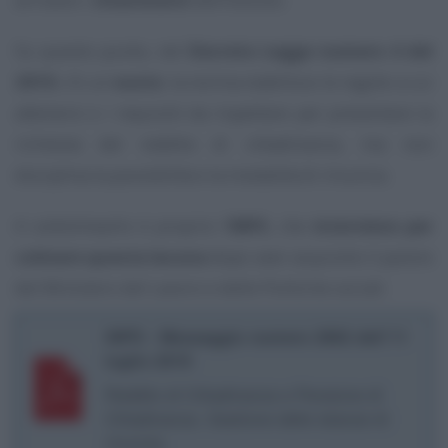
Su questo punto, nel
Decreto Legge numero 4 del
2019
, c’è un
vuoto
: la norma stabilisce le regole a cui
attenersi e i requisiti da rispettare per presentare la
richiesta del reddito di cittadinanza, ma non
disciplina la possibilità e la modalità di rinuncia.
A sottolinearlo è proprio l’
INPS
, che
interviene per
colmare questa lacuna
dopo aver acquisito il parere
del Ministero del Lavoro e delle Politiche sociali.
INPS - Messaggio numero 2662 dell’11
luglio 2019
Reddito di Cittadinanza e Pensione di
Cittadinanza. Gestione delle istanze di
rinuncia.