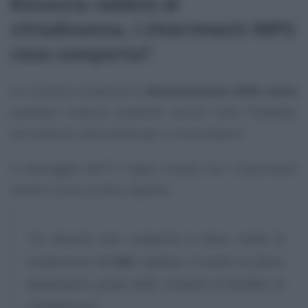
Rinuncia reddito di
cittadinanza, i chiarimenti INPS:
cosa comporta?
La rinuncia comporta la
disattivazione della carta
:
qualsiasi importo presente ancora sulla PostePay,
non sarà più utilizzabile per il rinunciatario.
Il messaggio dell’11 luglio, inoltre, tra i chiarimenti
mette in luce un altro aspetto:
“La rinuncia non comporta in alcun modo la
reviviscenza del
ReI
, laddove il nucleo ne fosse
beneficiario prima della richiesta di Reddito di
Cittadinanza”
.