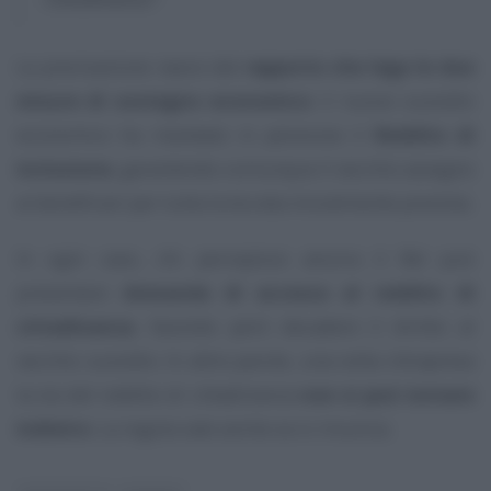
La precisazione nasce dal
rapporto che lega le due
misure di sostegno economico
: il nuovo sussidio
economico ha mandato in pensione il
Reddito di
inclusione
, garantendo comunque il vecchio assegno
ai beneficiari per tutta la durata inizialmente prevista.
In ogni caso, chi percepisce ancora il ReI può
presentare
domanda di accesso al reddito di
cittadinanza
, facendo però decadere il diritto al
vecchio sussidio. In altre parole, una volta intrapresa
la via del reddito di cittadinanza
non si può tornare
indietro
. La regola vale anche se si rinuncia.