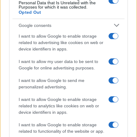
scadenza, istruzioni e novità
Personal Data that Is Unrelated with the
Purposes for which it was collected.
Opted Out
Google consents
I want to allow Google to enable storage
related to advertising like cookies on web or
device identifiers in apps.
Iscriviti alla nostra
NEWSLETTER
I want to allow my user data to be sent to
Google for online advertising purposes.
Resta informato su notizie, aggiornamenti fiscali
I want to allow Google to send me
e moduli scaricabili!
personalized advertising.
I want to allow Google to enable storage
related to analytics like cookies on web or
device identifiers in apps.
I want to allow Google to enable storage
Acconsento al
trattamento dei dati personali
ai sensi degli
related to functionality of the website or app.
articoli 13-14 del GDPR 2016/679.