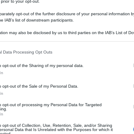
 prior to your opt-out.
 carico dello Stato, erogata dall’INPS a
rately opt-out of the further disclosure of your personal information by
he IAB’s list of downstream participants.
ni fino al raggiungimento dei requisiti
 una buona risposta per il
post Quota
tion may also be disclosed by us to third parties on the IAB’s List of 
 that may further disclose it to other third parties.
 that this website/app uses one or more Google services and may gath
l Data Processing Opt Outs
including but not limited to your visit or usage behaviour. You may click 
la
quota contributiva della pensione a
 to Google and its third-party tags to use your data for below specifi
condo il Presidente INPS.
o opt-out of the Sharing of my personal data.
ogle consent section.
In
2: sul piatto un
o opt-out of the Sale of my Personal Data.
In
to con proroga al
to opt-out of processing my Personal Data for Targeted
sterebbe?
ing.
In
versione più estesa anche dopo il 2021
o opt-out of Collection, Use, Retention, Sale, and/or Sharing
ersonal Data that Is Unrelated with the Purposes for which it
i lavori, nonostante la spesa prevista per
lected.