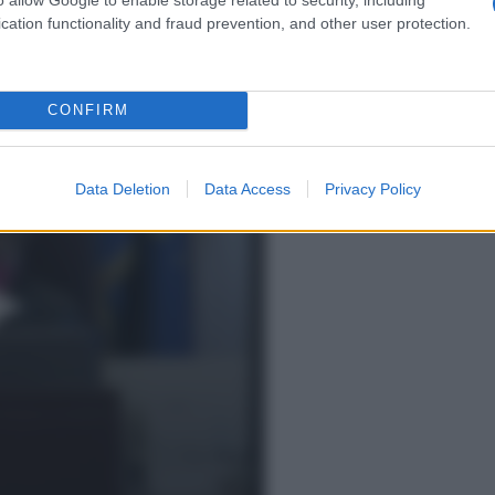
al 2022
per permettere nuove forme di
cation functionality and fraud prevention, and other user protection.
 del lavoro c’è proprio l’
APE Sociale
CONFIRM
Data Deletion
Data Access
Privacy Policy