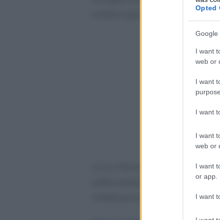
Opted 
rendere operative le modifiche a
Google 
I want t
web or d
I want t
purpose
I want 
I want t
web or d
Lo ha riferito il
Presidente Tridi
I want t
or app.
soffermandosi sull’impatto 
rielaborazione di questa misura.
I want t
I want t