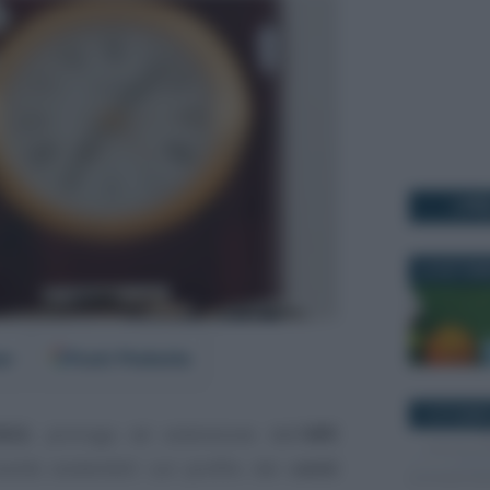
I PI
24 SETTEM
er
Fonti Preferite
7 OTTOBRE
022
, proroga ed estensione dell’
APE
ovità sostenibili sul profilo dei
conti