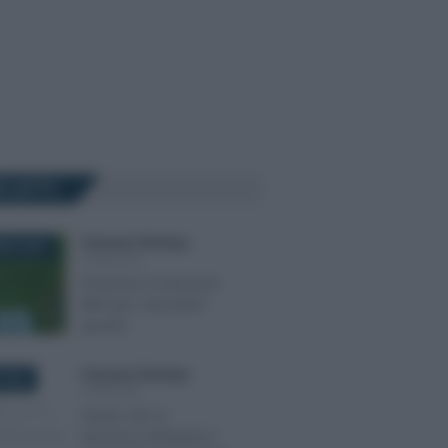
Ù LETTI
Francesco Rodorigo
-
BRE 2025
PENSIONI
Pensione: le istruzioni
INPS per i lavoratori
sportivi
Francesco Rodorigo
-
 2022
PENSIONI
Quota 100: la
pensione anticipata è