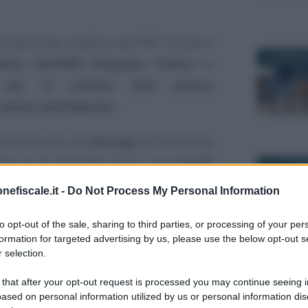
n’eventuale modifica dell’APE Sociale è
19 FEBBRAI
ente dell’INPS Pasquale Tridico
in
e del 12 ottobre 2021 presso
Camera dei Deputati
.
 lavorando ad una
proroga
al 2026 della
 fino al 31 dicembre 2021, con
novità
31 OTTOBR
nefiscale.it -
Do Not Process My Personal Information
pubblica, il
restyling
dell’
APE Sociale
to opt-out of the sale, sharing to third parties, or processing of your per
iliardo di euro da qui a tre anni
. Un
formation for targeted advertising by us, please use the below opt-out s
 selection.
secondo il Presidente Tridico che lo
5 DICEMBRE
papabili tra le novità sul piatto per la
 that after your opt-out request is processed you may continue seeing i
ased on personal information utilized by us or personal information dis