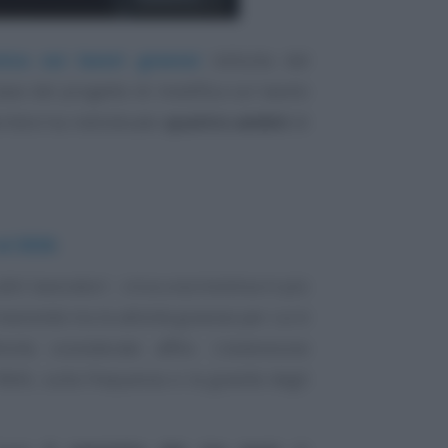
ica sui lavori gravosi
istituita dal
base del progetto di modifica sul tavolo
tembre ha individuato
quattro ambiti
di
al 2026
;
tri lavoratori - circa una trentina in più
inserendo tra le attività gravose per cui è
ività considerate affini. L’estensione
INAIL sulla frequenza e la gravità degli