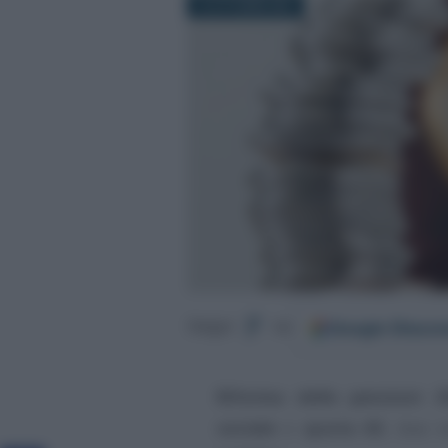
13 OTTOBRE 2021
Google
Discov
Segui
su
Riforma delle pensioni 2
sociale
e
quota 63
, due n