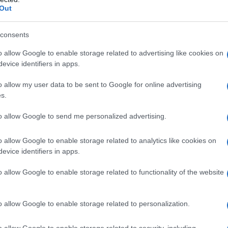
Out
mmonti a circa
1 miliardo di euro
.
consents
o allow Google to enable storage related to advertising like cookies on
evice identifiers in apps.
o allow my user data to be sent to Google for online advertising
s.
to allow Google to send me personalized advertising.
o allow Google to enable storage related to analytics like cookies on
evice identifiers in apps.
co
durante
l’audizione del 12 ottobre
,
o allow Google to enable storage related to functionality of the website
economico che potrebbe avere una
o allow Google to enable storage related to personalization.
o allow Google to enable storage related to security, including