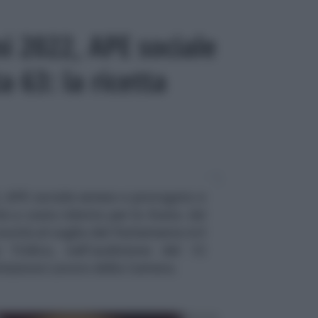
i 2022, APE sociale
a 63: la ricetta
, APE sociale esteso e prorogato e
tà a costo ridotto per lo Stato. Ad
novità al vaglio del Parlamento è il
Tridico, nell'audizione del 12
missione Lavoro della Camera.