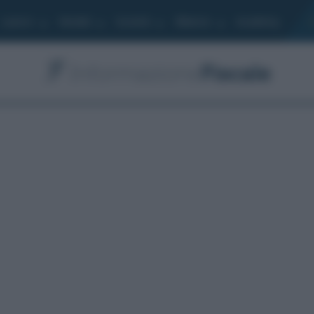
Lavoro
Moduli
Società
Bilancio
Academy