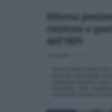
/
/
Lavoro
Pensioni
Riforma pension
rivisitato e quot
dell’INPS
Eleonora Capizzi
-
PENSIONI
Riforma delle pensioni 2022
quota 63, due possibili novi
evidenziare gli effetti delle 
Presidente INPS Pasquale 
ottobre 2021 presso la Com