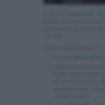
È stata
la Commissione Tecn
Ministero del Lavoro che, sulla 
del Parlamento, nel mese di set
intervento.
Si tratta, in buona sostanza, di:
prorogare l’
APE Social fino 
estendere la prestazione ad al
rispetto all’elenco attuale - 
già riconosciuta altre att
avverrebbe in base ai dati 
infortuni sul lavoro.