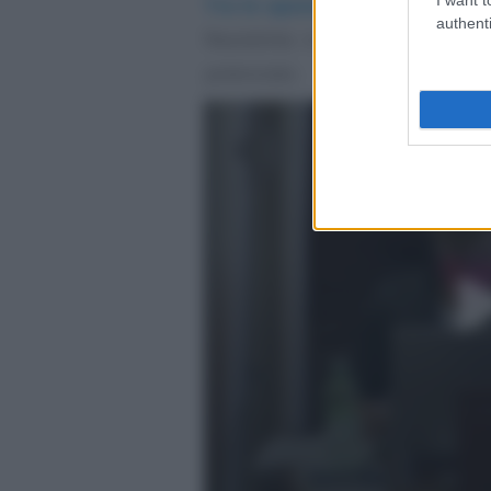
Tra le opzioni da introdurre d
authenti
flessibilità in uscita dal mondo
potenziato.