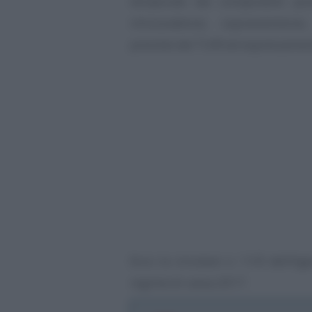
temporale dei componenti posit
minusvalenze, sopravvenienz
previste dal TUIR ed espressamen
Ecco la circolare n. 11/E dell’Ag
regime di cassa 2017.