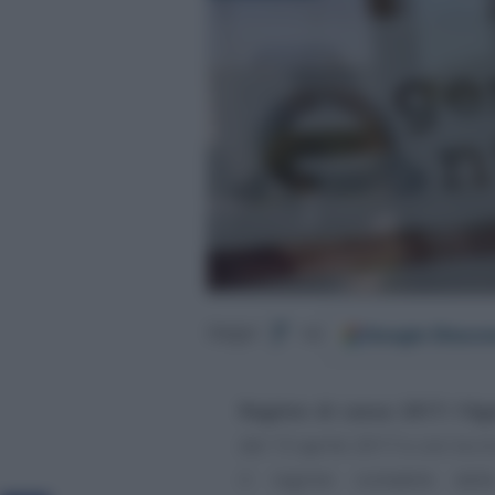
Google
Discov
Segui
su
Regime di cassa 2017: l’Ag
del 13 aprile 2017 e con la ci
il regime contabile de