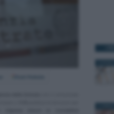
I PI
16 GIUGNO 
er
Fonti Preferite
enzia delle Entrate
con il comunicato
rcolare n.
11/E
pubblica le istruzioni per
21 GENNAIO
lle
imprese minori in contabilità