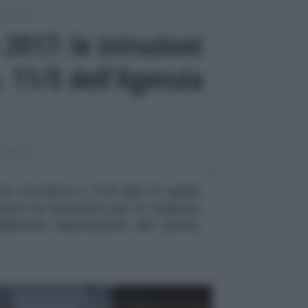
i contabili
2017: le istruzioni
n. 11/E dell’Agenzia
ONTABILI
a circolare n. 11/E del 13 aprile
nisce le istruzioni per le imprese
plificata destinatarie del nuovo