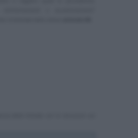
ivi e negativi quali le plusvalenze,
e, ammortamenti e accantonamenti”
te richiamate dallo stesso
articolo 66
.
enzia delle Entrate con le istruzioni sul