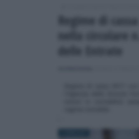
/
/
Contabilità e impresa
Bilancio e princip
Regime di cassa 
nella circolare 
delle Entrate
Anna Maria D’Andrea
-
BILANCIO E PRINCIPI C
Regime di cassa 2017: con l
l'Agenzia delle Entrate for
minori in contabilità sem
regime contabile.
14 APRILE 2017