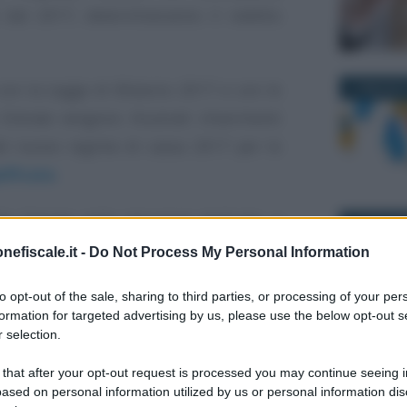
 dal 2017, determineranno il reddito
 con la Legge di Bilancio 2017 e con le
17 MAGGIO 
 Entrate vengono illustrati chiarimenti
del nuovo regime di cassa 2017 per le
lificata
.
le Entrate nelle istruzioni dedicate, a
11 OTTOBR
17 il reddito delle imprese minori sarà
nefiscale.it -
Do Not Process My Personal Information
imento i ricavi incassati nell’anno e i
to opt-out of the sale, sharing to third parties, or processing of your per
formation for targeted advertising by us, please use the below opt-out s
 selection.
e in contabilità semplificata si applica
 that after your opt-out request is processed you may continue seeing i
persone fisiche che esercitano imprese
28 APRILE 
ased on personal information utilized by us or personal information dis