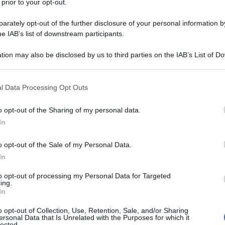
o 55 del Tuir, le società di persone, gli
 prior to your opt-out.
 di fatto che nell’anno precedente non
rately opt-out of the further disclosure of your personal information by
 di ricavi
, se svolgono attività di
he IAB’s list of downstream participants.
uro
, se svolgono altre attività.
tion may also be disclosed by us to third parties on the IAB’s List of 
 that may further disclose it to other third parties.
olare n. 11/E dell’Agenzia delle Entrate
 that this website/app uses one or more Google services and may gath
ovo regime di cassa per le imprese in
l Data Processing Opt Outs
including but not limited to your visit or usage behaviour. You may click 
o a partire dal periodo d’imposta 2017.
 to Google and its third-party tags to use your data for below specifi
o opt-out of the Sharing of my personal data.
ogle consent section.
In
: le istruzioni nella
o opt-out of the Sale of my Personal Data.
l’Agenzia delle
In
to opt-out of processing my Personal Data for Targeted
ing.
In
o opt-out of Collection, Use, Retention, Sale, and/or Sharing
ersonal Data that Is Unrelated with the Purposes for which it
lected.