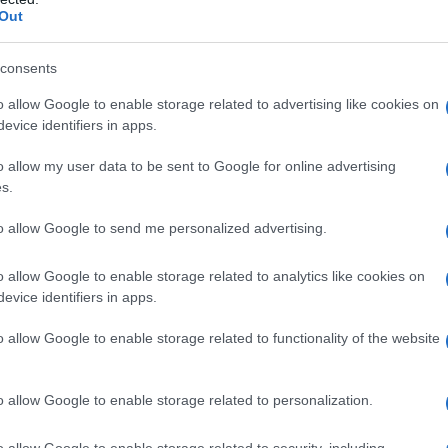
Out
consents
o allow Google to enable storage related to advertising like cookies on
evice identifiers in apps.
o allow my user data to be sent to Google for online advertising
s.
13 aprile 2017
, l’Agenzia delle Entrate
to allow Google to send me personalized advertising.
 del nuovo
regime di cassa 2017
per le
o allow Google to enable storage related to analytics like cookies on
a.
evice identifiers in apps.
dell’Agenzia delle Entrate per le imprese
o allow Google to enable storage related to functionality of the website
ime contabile semplificato la
Legge di
 importanti novità in materia di
o allow Google to enable storage related to personalization.
partire dal periodo d’imposta 2017 il
o allow Google to enable storage related to security, including