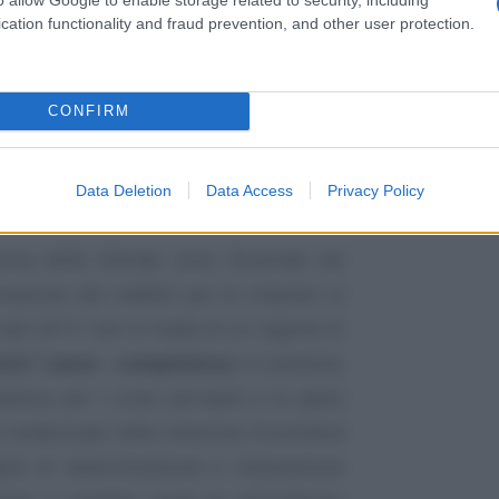
ase dei ricavi effettivamente incassati e
cation functionality and fraud prevention, and other user protection.
rese minori pagheranno le imposte al
CONFIRM
ilità dei mezzi finanziari, in sintesi
e quindi sulla base degli incassi
Data Deletion
Data Access
Privacy Policy
 previsto per i professionisti.
nzia delle Entrate sono illustrate nel
inazione del reddito per le imprese in
e dal 2017: non si tratta di un regime di
sto” cassa – competenza
. In sostanza,
etenza per i ricavi percepiti e le spese
evidenziato nella relazione illustrativa
egole di determinazione e imputazione