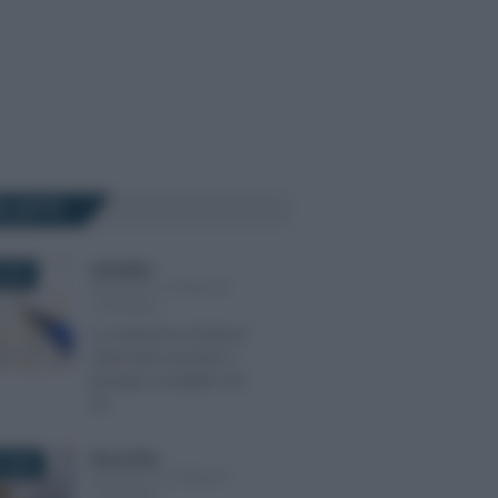
Ù LETTI
Carla Mele
-
2018
BILANCIO E PRINCIPI
CONTABILI
La redazione di bilanci
intermedi secondo il
principio contabile OIC
30
Rosy D’Elia
-
 2020
BILANCIO E PRINCIPI
CONTABILI