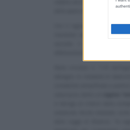
reddito verrà determinato sulla b
authenti
delle spese sostenute.
Con il regime di cassa le imp
momento della concreta disponib
secondo il regime di cassa 
effettivamente sostenuti così come
Nella circolare n. 11/E dell’Age
dettaglio le modalità di determ
contabilità semplificata a partir
cassa puro, bensì un
regime “mi
si deroga al criterio della comp
sostenute, ferme restando, come 
della Legge di Bilancio, “le r