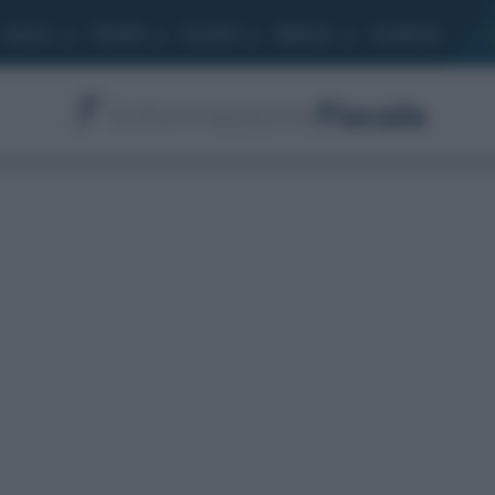
Lavoro
Moduli
Società
Bilancio
Academy