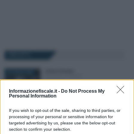
I PIÙ LETTI
Cristina Cherubini
-
25 LUGLIO 2020
BILANCIO E PRINCIPI
CONTABILI
Imposte differite 2020: un
Informazionefiscale.it -
Do Not Process My
esempio pratico
Personal Information
If you wish to opt-out of the sale, sharing to third parties, or
Alessio Mauro
-
8 APRILE 2021
processing of your personal or sensitive information for
BILANCIO E PRINCIPI
targeted advertising by us, please use the below opt-out
CONTABILI
section to confirm your selection.
Le nuove regole