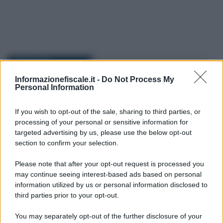
I PIÙ LETTI
Informazionefiscale.it -
Do Not Process My
Personal Information
Redazione
-
IVA
28 SETTEMBRE 2018
Fattura elettronica: guida pdf
e video tutorial Agenzia delle
If you wish to opt-out of the sale, sharing to third parties, or
Entrate
processing of your personal or sensitive information for
targeted advertising by us, please use the below opt-out
section to confirm your selection.
Cristina Cherubini
-
IVA
17 GENNAIO 2022
Please note that after your opt-out request is processed you
APS o ODV: attività di
may continue seeing interest-based ads based on personal
somministrazione alimenti e
information utilized by us or personal information disclosed to
bevande
third parties prior to your opt-out.
You may separately opt-out of the further disclosure of your