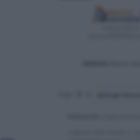
Google
Discov
Segui
su
Plafond IVA
, si applica anche
L’Agenzia delle Entrate si 