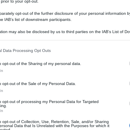
 prior to your opt-out.
rately opt-out of the further disclosure of your personal information by
terpello numero 1
del 4 gennaio 2020
he IAB’s list of downstream participants.
tion may also be disclosed by us to third parties on the IAB’s List of 
 that may further disclose it to other third parties.
rate - Risposta all’interpello
 that this website/app uses one or more Google services and may gath
gennaio 2021
l Data Processing Opt Outs
including but not limited to your visit or usage behaviour. You may click 
ambito del contratto di commissione.
 to Google and its third-party tags to use your data for below specifi
o opt-out of the Sharing of my personal data.
ogle consent section.
In
ento è quello di una
società con sede
o opt-out of the Sale of my Personal Data.
favorisce le vendite attraverso una
In
ocietà agisce con
mandato senza
to opt-out of processing my Personal Data for Targeted
ing.
prodotti dai fornitori e rivendendoli ai
In
o opt-out of Collection, Use, Retention, Sale, and/or Sharing
ersonal Data that Is Unrelated with the Purposes for which it
lected.