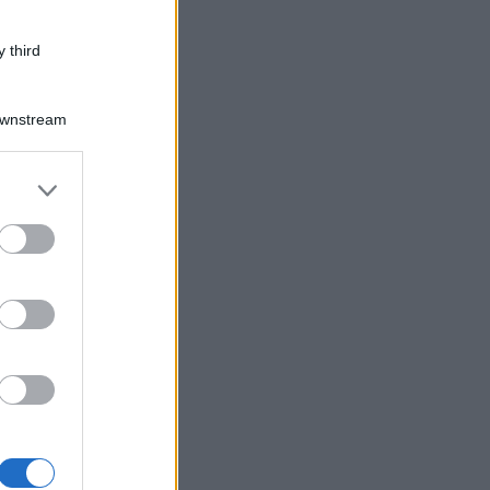
 third
Downstream
er and store
to grant or
ed purposes