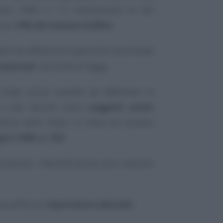
raio 1984, n. 17, l’ammontare di tali
e al
10% del volume d’affari.
etti che effettuano operazioni assimilate
nazionali
, nei limiti di legge.
citate anche quando ad effettuare le
a tale facoltà siano
soggetti esteri
itorio dello Stato, in linea con quanto
gno 1999, n. 102.
zzazione, l’identificazione può avvenire
 qualifica di
esportatore abituale
.