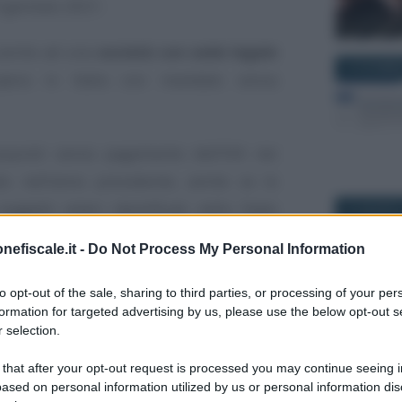
4 gennaio 2021.
a anche ad una
società con sede legale
24 DICEMBR
pera in Italia con mandato senza
acquisti senza pagamento dell’IVA nei
o nell’anno precedente, anche se le
Giuseppe 
ggetti esteri identificati nello Stato
27 AGOSTO
Fattura c
descrizio
nefiscale.it -
Do Not Process My Personal Information
IVA indet
indeducib
ica anche al non
to opt-out of the sale, sharing to third parties, or processing of your per
formation for targeted advertising by us, please use the below opt-out s
o in Italia?
 selection.
25 MARZO 2
 that after your opt-out request is processed you may continue seeing i
nche per il
soggetto non residente,
ased on personal information utilized by us or personal information dis