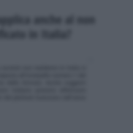
applica anche al non
icato in Italia?
società non residente in Italia si
isposta all'interpello numero 1 del
ia delle Entrate. Anche soggetti
Stato italiano possono effettuare
iti del plafond maturato nell'anno