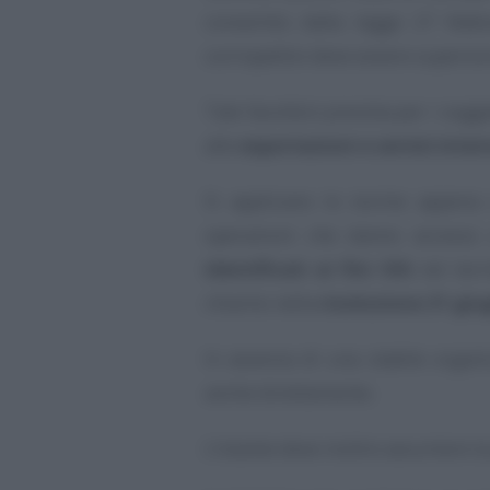
convertito dalla legge 27 febb
corrispettivi deve essere superior
Tale facoltà è prevista per i sogg
alle
esportazioni e servizi inter
Si applicano le norme appena 
operazioni che danno accesso 
identificati ai fini IVA
nel terr
chiarito nella
risoluzione 21 giu
In assenza di una stabile organi
anche direttamente.
L’istante deve inoltre assumere la