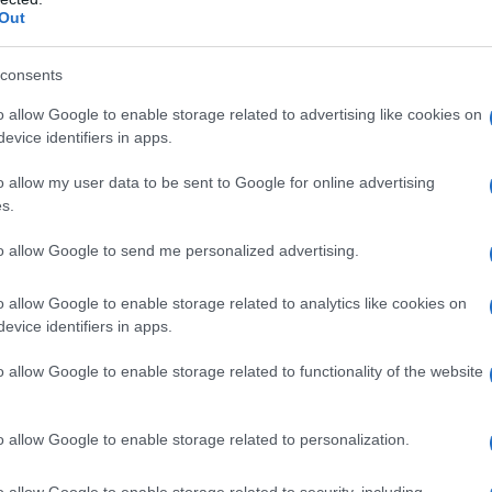
lati e organizza i trasporti dei prodotti
Out
consents
ossibilità di utilizzare il
plafond IVA
:
o allow Google to enable storage related to advertising like cookies on
evice identifiers in apps.
e da contribuenti non residenti in Italia;
o allow my user data to be sent to Google for online advertising
er gli agenti senza rappresentanza e
s.
sioni assimilate.
to allow Google to send me personalized advertising.
ama la normativa vigente,
risponde
o allow Google to enable storage related to analytics like cookies on
 alcuni aspetti relativi ai quesiti
evice identifiers in apps.
o allow Google to enable storage related to functionality of the website
ticolo 8, secondo comma
, del Decreto
 del 26 ottobre 1972 n. 633, ovvero il
o allow Google to enable storage related to personalization.
uano esportazioni possono farlo
senza
o allow Google to enable storage related to security, including