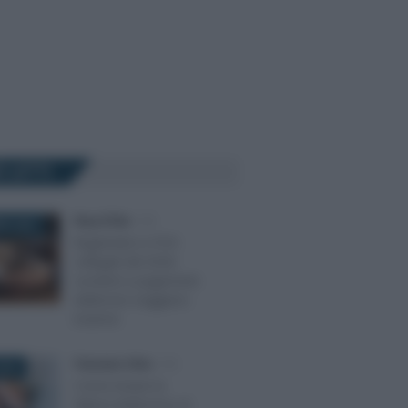
Ù LETTI
Rosy D’Elia
-
IVA
RE 2025
Registratori e POS
collegati dal 2026:
scontrini e pagamenti
elettronici viaggiano
insieme
Francesco Oliva
-
IVA
018
Come inviare la
fattura elettronica al