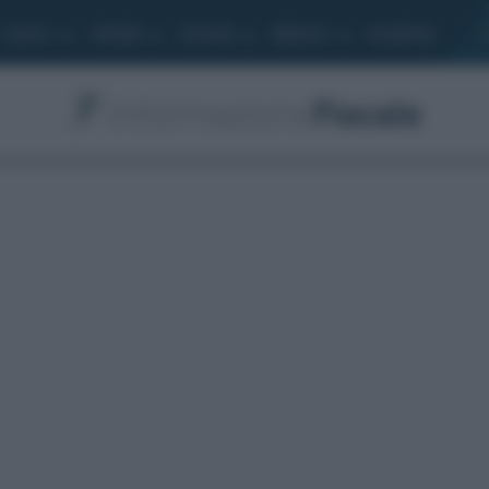
Lavoro
Moduli
Società
Bilancio
Academy