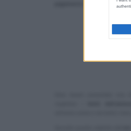
pagamento dell’IVA
a determinat
authenti
Deve essere presentata una d
rispettare i
limiti dell’amm
nell’anno solare o nei dodici mesi
Secondo quanto stabilito dall’
art