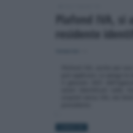
/
/
/
Fisco
Imposte
IVA
Plafond IVA, si 
residente identif
Tommaso Gavi
-
IVA
Plafond IVA, anche per una 
può applicare. Lo spiega la r
4 gennaio 2021 dell'Agenz
esteri identificati nello 
acquisti senza IVA, nei lim
precedente.
5 GENNAIO 2021