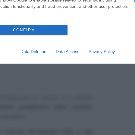
e condizioni.
cation functionality and fraud prevention, and other user protection.
CONFIRM
Data Deletion
Data Access
Privacy Policy
ichiarazione di intento e si devono
ontare complessivo delle cessioni
,
 precedenti.
. 1 del D.L. 29 dicembre 1983, n. 746
,