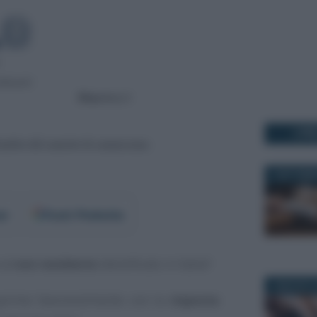
I PI
3 SETTEMB
er
Fonti Preferite
 al
non residente
identificato in Italia?
3 MAGGIO 2
esprime favorevolmente con la
risposta