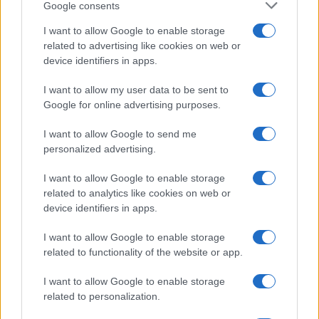
Google consents
I want to allow Google to enable storage
related to advertising like cookies on web or
device identifiers in apps.
Iscriviti alla nostra
NEWSLETTER
I want to allow my user data to be sent to
Google for online advertising purposes.
Resta informato su notizie, aggiornamenti fiscali
I want to allow Google to send me
e moduli scaricabili!
personalized advertising.
I want to allow Google to enable storage
related to analytics like cookies on web or
device identifiers in apps.
I want to allow Google to enable storage
Acconsento al
trattamento dei dati personali
ai sensi degli
related to functionality of the website or app.
articoli 13-14 del GDPR 2016/679.
I want to allow Google to enable storage
related to personalization.