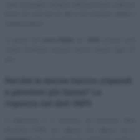
come nel passato. Contiamo nella forza lavoro molte più
donne che venti anni fa. Ma la loro posizione relativa è
rimasta la stessa”
.
Le parole che
Laura Balbo
nel
1978
scriveva sulla
rivista l’Inchiesta suonano ancora attuali dopo 50
anni.
Perché le donne hanno stipendi
e pensioni più basse? La
risposta nei dati INPS
Si diplomano e si laureano, ad eccezione delle
discipline STEM, più ragazze che ragazzi, ma il
vantaggio
che si accumula tra i banchi di scuola si