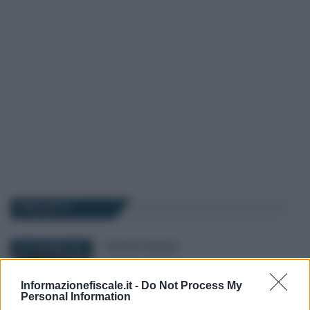
I PIÙ LETTI
Francesco Rodorigo
-
30 OTTOBRE 2023
LEGGI E PRASSI
Lavoro sportivo: i chiarimenti
Informazionefiscale.it -
Do Not Process My
dell’Ispettorato per
Personal Information
professionisti e dilettanti