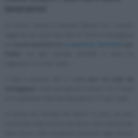
lavoratrici
Lo scorso ottobre la premier Meloni tra i risultati
raggiunti nei primi due anni di Governo festeggiava
un
record assoluto di
occupazione femminile
per
l’Italia
: nei dati riportati dall’INPS il tasso ha
raggiunto il 52,5 per cento.
Il dato è positivo. Ma in realtà
non c’è nulla da
festeggiare
, e non solo perché il divario con il tasso
di occupazione maschile resta pari al 17,9 per cento.
Le donne nel mercato del lavoro
“ci sono, ma sono
concentrate nelle posizioni più basse, meno remunerate,
meno sicure, nelle occupazioni femminili: oggi, proprio