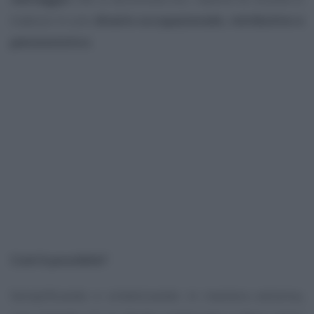
traduce in uno
divario occupazionale, retributivo e
pensionistico
.
Com’è possibile?
Semplificando e sintetizzando in maniera estrema,