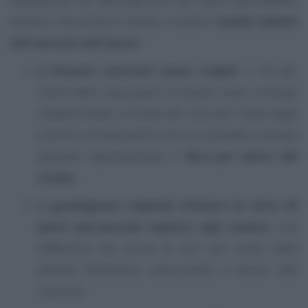
domino che porta le donne a essere l’
anello debole
del mercato del lavoro
:
a firmare contratti meno stabili
: il 18 per
cento delle assunzioni di donne sono a tempo
indeterminato a fronte del 22,6 per cento degli
uomini e le lavoratrici con un contratto a tempo
parziale rappresentano il
64,4 per cento del
totale
;
a guadagnare stipendi inferiori di oltre 20
punti percentuali rispetto agli uomini
, una
differenza che arriva al 32,1 per cento nelle
attività finanziarie, assicurative e servizi alle
imprese;