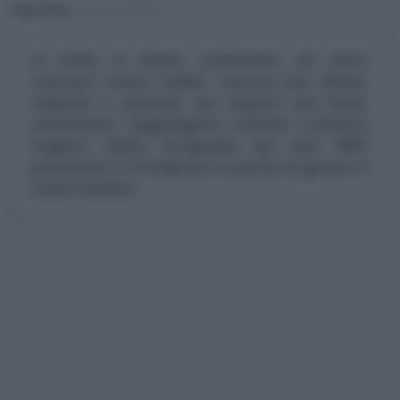
Rosy D’Elia
-
LEGGI E PRASSI
In Italia le donne continuano ad avere
contratti meno stabili, carriere più deboli,
stipendi e pensioni con importi più bassi,
nonostante raggiungano risultati scolastici
migliori. Nella fotografia dei dati INPS
presentati il 24 febbraio la parità di genere è
molto lontana