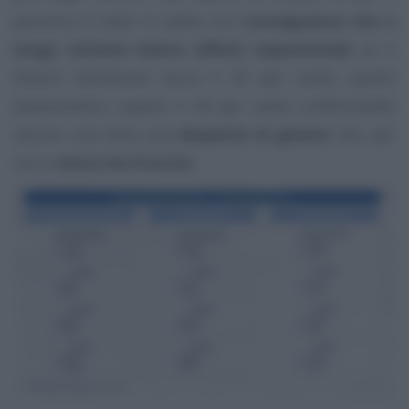
percorso è tutto in salita con
conseguenze che a
lungo termine hanno effetti esponenziali
: se il
divario retributivo tocca il 20 per cento, quello
pensionistico supera il 44 per cento confermando
ancora una volta una
disparità di genere
che, per
ora, è
senza via d’uscita
.