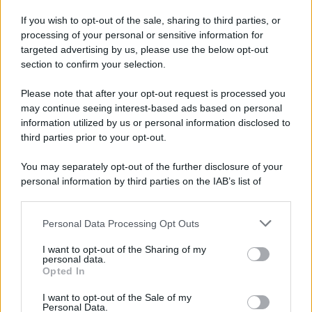
dopo la riforma
If you wish to opt-out of the sale, sharing to third parties, or
processing of your personal or sensitive information for
targeted advertising by us, please use the below opt-out
Francesco Rodorigo
-
27 MARZO 2026
LEGGI E PRASSI
section to confirm your selection.
Naspi: dichiarazione dei
Please note that after your opt-out request is processed you
redditi entro il 31 marzo
may continue seeing interest-based ads based on personal
information utilized by us or personal information disclosed to
third parties prior to your opt-out.
Francesco Rodorigo
-
18 LUGLIO 2023
LEGGI E PRASSI
You may separately opt-out of the further disclosure of your
Pagamento reddito di
personal information by third parties on the IAB’s list of
cittadinanza luglio 2023:
downstream participants.
accredito dal 27, ultimo
mese per molti percettori
Personal Data Processing Opt Outs
This information may also be disclosed by us to third parties
on the IAB’s List of Downstream Participants that may further
I want to opt-out of the Sharing of my
disclose it to other third parties.
personal data.
Francesco Rodorigo
-
29 MAGGIO 2025
Opted In
LEGGI E PRASSI
Please note that this website/app uses one or more Google
Congedo parentale 2025:
services and may gather and store information including but
I want to opt-out of the Sale of my
come fare domanda per i
Personal Data.
not limited to your visit or usage behaviour. You may click to