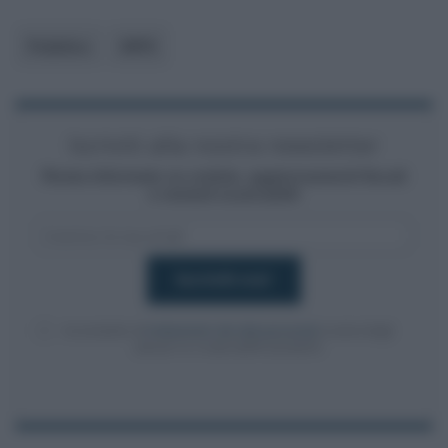
Pubblico
INPS
Iscriviti alla nostra newsletter
Resta informato su notizie, aggiornamenti fiscali
e moduli scaricabili!
Acconsento al
trattamento dei dati personali
ai sensi degli
articoli 13-14 del GDPR 2016/679.