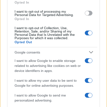
Opted In
mesi all’80%
grant or deny consent to Google and its third-party tags to
use your data for below specified purposes in below Google
I want to opt-out of processing my
consent section.
Personal Data for Targeted Advertising.
Rosy D’Elia
-
LEGGI E PRASSI
Opted In
13 FEBBRAIO 2023
NASPI e liquidazione
I want to opt-out of Collection, Use,
giudiziale: dall’INPS istruzioni
Retention, Sale, and/or Sharing of my
su domanda, requisiti e
Personal Data that Is Unrelated with the
Purposes for which it was collected.
scadenze
Opted Out
Google consents
I want to allow Google to enable storage
related to advertising like cookies on web or
device identifiers in apps.
Iscriviti alla nostra
NEWSLETTER
I want to allow my user data to be sent to
Google for online advertising purposes.
Resta informato su notizie, aggiornamenti fiscali
I want to allow Google to send me
e moduli scaricabili!
personalized advertising.