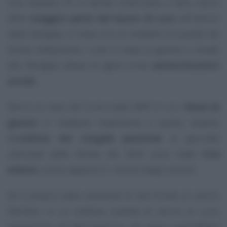
una risposta c’è: le donne continuano a farsi carico
della
maggior parte del lavoro di cura
all’interno
delle famiglie, in linea con un modello di società che
divide nettamente i ruoli in base al genere e chiede
alle famiglie stesse di agire come
ammortizzatori
sociali
.
Non è un caso che l’unico dato INPS in cui i
divari di
genere
si ribaltano totalmente è quello relativo
all’
utilizzo dei congedi parentali
: le giornate
utilizzate dalle donne nel 2023 sono state
14,4
milioni
, contro appena 2,1 milioni degli uomini.
Ed è proprio dalla necessità di fare fronte ai carichi
familiari in un sistema carente di servizi di cura,
soprattutto nel Mezzogiorno, che nasce quell’effetto