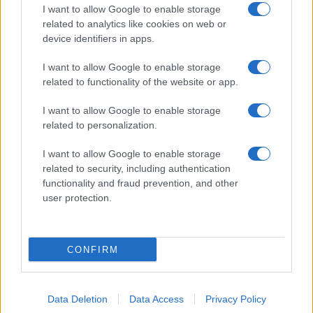
I want to allow Google to enable storage
related to analytics like cookies on web or
device identifiers in apps.
I want to allow Google to enable storage
Acconsento al
trattamento dei dati personali
ai sensi degli
related to functionality of the website or app.
articoli 13-14 del GDPR 2016/679.
I want to allow Google to enable storage
related to personalization.
I want to allow Google to enable storage
Informazione Fiscale S.r.l. - P.I. / C.F.: 13886391005
related to security, including authentication
Testata giornalistica iscritta presso il Tribunale di Velletri al n°
functionality and fraud prevention, and other
14/2018
|
Iscrizione ROC n. 31534/2018
user protection.
Redazione e contatti
|
Informativa sulla Privacy
Preferenze privacy
|
Whistleblowing
|
Codice Etico
|
Modello 231
|
ISO
9001:2015
CONFIRM
Data Deletion
Data Access
Privacy Policy
4