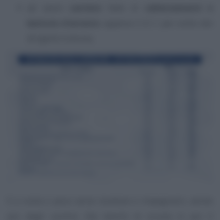
ad avere
carriere
fatte di
rallentamenti e
battute d’arresto
: appena il 21,1 per cento dei
dirigenti è donna.
E a nulla o poco serve studiare e impegnarsi, anche
più degli uomini. Dai banchi di scuola in poi il