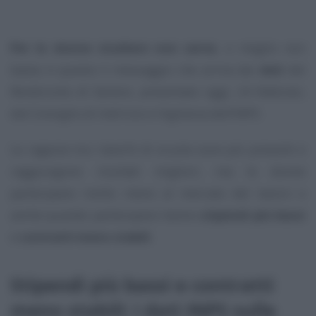
Per le donne studiare non serve
, o meglio non
basta: è questo il messaggio che arriva dai
dati
del
Rendiconto di Genere, presentato oggi, 24 febbraio,
dal Consiglio di Indirizzo e Vigilanza dell’INPS.
Le ragazze tra i banchi di scuola sono più presenti e
raggiungono risultati migliori, ma le donne
partecipano molto meno al mercato del lavoro e
anche quando partecipano hanno
stipendi più bassi
e
contratti meno stabili
.
Stipendi più bassi e contratti
meno stabili: i dati INPS sulle