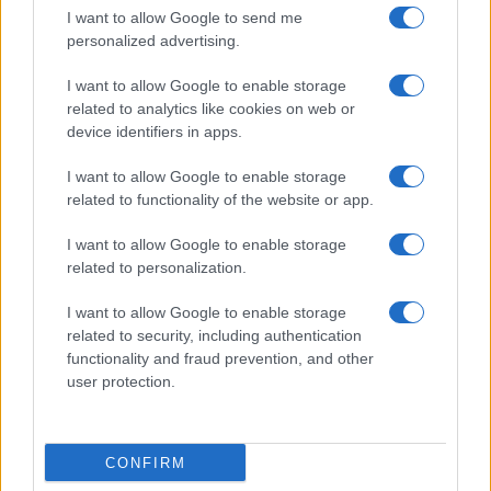
Resta informato su notizie, aggiornamenti fiscali
I want to allow Google to send me
e moduli scaricabili!
personalized advertising.
I want to allow Google to enable storage
related to analytics like cookies on web or
device identifiers in apps.
I want to allow Google to enable storage
Acconsento al
trattamento dei dati personali
ai sensi degli
related to functionality of the website or app.
articoli 13-14 del GDPR 2016/679.
I want to allow Google to enable storage
related to personalization.
I want to allow Google to enable storage
Informazione Fiscale S.r.l. - P.I. / C.F.: 13886391005
related to security, including authentication
Testata giornalistica iscritta presso il Tribunale di Velletri al n°
functionality and fraud prevention, and other
14/2018
|
Iscrizione ROC n. 31534/2018
user protection.
Redazione e contatti
|
Informativa sulla Privacy
Preferenze privacy
|
Whistleblowing
|
Codice Etico
|
Modello 231
|
ISO
9001:2015
CONFIRM