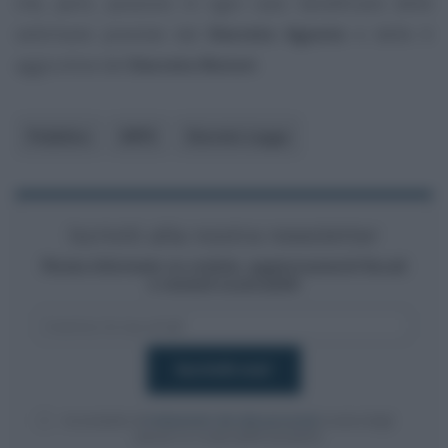
che, però, possono in ogni caso beneficiare delle
settimane previste dal
Decreto Agosto
e delle 6
aggiuntive del
Decreto Ristori
.
Pubblico
INPS
Decreto Legge
Iscriviti alla nostra newsletter
Resta informato su notizie, aggiornamenti fiscali
e moduli scaricabili!
Acconsento al
trattamento dei dati personali
ai sensi degli
articoli 13-14 del GDPR 2016/679.