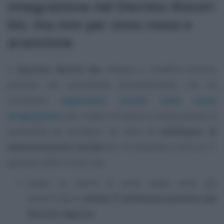
integrazione nel Decreto Ristori
bis, ma non per zona rossa e
arancione
Il
Decreto Ristori bis
integra e modifica quanto
previsto dal precedente provvedimento che ha
introdotto
importanti novità sulla cassa
integrazione
: per i datori di lavoro è stata prevista la
possibilità di accedere ad altre
6 settimane di
ammortizzatori sociali
dal 16 novembre e fino al 31
gennaio 2020 in due casi:
datori di lavoro ai quali siano state già
autorizzate le
ultime 9 settimane previste dal
Decreto Agosto
;