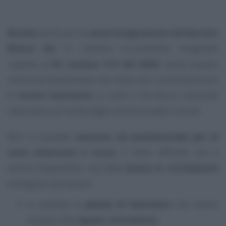
Novità
anche per la
cassa integrazione nel Decreto
Ristori bis
: in maniera sicuramente marginale
rispetto al
DL numero 137 del 2020
, anche questo
ultimo provvedimento che nasce per controbilanciare
le
nuove restrizioni
su tutto il territorio nazionale
interviene sul fronte degli ammortizzatori sociali.
Non si prevede
nessuna via preferenziale per la
zona arancione e rossa
. Il testo ufficiale non è
ancora disponibile, ma dalla
bozza in circolazione
emergono due azioni:
si estende la
platea di lavoratori
che hanno
accesso alla
cig per coronavirus
;