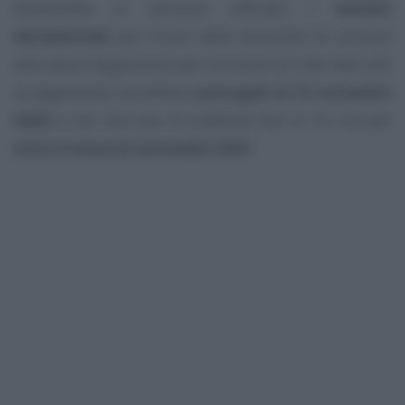
disponibile in versione ufficiale, i
termini
decadenziali
per l’invio delle domanda di accesso
alla cassa integrazione per coronavirus e dei dati utili
al pagamento verrebbero
prorogati al 15 novembre
2020
e non solo per le scadenze fino al 10, ma per
tutto il mese di settembre 202
0.