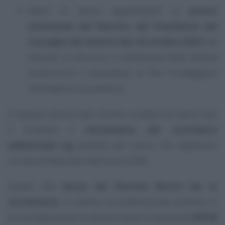
datori di lavoro appartenenti ai
settori
interessati dal Decreto del Presidente del
Consiglio dei ministri del 24 ottobre 2020
che
dispone la chiusura o limitazione delle attività
economiche e produttive al fine fronteggiare
l’emergenza coronavirus.
In questo ultimo caso, inoltre, ai datori di lavoro non
è richiesto il
versamento del contributo
addizionale cig
previsto per coloro che registrano
un calo di fatturato inferiore al 20%.
Stando alla
bozza del Decreto Ristori bis in
circolazione
, la stessa via preferenziale prevista in
prima battuta per le attività messe in pausa dal
DPCM