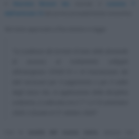
Il
Decreto Ristori bis
riscrive il
comma 7
dell’articolo 12
del primo provvedimento omonimo.
Nel testo approvato a fine ottobre si legge:
“La scadenza dei termini di invio delle domande
di accesso ai trattamenti collegati
all’emergenza COVID-19 e di trasmissione dei
dati necessari per il pagamento o per il saldo
degli stessi che, in applicazione della disciplina
ordinaria, si collocano tra il 1° e il 10 settembre
2020, è fissata al 31 ottobre 2020”
.
Con le
novità del nuovo testo
, ancora non