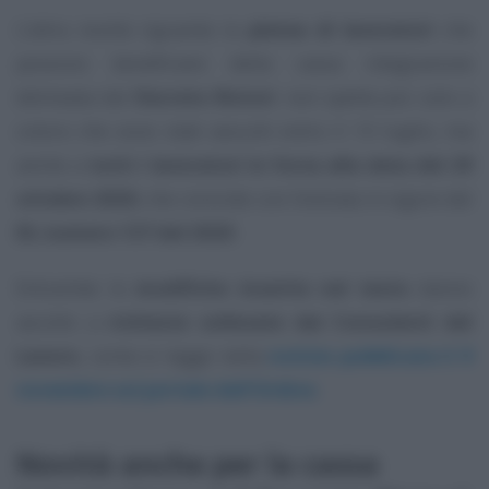
L’altra novità riguarda la
platea di lavoratori
che
possono beneficiare della cassa integrazione
delineata dal
Decreto Ristori
: non spetta più solo a
coloro che sono stati assunti entro il 13 luglio, ma
anche a
tutti i lavoratori in forza alla data del 29
ottobre 2020
, che coincide con l’entrata in vigore del
DL numero 137 del 2020
.
Entrambe le
modifiche inserite nel testo
danno
ascolto a
richieste sollevate dai Consulenti del
Lavoro
, come si legge nella
notizia pubblicata il 9
novembre sul portale dell’Ordine
.
Novità anche per la cassa