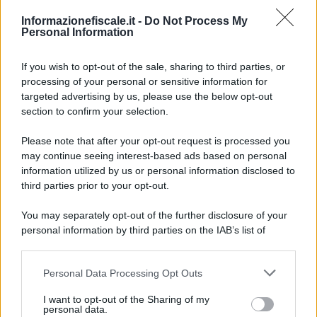
7 MAGGIO 2026
LEGGI E PRASSI
Informazionefiscale.it -
Do Not Process My
TFR al fondo di tesoreria
Personal Information
entro il 16 luglio: le istruzioni
INPS dopo la proroga
If you wish to opt-out of the sale, sharing to third parties, or
processing of your personal or sensitive information for
targeted advertising by us, please use the below opt-out
Anna Maria D’Andrea
-
20 FEBBRAIO 2026
section to confirm your selection.
LEGGI E PRASSI
RENTRI, FIR digitale
Please note that after your opt-out request is processed you
rimandato a settembre
may continue seeing interest-based ads based on personal
information utilized by us or personal information disclosed to
third parties prior to your opt-out.
Francesco Rodorigo
-
29 MAGGIO 2025
LEGGI E PRASSI
You may separately opt-out of the further disclosure of your
Congedo parentale 2025:
personal information by third parties on the IAB’s list of
come fare domanda per i
downstream participants.
mesi all’80%
Personal Data Processing Opt Outs
This information may also be disclosed by us to third parties
on the IAB’s List of Downstream Participants that may further
I want to opt-out of the Sharing of my
Francesco Rodorigo
-
disclose it to other third parties.
10 DICEMBRE 2024
personal data.
LEGGI E PRASSI