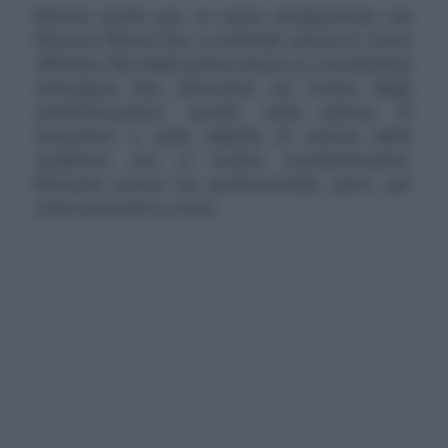
Novità anche per la cassa integrazione nel
Decreto Ristori bis: si attende ancora il testo
ufficiale. Ma dalla prima bozza in circolazione
emergono due interventi sul fronte degli
ammortizzatori sociali: sulla platea di
lavoratori e sulla tabella di marcia delle
scadenze che si evolve costantemente.
Nessuna nuova via preferenziale, però, per
zone arancioni e rosse.