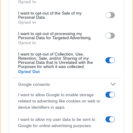
Opted In
Please note that this website/app uses one or more Google
Assegno unico INPS per i figli
services and may gather and store information including but
a carico: requisiti, domanda,
I want to opt-out of the Sale of my
Personal Data.
not limited to your visit or usage behaviour. You may click to
importo e pagamenti per il
Opted In
grant or deny consent to Google and its third-party tags to
2024
use your data for below specified purposes in below Google
I want to opt-out of processing my
consent section.
Personal Data for Targeted Advertising.
Opted In
Giulia Zaccardelli
-
26 GENNAIO 2022
LEGGI E PRASSI
I want to opt-out of Collection, Use,
Reddito di cittadinanza agli
Retention, Sale, and/or Sharing of my
stranieri solo con permesso
Personal Data that Is Unrelated with the
Purposes for which it was collected.
di soggiorno di lunga durata
Opted Out
Google consents
I want to allow Google to enable storage
related to advertising like cookies on web or
device identifiers in apps.
Iscriviti alla nostra
NEWSLETTER
I want to allow my user data to be sent to
Google for online advertising purposes.