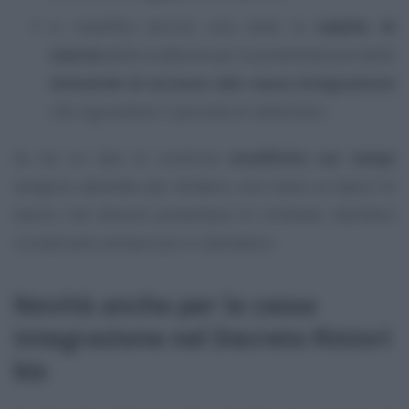
si modifica ancora una volta la
tabella di
marcia
delle scadenze per la presentazione delle
domande di accesso alla cassa integrazione
che riguardano il periodo di settembre.
Se da un lato le continue
modifiche sui tempi
vengono adottate per tendere una mano ai datori di
lavoro che devono presentare le richieste, dall’altro
complicano sempre più il calendario.
Novità anche per la cassa
integrazione nel Decreto Ristori
bis