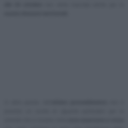
del 24 ottobre
non viene tracciata anche per le
nuove chiusure territoriali
.
In altre parole, nell’
ultimo provvedimento
non è
previsto un
occhio di riguardo particolare
per le
aziende che si trovano nella
zona arancione e rossa