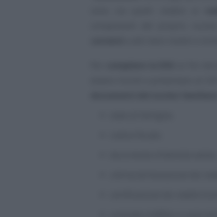
sono sia quelli relativi ai
red
componenti del proprio nucleo
correnti
e altri beni mobili e imm
Per
compilare la DSU
ai fini de
essere muniti e presentare al CA
documenti del nucleo familiar
stato di famiglia;
codice fiscale;
documento d’identità valido;
ultima dichiarazione dei re
certificazione dei redditi (Ce
contratto d’affitto e copia d