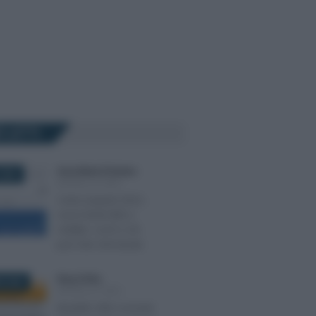
Ù LETTI
Anna Maria D’Andrea
-
2022
MODELLO ISEE
Carta acquisti 2022,
nuovi limiti ISEE e
reddito: cos’è e chi
può fare domanda
Rosy D’Elia
-
E 2022
MODELLO ISEE
Modello ISEE corrente