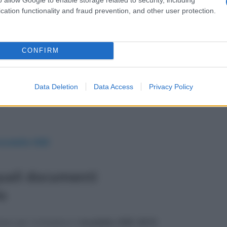
cation functionality and fraud prevention, and other user protection.
ti necessari per il calcolo
iliare e immobiliare
CONFIRM
andicap
Data Deletion
Data Access
Privacy Policy
19
modello ISEE
quali documenti
lo
re per richiedere il
modello ISEE 2019