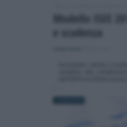
/
/
/
Fisco
Dichiarazioni e adempimenti
M
Modello ISEE 20
e scadenza
Giuseppe Guarasci
-
MODELLO ISEE
Documenti, calcolo e scade
completa alla compilazione
dall'INPS e le ultime novità 
19 AGOSTO 2019