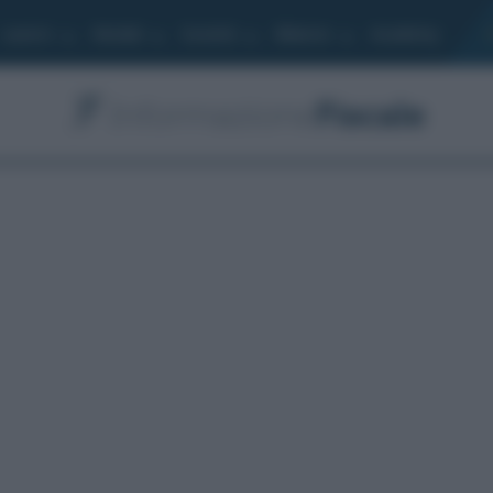
Lavoro
Moduli
Società
Bilancio
Academy