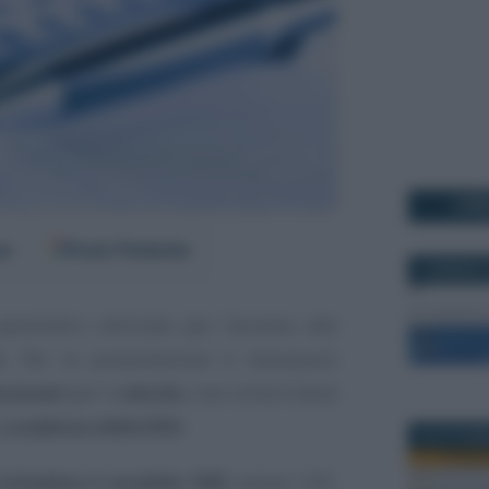
I PI
er
Fonti Preferite
4 GENNAIO 
arametro utilizzato per l’accesso alle
te. Per la presentazione è necessario
cessari
per il
calcolo
, così come è bene
a
scadenza della DSU
.
25 OTTOBR
ichiedere il modello ISEE
presso CAF,