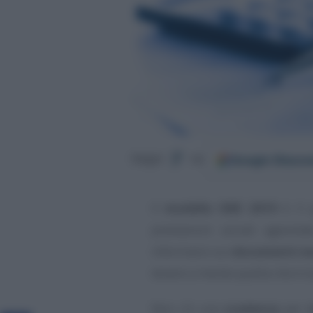
Google
Discov
Segui
su
Il
modello ISEE 2019
è il p
prestazioni sociali agevola
informarsi sui
documenti ne
tenere a mente quella che è l
Non c’è una
scadenza
per
r