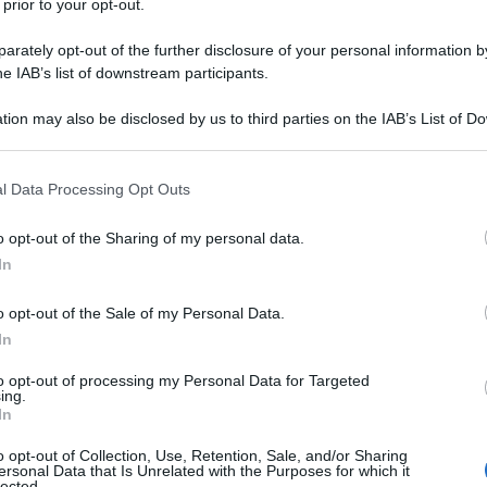
 prior to your opt-out.
a dati autodichiarati che informazioni
rately opt-out of the further disclosure of your personal information by
.
he IAB’s list of downstream participants.
fatti per
richiedere le agevolazioni
tion may also be disclosed by us to third parties on the IAB’s List of 
 that may further disclose it to other third parties.
per le famiglie e anche per valutare i
 that this website/app uses one or more Google services and may gath
 di inclusione
e, a partire dal mese di
l Data Processing Opt Outs
including but not limited to your visit or usage behaviour. You may click 
i cittadinanza
.
 to Google and its third-party tags to use your data for below specifi
o opt-out of the Sharing of my personal data.
ogle consent section.
In
o opt-out of the Sale of my Personal Data.
In
to opt-out of processing my Personal Data for Targeted
ing.
In
o opt-out of Collection, Use, Retention, Sale, and/or Sharing
ersonal Data that Is Unrelated with the Purposes for which it
lected.