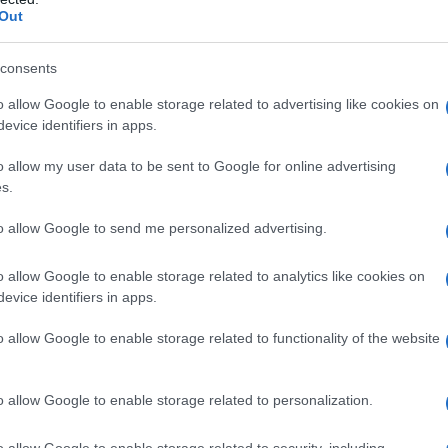
Out
 proprio ISEE
e capire se si ha diritto ad
consents
a punto uno strumento di
simulazione
,
o allow Google to enable storage related to advertising like cookies on
evice identifiers in apps.
e qual è la propria situazione economica
lità o meno di accedere alle prestazioni
o allow my user data to be sent to Google for online advertising
s.
to allow Google to send me personalized advertising.
la richiesta del modello ISEE
al CAF, al
tamente all’INPS e proprio per questo
o allow Google to enable storage related to analytics like cookies on
evice identifiers in apps.
enti servono
per richiedere il
modello
la
scadenza della DSU
e le regole per il
o allow Google to enable storage related to functionality of the website
o allow Google to enable storage related to personalization.
a guida
o allow Google to enable storage related to security, including