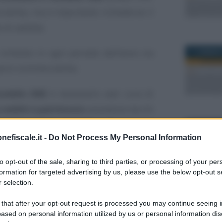
ialista, ma è importante richiederne il
di validità.
ichiesto in ogni periodo dell’anno sia
11 GENNAIO
prio commercialista.
odello ISEE
è necessario aver cura di
 redditi e patrimonio
posseduto da chi
roprio nucleo familiare. Questi dati
28 FEBBRAI
nefiscale.it -
Do Not Process My Personal Information
INPS la richiesta di calcolo dell’ISEE.
to opt-out of the sale, sharing to third parties, or processing of your per
 fondamentale:
cos’è il modello ISEE
?
formation for targeted advertising by us, please use the below opt-out s
 selection.
per valutare i requisiti d’accesso a molte
19 MAGGIO 
 that after your opt-out request is processed you may continue seeing i
te dello Stato che da parte dei singoli
ased on personal information utilized by us or personal information dis
rio compilare la DSU, la Dichiarazione