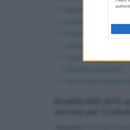
authenti
Modello ISEE 2019: documen
Documenti patrimonio mob
Documenti portatori di h
Calcolo modello ISEE 2019
Scadenza modello ISEE 20
Simulatore calcolo ISEE
Dove e come richiedere il 
Modello ISEE 2019, 
servono per il calco
I
documenti
che bisogna presenta