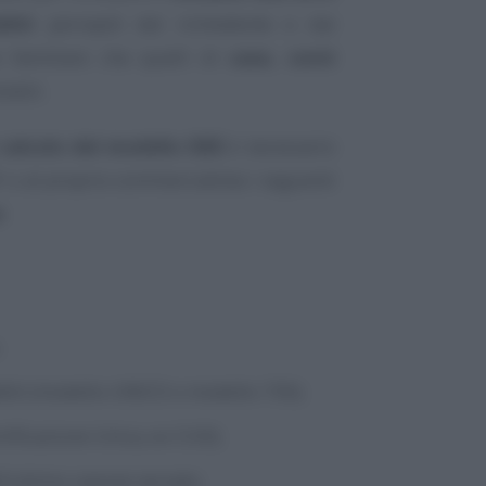
diti
percepiti dal richiedente e dai
 familiare che quelli di
case, conti
obili.
l
calcolo del modello ISEE
è necessario
F o al proprio commercialista i seguenti
e
:
dditi (modello UNICO o modello 730);
rtificazione Unica, ex CUD);
ell’ultimo canone versato;