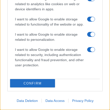
related to analytics like cookies on web or
device identifiers in apps.
I want to allow Google to enable storage
related to functionality of the website or app.
I want to allow Google to enable storage
related to personalization.
Si devono poi effettuare
acquisti validi da esercenti
I want to allow Google to enable storage
related to security, including authentication
fisici
, nel periodo indicato per ciascuna votazione.
functionality and fraud prevention, and other
user protection.
Sono previste estrazioni mensili
ogni secondo
giovedì del mese
e, a partire dall’estrazione di oggi,
CONFIRM
anche quelle settimanali.
La data dell’
estrazione annuale
non è ancora stata
Data Deletion
Data Access
Privacy Policy
47
fissata.