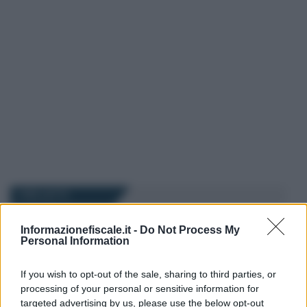
I PIÙ LETTI
Informazionefiscale.it -
Do Not Process My
Anna Maria D’Andrea
-
IRPEF
14 AGOSTO 2019
Personal Information
Bonus mobili 2019: requisiti,
spese ammesse e come
If you wish to opt-out of the sale, sharing to third parties, or
funziona la detrazione
processing of your personal or sensitive information for
targeted advertising by us, please use the below opt-out