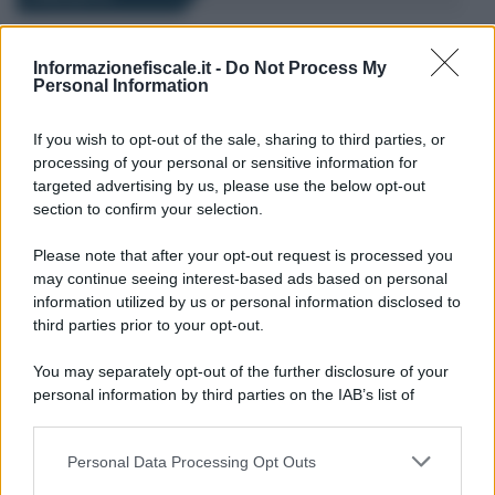
Lucia Perandini
-
LAVORO
13 MAGGIO 2025
Informazionefiscale.it -
Do Not Process My
Rischio click day per i bonus
Personal Information
INPS
If you wish to opt-out of the sale, sharing to third parties, or
processing of your personal or sensitive information for
targeted advertising by us, please use the below opt-out
Rosy D’Elia
-
LAVORO
section to confirm your selection.
25 LUGLIO 2023
Taglio del cuneo fiscale per
gli stipendi in arrivo ad
Please note that after your opt-out request is processed you
agosto, ma prioritario è il
may continue seeing interest-based ads based on personal
rinnovo dei CCNL
information utilized by us or personal information disclosed to
third parties prior to your opt-out.
Rosy D’Elia
-
LAVORO
You may separately opt-out of the further disclosure of your
29 DICEMBRE 2025
personal information by third parties on the IAB’s list of
Dall’assegno di inclusione al
downstream participants.
bonus bollette, sostegni
senza limiti per le donne
Personal Data Processing Opt Outs
This information may also be disclosed by us to third parties
vittime di violenza
on the IAB’s List of Downstream Participants that may further