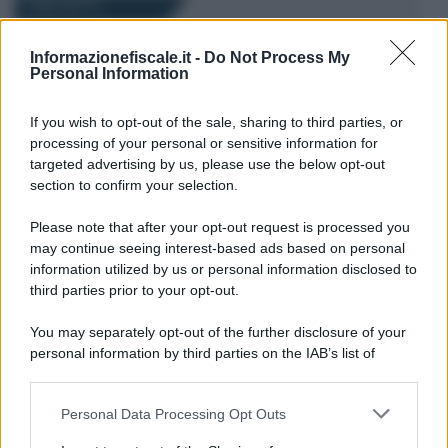
I PIÙ LETTI
Informazionefiscale.it -
Do Not Process My
Lucia Perandini
-
LAVORO
13 MAGGIO 2025
Personal Information
Rischio click day per i bonus
INPS
If you wish to opt-out of the sale, sharing to third parties, or
processing of your personal or sensitive information for
targeted advertising by us, please use the below opt-out
section to confirm your selection.
Rosy D’Elia
-
LAVORO
25 LUGLIO 2023
Taglio del cuneo fiscale per
Please note that after your opt-out request is processed you
gli stipendi in arrivo ad
may continue seeing interest-based ads based on personal
agosto, ma prioritario è il
information utilized by us or personal information disclosed to
rinnovo dei CCNL
third parties prior to your opt-out.
You may separately opt-out of the further disclosure of your
Rosy D’Elia
-
LAVORO
29 DICEMBRE 2025
personal information by third parties on the IAB’s list of
Dall’assegno di inclusione al
downstream participants.
bonus bollette, sostegni
senza limiti per le donne
Personal Data Processing Opt Outs
This information may also be disclosed by us to third parties
vittime di violenza
on the IAB’s List of Downstream Participants that may further