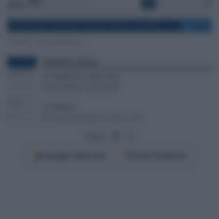
Segui
su
Google
Discover
Fonti Preferite