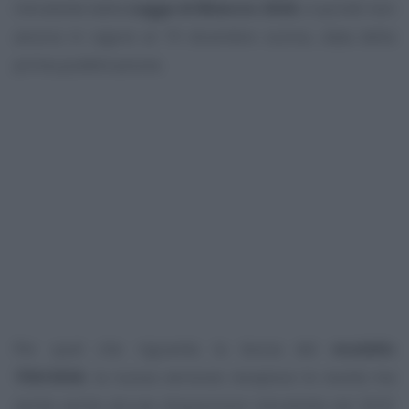
introdotte dalla
Legge di Bilancio 2026
, e quindi non
ancora in vigore al 19 dicembre scorso, data della
prima pubblicazione.
Per quel che riguarda la bozza del
modello
730/2026
, la nuova versione recepisce le novità ma
anche anche alcune disposizioni introdotte nel 2025