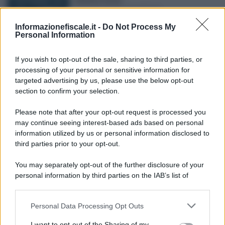
9 NOVEMBRE 2025
DICHIARAZIONE DEI REDDITI
Regime forfettario al 26 per
Informazionefiscale.it -
Do Not Process My
cento?
Personal Information
If you wish to opt-out of the sale, sharing to third parties, or
Rosy D’Elia
-
processing of your personal or sensitive information for
4 LUGLIO 2025
DICHIARAZIONE DEI REDDITI
targeted advertising by us, please use the below opt-out
Spese sanitarie nella
section to confirm your selection.
precompilata: controlli delle
Entrate con accesso ai dati
Please note that after your opt-out request is processed you
del sistema TS
may continue seeing interest-based ads based on personal
information utilized by us or personal information disclosed to
third parties prior to your opt-out.
Sandra Pennacini
-
26 MAGGIO 2026
DICHIARAZIONE DEI REDDITI
You may separately opt-out of the further disclosure of your
Iper ammortamento fuori
personal information by third parties on the IAB’s list of
dal concordato preventivo
downstream participants.
biennale
Personal Data Processing Opt Outs
This information may also be disclosed by us to third parties
on the IAB’s List of Downstream Participants that may further
I want to opt-out of the Sharing of my