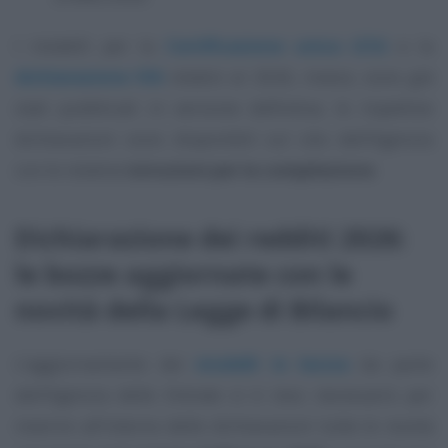
I modelli per la
Certificazione unica (CU)
e la
dichiarazione IVA
relativi al 2026, invece, sono già
stati pubblicati in versione definitiva. le rispettive
dichiarazioni sono disponibili sul sito dell’Agenzia
con le relative
istruzioni per la compilazione
.
Dichiarazione dei redditi 2026:
le bozze aggiornate con le
novità della Legge di Bilancio
L’aggiornamento dei
modelli in bozza
da parte
dell’Agenzia delle Entrate si è reso necessario per
inserire all’interno delle dichiarazioni tutte le novità