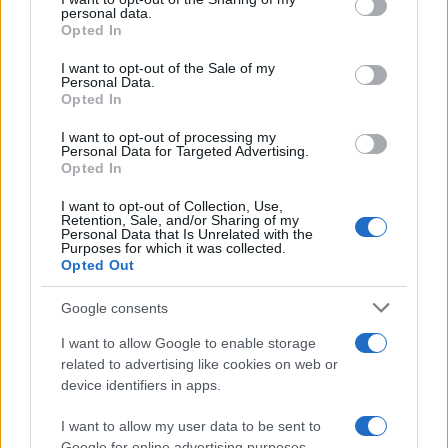
Rosy D’Elia
-
disclose it to other third parties.
16 MARZO 2025
personal data.
DICHIARAZIONE DEI REDDITI
Opted In
Please note that this website/app uses one or more Google
Verso la dichiarazione dei
services and may gather and store information including but
redditi 2025 con le CU in
I want to opt-out of the Sale of my
Personal Data.
not limited to your visit or usage behaviour. You may click to
scadenza e le istruzioni del
Opted In
grant or deny consent to Google and its third-party tags to
modello 730
use your data for below specified purposes in below Google
I want to opt-out of processing my
consent section.
Personal Data for Targeted Advertising.
Opted In
Marcello Maiorino
-
22 MAGGIO 2025
DICHIARAZIONE DEI REDDITI
I want to opt-out of Collection, Use,
Calamità naturali: sì al
Retention, Sale, and/or Sharing of my
regime di favore se non si
Personal Data that Is Unrelated with the
Purposes for which it was collected.
realizza un aiuto di Stato
Opted Out
Google consents
I want to allow Google to enable storage
related to advertising like cookies on web or
device identifiers in apps.
Iscriviti alla nostra
NEWSLETTER
I want to allow my user data to be sent to
Google for online advertising purposes.