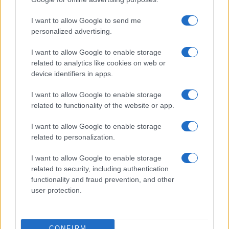
Resta informato su notizie, aggiornamenti fiscali
I want to allow Google to send me
e moduli scaricabili!
personalized advertising.
I want to allow Google to enable storage
related to analytics like cookies on web or
device identifiers in apps.
I want to allow Google to enable storage
Acconsento al
trattamento dei dati personali
ai sensi degli
related to functionality of the website or app.
articoli 13-14 del GDPR 2016/679.
I want to allow Google to enable storage
related to personalization.
I want to allow Google to enable storage
Informazione Fiscale S.r.l. - P.I. / C.F.: 13886391005
related to security, including authentication
Testata giornalistica iscritta presso il Tribunale di Velletri al n°
functionality and fraud prevention, and other
14/2018
|
Iscrizione ROC n. 31534/2018
user protection.
Redazione e contatti
|
Informativa sulla Privacy
Preferenze privacy
|
Whistleblowing
|
Codice Etico
|
Modello 231
|
ISO
9001:2015
CONFIRM