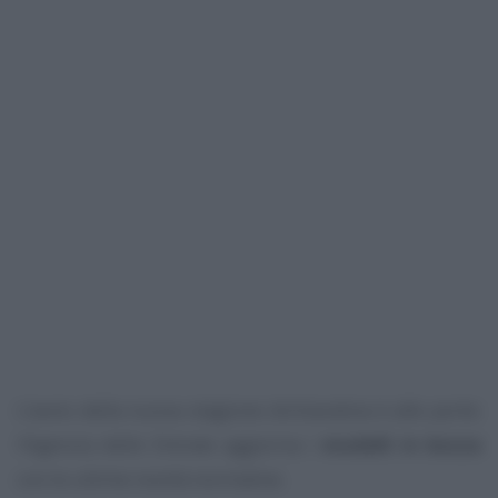
L’avvio della nuova stagione dichiarativa è alle porte:
l’Agenzia delle Entrate aggiorna i
modelli in bozza
con le ultime novità normative.