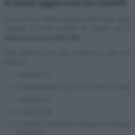
le bozze aggiornate dei modelli
Poco prima di Natale l’Agenzia delle Entrate aveva
rilasciato la prima versione dei modelli per la
dichiarazione dei redditi 2026
.
Nello specifico, sono stati pubblicati in veste non
definitiva:
il Modello 730;
il Modello Redditi Persone Fisiche, ENC e Società;
il Modello 770;
il modello IRAP;
Il modello consolidato nazionale e mondiale
(CNM) 2026.