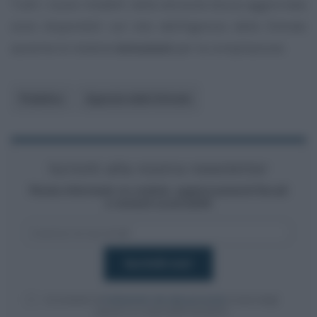
Tutti i nuovi modelli nella versione bozza aggiornata
sono disponibili sul sito dell’Agenzia delle Entrate
assieme le relative
istruzioni
per la compilazione.
Pubblico
Agenzia delle Entrate
Iscriviti alla nostra newsletter
Resta informato su notizie, aggiornamenti fiscali
e moduli scaricabili!
Acconsento al
trattamento dei dati personali
ai sensi degli
articoli 13-14 del GDPR 2016/679.