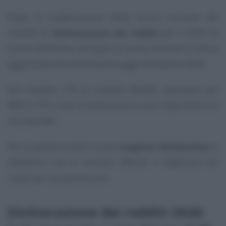
Dopo la pubblicazione della prima versione dei
modelli di
dichiarazione dei redditi
per il 2026 lo
scorso dicembre, arrivano le nuove versioni in bozza
aggiornate alle novità della Legge di Bilancio 2026.
Dal modello 730 al modello Redditi, passando per
IRAP e 770, tutte le dichiarazioni sono disponibili sul
sito dell’AdE.
Per la partenza della nuova
stagione dichiarativa
si
attendono ora le versioni ufficiali e l’apertura dei
canali per la trasmissione.
Dichiarazione dei redditi 2026: