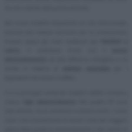
ma non inserite nella prima versione.
Nel nuovo modello disponibile sul sito istituzionale,
assieme alle relative istruzioni per la compilazione,
trovano spazio gli oneri sostenuti per
familiari a
carico
, il contributo fruito con il
bonus
elettrodomestici
ad alta efficienza energetica e le
novità in materia di
welfare aziendale
per i
dipendenti che vivono in affitto.
Tra le principali novità del modello redditi troviamo,
invece, l’
iper ammortamento
. Nel quadro RF sono
stati previsti, tra le variazioni in diminuzione, i nuovi
codici che consentiranno di tenere conto del maggior
valore delle quote di ammortamento e dei canoni di