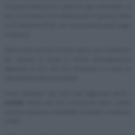
locazione finanziaria in relazione agli investimenti in
beni strumentali nuovi effettuati dal 1° gennaio 2026
al 30 settembre 2028, così come previsto dalla Legge
di Bilancio.
Nella nuova versione trovano spazio, poi, modificato
per recepire le novità in merito all’assegnazione
agevolata ai soci, alla crisi d’impresa e in tema di
rateizzazione delle plusvalenze.
Come anticipato, poi, sono stati aggiornati anche i
modelli
redditi enti non commerciali (Enc), redditi
società di persone, consolidato nazionale e mondiale
e IRAP.