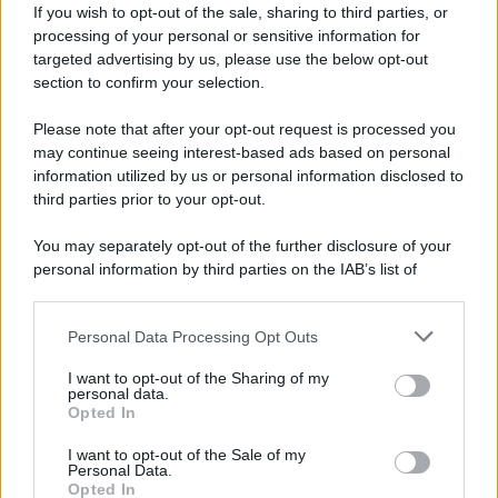
If you wish to opt-out of the sale, sharing to third parties, or
processing of your personal or sensitive information for
targeted advertising by us, please use the below opt-out
section to confirm your selection.
Please note that after your opt-out request is processed you
may continue seeing interest-based ads based on personal
information utilized by us or personal information disclosed to
third parties prior to your opt-out.
You may separately opt-out of the further disclosure of your
Del tutto generico, infine, appare il riferimento alla
personal information by third parties on the IAB’s list of
downstream participants.
mancata contestazione
, scisso da qualsiasi
precisazione funzionale e cronologica del contesto
Personal Data Processing Opt Outs
This information may also be disclosed by us to third parties
on the IAB’s List of Downstream Participants that may further
nel quale la
“categoria”
avrebbe dovuto e potuto
I want to opt-out of the Sharing of my
disclose it to other third parties.
personal data.
contestare il dato.
Opted In
Please note that this website/app uses one or more Google
services and may gather and store information including but
I want to opt-out of the Sale of my
Secondo i giudici di Piazza Cavour:
Personal Data.
not limited to your visit or usage behaviour. You may click to
Opted In
grant or deny consent to Google and its third-party tags to