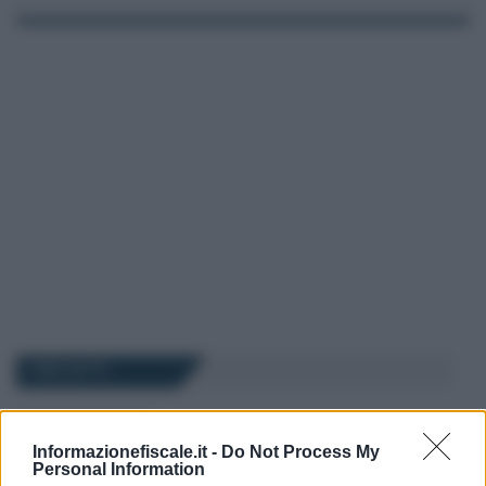
I PIÙ LETTI
Rosy D’Elia
-
LEGGI E PRASSI
6 GIUGNO 2024
Informazionefiscale.it -
Do Not Process My
Social card dedicata a te
Personal Information
2024, a chi spetta?