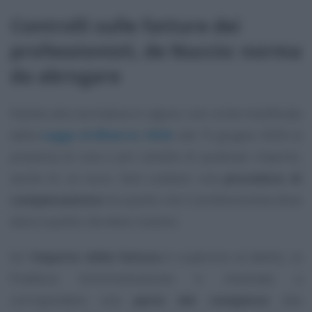
Controlli sulle fatture dei
professionisti, de Nuccio: norma
da abrogare
Stando alla normativa in vigore, così come modificata
dalla
Legge di Bilancio 2026
, dal 15 giugno 2026 la
presenza di una o più cartelle di qualsiasi importo,
anche di un euro, farà scattare una
procedura di
compensazione
tra quello che il professionista deve
dare e quello che deve ricevere.
Se l’
importo della fattura
è superiore al debito, la
Pubblica Amministrazione è chiamata a
corrispondere una
parte del compenso
alla