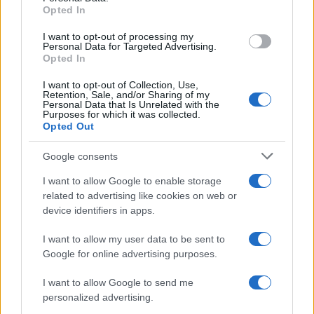
Opted In
grant or deny consent to Google and its third-party tags to
use your data for below specified purposes in below Google
I want to opt-out of processing my
consent section.
Francesco Rodorigo
-
Personal Data for Targeted Advertising.
18 LUGLIO 2023
LEGGI E PRASSI
Opted In
Pagamento reddito di
I want to opt-out of Collection, Use,
cittadinanza luglio 2023:
Retention, Sale, and/or Sharing of my
accredito dal 27, ultimo
Personal Data that Is Unrelated with the
Purposes for which it was collected.
mese per molti percettori
Opted Out
Google consents
I want to allow Google to enable storage
related to advertising like cookies on web or
device identifiers in apps.
Iscriviti alla nostra
NEWSLETTER
I want to allow my user data to be sent to
Google for online advertising purposes.
Resta informato su notizie, aggiornamenti fiscali
I want to allow Google to send me
e moduli scaricabili!
personalized advertising.