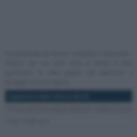
Ha sottolineato de Nuccio, riportando il tema sotto i
riflettori: per ora, però, resta in campo la data
spartiacque di metà giugno che determina il
passaggio al nuovo regime.
Pagamento dalle fatture alla PA
Fino a 5.000 euro (regola valida per i redditi di lavor
Oltre i 5.000 euro