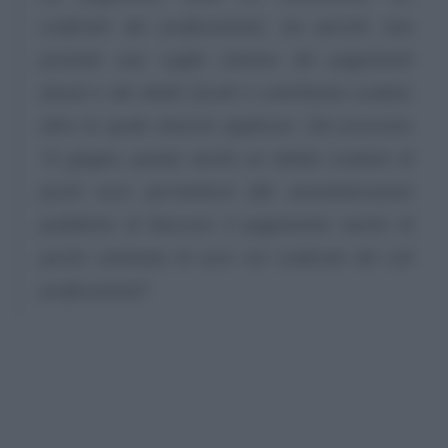
confronti dei professionisti, sia perché non
prevede una soglia minima dei pagamenti
dovuti e dei debiti fiscali e contributivi scaduti,
oltre la quale doverla applicare. Dal prossimo
15 giugno, quindi, anche un debito scaduto di
pochi euro permetterà alle amministrazioni
pubbliche di bloccare il pagamento anche di
poche centinaia di euro nei confronti dei soli
professionisti”
.