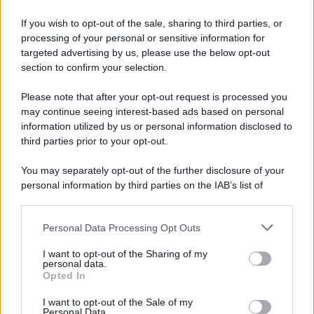
If you wish to opt-out of the sale, sharing to third parties, or
processing of your personal or sensitive information for
targeted advertising by us, please use the below opt-out
Eleonora Capizzi
-
21 MAGGIO 2021
section to confirm your selection.
LEGGI E PRASSI
Bonus sportivi nel Decreto
Please note that after your opt-out request is processed you
Sostegni bis: requisiti e
may continue seeing interest-based ads based on personal
importo
information utilized by us or personal information disclosed to
third parties prior to your opt-out.
Giovambattista Palumbo
-
4 DICEMBRE 2025
You may separately opt-out of the further disclosure of your
LEGGI E PRASSI
personal information by third parties on the IAB’s list of
Scissione soggettiva e
downstream participants.
notificazione
Personal Data Processing Opt Outs
This information may also be disclosed by us to third parties
on the IAB’s List of Downstream Participants that may further
I want to opt-out of the Sharing of my
Francesco Rodorigo
-
disclose it to other third parties.
3 FEBBRAIO 2026
personal data.
LEGGI E PRASSI
Opted In
Please note that this website/app uses one or more Google
Bonus assunzioni nella ZES:
services and may gather and store information including but
via libera alle domande in
I want to opt-out of the Sale of my
Personal Data.
not limited to your visit or usage behaviour. You may click to
attesa della proroga