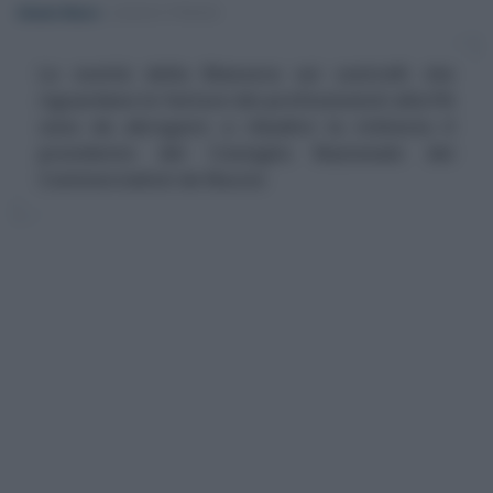
Alessio Mauro
-
LEGGI E PRASSI
Le novità della Manovra sui controlli che
riguardano le fatture dei professionisti alla PA
sono da abrogare: a ribadire la richiesta il
presidente del Consiglio Nazionale dei
Commercialisti de Nuccio