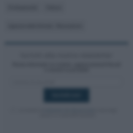
Professionisti
Fattura
Agenzia delle Entrate - Riscossione
Iscriviti alla nostra newsletter
Resta informato su notizie, aggiornamenti fiscali
e moduli scaricabili!
Acconsento al
trattamento dei dati personali
ai sensi degli
articoli 13-14 del GDPR 2016/679.