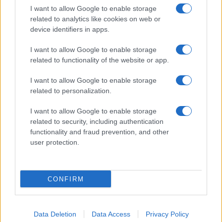
I want to allow Google to enable storage
related to analytics like cookies on web or
device identifiers in apps.
I want to allow Google to enable storage
Acconsento al
trattamento dei dati personali
ai sensi degli
related to functionality of the website or app.
articoli 13-14 del GDPR 2016/679.
I want to allow Google to enable storage
related to personalization.
I want to allow Google to enable storage
Informazione Fiscale S.r.l. - P.I. / C.F.: 13886391005
related to security, including authentication
Testata giornalistica iscritta presso il Tribunale di Velletri al n°
functionality and fraud prevention, and other
14/2018
|
Iscrizione ROC n. 31534/2018
user protection.
Redazione e contatti
|
Informativa sulla Privacy
Preferenze privacy
|
Whistleblowing
|
Codice Etico
|
Modello 231
|
ISO
9001:2015
CONFIRM
Data Deletion
Data Access
Privacy Policy
2