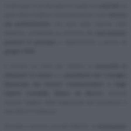
Continuano a far discutere le novità sui
controlli
da
parte della Pubblica Amministrazione sulle
fatture
dei professionisti
che sono state inserite nella
Manovra, nonostante la revisione del
meccanismo
previsto in principio
e l’applicazione a partire da
giugno 2026
.
A tornare sul tema per ribadire la
necessità di
eliminare la norma
è il
presidente del Consiglio
Nazionale dei Dottori Commercialisti e degli
Esperti Contabili, Elbano de Nuccio
, durante
l’evento
Telefisco 2026
organizzato dal quotidiano
Il
Sole 24Ore
il 5 febbraio.
Secondo il numero uno del CNDCEC, le
motivazioni