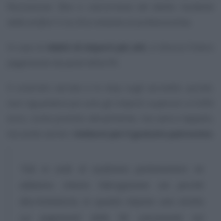
Riscossione
“fino a concorrenza del debito risultante
dalla verifica”
e la cifra restante al professionista.
In caso di
debiti di importi più alti
, si blocca l’intero
pagamento da parte della PA.
Il controllo serrato e lo stop sugli accrediti, quindi,
non riguarderà più solo gli importi superiori a 5.000
euro, come previsto attualmente, ma sarà a tappeto,
toccando anche i
rimborsi per il gratuito patrocinio
.
“Già in sede di audizione parlamentare ne
abbiamo chiesto l’abrogazione sia perché
discriminatoria, in quanto impone una stretta
sui pagamenti della PA unicamente nei