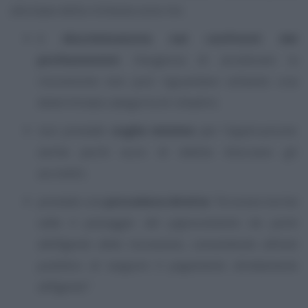
alla base della richiesta sono tre:
è
discriminatoria nei confronti dei
professionisti
: l’esigenza di accelerare la
riscossione non può riguardare soltanto una
determinata categoria di cittadini;
non prevede
soglie minime
per l’applicazione:
anche pochi euro di debito bloccano gli
accrediti;
prevede una
procedura diretta
:
“la nuova norma
salta il passaggio del pignoramento da parte
dell’Agente della riscossione, consentendo all’ente
pubblico di eseguire il pagamento direttamente
all’Agente”
.