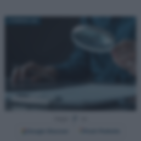
6 FEBBRAIO 2026
Segui
su
Google
Discover
Fonti Preferite