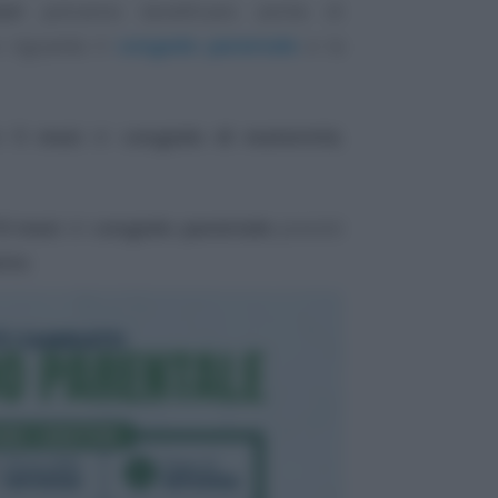
ori
potranno beneficiare anche di
 riguarda il
congedo parentale
e la
ti
5 mesi
di
congedo di maternità
,
0 mesi
di
congedo parentale
previsti
nto
.