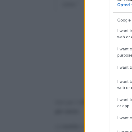
cento.”
Opted 
Google 
I want t
web or d
I want t
purpose
I want 
I want t
web or d
I want t
Solo per il
2024
, si legge nel testo
or app.
per cento
.
I want t
La
novità
si aggiunge a quella i
I want t