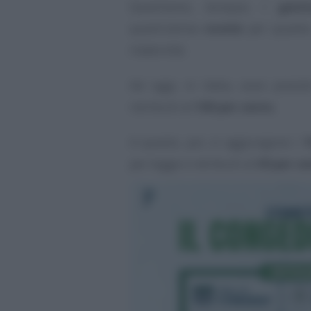
Quest’anno, dunque, i
genit
quest’ultima
novità
per quanto
maternità.
Ad oggi, in Italia, sono previs
retribuiti al
100 per cento
.
A questo, poi, si aggiungono i
1
per legge e retribuiti al
30 per ce