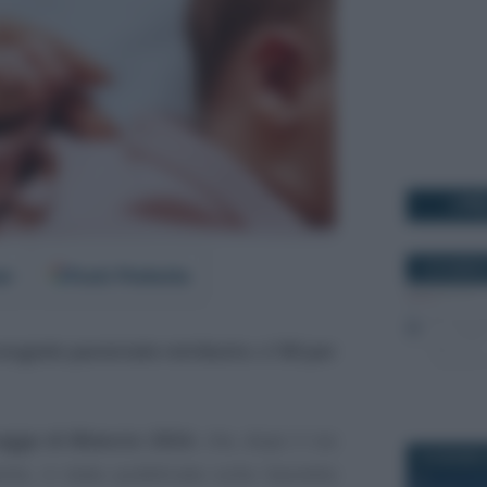
I PI
3 DICEMBRE
er
Fonti Preferite
ongedo parentale
retribuito
all’
80 per
egge di Bilancio 2024
, che, dopo il via
18 GIUGNO 
ento, è stata pubblicata sulla Gazzetta