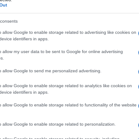
Out
consents
o allow Google to enable storage related to advertising like cookies on
evice identifiers in apps.
o allow my user data to be sent to Google for online advertising
s.
to allow Google to send me personalized advertising.
o allow Google to enable storage related to analytics like cookies on
evice identifiers in apps.
o allow Google to enable storage related to functionality of the website
, l’
indennità
sarà elevata
dal 60 all’80
o allow Google to enable storage related to personalization.
ntrodotta lo scorso anno dalla Legge di
o allow Google to enable storage related to security, including