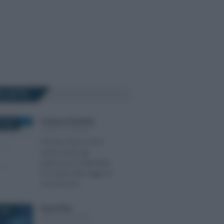
Ù LETTI
Francesco Rodorigo
-
 2025
LEGGI E PRASSI
Decreto Flussi: fuori
quota anche gli
ingressi per babysitter,
le novità nella legge di
conversione
Rosy D’Elia
-
2021
LEGGI E PRASSI