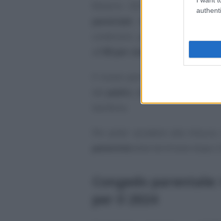
Bilancio 2023, e confermata d
authenti
parentale retribuito all’80 
condizioni, portando di fatto a
all’
80 per cento
.
Il nuovo periodo di
congedo
pot
dal
padre
, alternativamente, ent
bambina.
Per poter accedere alla misura,
paternità
deve terminare dopo i
Congedo parentale: t
per il 2024