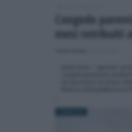
/
/
Lavoro
Leggi e prassi
Congedo parenta
mesi retribuiti 
Francesco Rodorigo
-
LEGGI E PRASSI
Quest’anno i genitori pot
congedo parentale retribuiti 
nel pacchetto di misure ded
Bilancio 2024 pubblicata in 
3 GENNAIO 2024