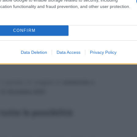
alla nuova, cioè il mese di
congedo
cation functionality and fraud prevention, and other user protection.
per cento
e utilizzabile alle stesse
due
il numero di
mesi
indennizzabili
CONFIRM
rà essere richiesto sia dalla
madre
sia
Data Deletion
Data Access
Privacy Policy
ro i
6 anni di vita
del bambino o della
 il periodo di congedo di
maternità o
l
31 dicembre 2023
.
utte le possibilità