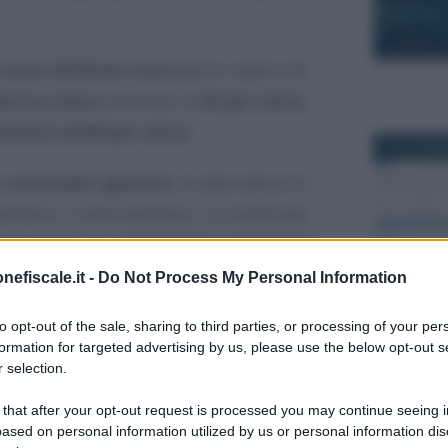
l
mese all’80 per cento
già in vigore nel
eriore mese
retribuito al
60 per cento
,
elevato all’80 per cento
.
25 OTTOBR
do
entrambi i genitori
, in alternativa tra
ambino o della bambina. La condizione
o di congedo di
maternità o paternità
3
.
nefiscale.it -
Do Not Process My Personal Information
25 APRILE 
to opt-out of the sale, sharing to third parties, or processing of your per
nel 2024 due mesi
formation for targeted advertising by us, please use the below opt-out s
 selection.
 cento
 that after your opt-out request is processed you may continue seeing i
ede un ricco pacchetto di
interventi
a
ased on personal information utilized by us or personal information dis