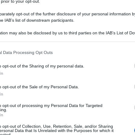
 prior to your opt-out.
itori
che lavorano.
rately opt-out of the further disclosure of your personal information by
21 SETTEM
 stato pubblicato sulla Gazzetta Ufficiale
he IAB’s list of downstream participants.
tion may also be disclosed by us to third parties on the IAB’s List of 
 that may further disclose it to other third parties.
lo sconto totale sui contributi in favore
 that this website/app uses one or more Google services and may gath
l Data Processing Opt Outs
o 2 figli, si aggiunge anche un ulteriore
including but not limited to your visit or usage behaviour. You may click 
 to Google and its third-party tags to use your data for below specifi
maggiorazione dell’indennità
.
o opt-out of the Sharing of my personal data.
ogle consent section.
In
esidente del Consiglio
, Giorgia Meloni,
o opt-out of the Sale of my Personal Data.
l DDL: nel
2024
sarà introdotto un mese
In
 al
60 per cento
.
to opt-out of processing my Personal Data for Targeted
ing.
In
congedo parentale. Con questa Legge
o opt-out of Collection, Use, Retention, Sale, and/or Sharing
ulteriore mese retribuito al 60 per
ersonal Data that Is Unrelated with the Purposes for which it
lected.