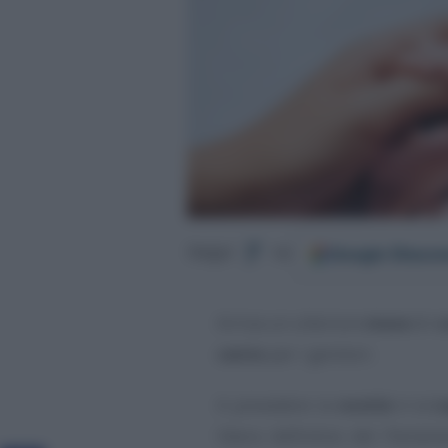
Google
Discov
Segui
su
Arriva un ulteriore
mese
di
c
cento
per i genitori.
A prevedere la
novità
è la
L
libera definitivo del Parlam