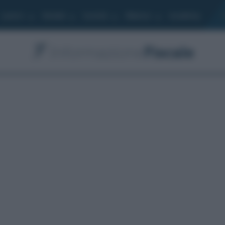
Lavoro
Moduli
Società
Bilancio
Academy