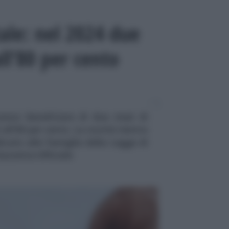
le: nel 2024 due
all’80 per cento
ranno beneficiare di due mesi di
all’80 per cento. La novità rientra
icato alle famiglie della Legge di
Gazzetta Ufficiale