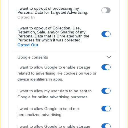
use your data for below specified purposes in below Google
I want to opt-out of processing my
consent section.
Stefano Paterna
-
Personal Data for Targeted Advertising.
6 APRILE 2022
PUBBLICA AMMINISTRAZIONE
Opted In
Smart working di 8 giorni al
I want to opt-out of Collection, Use,
mese e anche ai dirigenti:
Retention, Sale, and/or Sharing of my
nuovo regolamento al
Personal Data that Is Unrelated with the
Purposes for which it was collected.
Ministero dell’Interno
Opted Out
Google consents
I want to allow Google to enable storage
related to advertising like cookies on web or
device identifiers in apps.
Iscriviti alla nostra
NEWSLETTER
I want to allow my user data to be sent to
Google for online advertising purposes.
Resta informato su notizie, aggiornamenti fiscali
I want to allow Google to send me
e moduli scaricabili!
personalized advertising.
I want to allow Google to enable storage