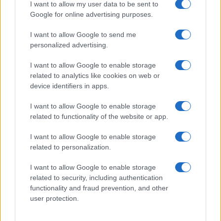
NEWSLETTER
I want to allow my user data to be sent to
Google for online advertising purposes.
Resta informato su notizie, aggiornamenti fiscali
I want to allow Google to send me
e moduli scaricabili!
personalized advertising.
I want to allow Google to enable storage
related to analytics like cookies on web or
device identifiers in apps.
I want to allow Google to enable storage
Acconsento al
trattamento dei dati personali
ai sensi degli
related to functionality of the website or app.
articoli 13-14 del GDPR 2016/679.
I want to allow Google to enable storage
related to personalization.
I want to allow Google to enable storage
Informazione Fiscale S.r.l. - P.I. / C.F.: 13886391005
related to security, including authentication
Testata giornalistica iscritta presso il Tribunale di Velletri al n°
functionality and fraud prevention, and other
14/2018
|
Iscrizione ROC n. 31534/2018
user protection.
Redazione e contatti
|
Informativa sulla Privacy