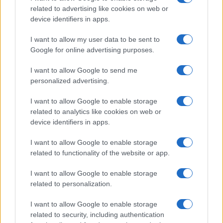
related to advertising like cookies on web or
device identifiers in apps.
Iscriviti alla nostra
NEWSLETTER
I want to allow my user data to be sent to
Google for online advertising purposes.
Resta informato su notizie, aggiornamenti fiscali
I want to allow Google to send me
e moduli scaricabili!
personalized advertising.
I want to allow Google to enable storage
related to analytics like cookies on web or
device identifiers in apps.
I want to allow Google to enable storage
Acconsento al
trattamento dei dati personali
ai sensi degli
related to functionality of the website or app.
articoli 13-14 del GDPR 2016/679.
I want to allow Google to enable storage
related to personalization.
I want to allow Google to enable storage
Informazione Fiscale S.r.l. - P.I. / C.F.: 13886391005
related to security, including authentication
Testata giornalistica iscritta presso il Tribunale di Velletri al n°