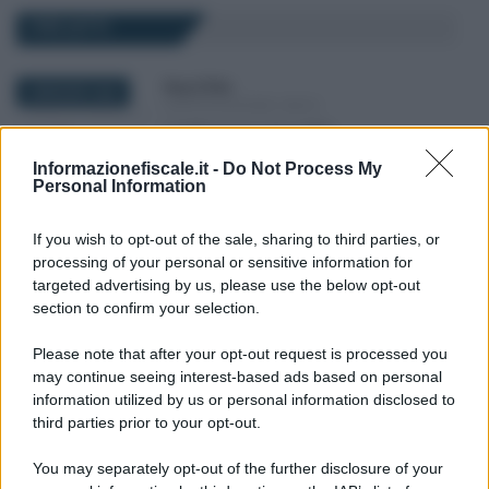
I PIÙ LETTI
Rosy D’Elia
-
8 MAGGIO 2024
CERTIFICAZIONE UNICA
Certificazione Unica INPS
2024 con errori: richiesta di
Informazionefiscale.it -
Do Not Process My
rettifica e modifica del
Personal Information
modello 730 precompilato
If you wish to opt-out of the sale, sharing to third parties, or
processing of your personal or sensitive information for
Anna Maria D’Andrea
-
1 MARZO 2024
targeted advertising by us, please use the below opt-out
CERTIFICAZIONE UNICA
section to confirm your selection.
CU 2024 lavoratori
autonomi: scadenza a
Please note that after your opt-out request is processed you
marzo o a ottobre?
may continue seeing interest-based ads based on personal
information utilized by us or personal information disclosed to
third parties prior to your opt-out.
Rosy D’Elia
-
5 APRILE 2022
CERTIFICAZIONE UNICA
You may separately opt-out of the further disclosure of your
CU INPS 2022 con errori? La