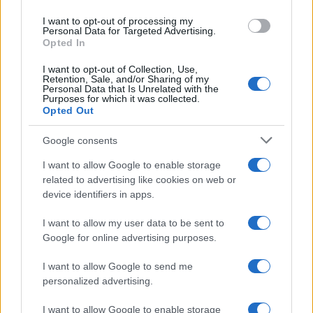
I PIÙ LETTI
use your data for below specified purposes in below Google
I want to opt-out of processing my
consent section.
Personal Data for Targeted Advertising.
Opted In
Francesco Rodorigo
-
FISCO
7 APRILE 2026
Decreto Carburante, non
I want to opt-out of Collection, Use,
solo taglio delle accise:
Retention, Sale, and/or Sharing of my
Personal Data that Is Unrelated with the
novità anche per le imprese
Purposes for which it was collected.
Opted Out
Rosy D’Elia
-
FISCO
Google consents
23 AGOSTO 2022
Elezioni, le proposte fiscali
I want to allow Google to enable storage
dei partiti: dalla flat tax che
related to advertising like cookies on web or
divide al taglio del cuneo
device identifiers in apps.
fiscale che unisce
I want to allow my user data to be sent to
Google for online advertising purposes.
Francesco Oliva
-
FISCO
19 DICEMBRE 2018
Legge di bilancio 2019 e
I want to allow Google to send me
decreto fiscale collegato:
personalized advertising.
elenco novità in arrivo
I want to allow Google to enable storage