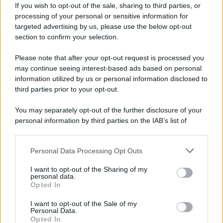
If you wish to opt-out of the sale, sharing to third parties, or
processing of your personal or sensitive information for
Acconsento al
trattamento dei dati personali
ai sensi degli
targeted advertising by us, please use the below opt-out
articoli 13-14 del GDPR 2016/679.
section to confirm your selection.
Please note that after your opt-out request is processed you
may continue seeing interest-based ads based on personal
information utilized by us or personal information disclosed to
third parties prior to your opt-out.
You may separately opt-out of the further disclosure of your
personal information by third parties on the IAB’s list of
downstream participants.
Personal Data Processing Opt Outs
This information may also be disclosed by us to third parties
on the IAB’s List of Downstream Participants that may further
I want to opt-out of the Sharing of my
disclose it to other third parties.
personal data.
Opted In
Please note that this website/app uses one or more Google
services and may gather and store information including but
I want to opt-out of the Sale of my
Personal Data.
not limited to your visit or usage behaviour. You may click to
Opted In
grant or deny consent to Google and its third-party tags to